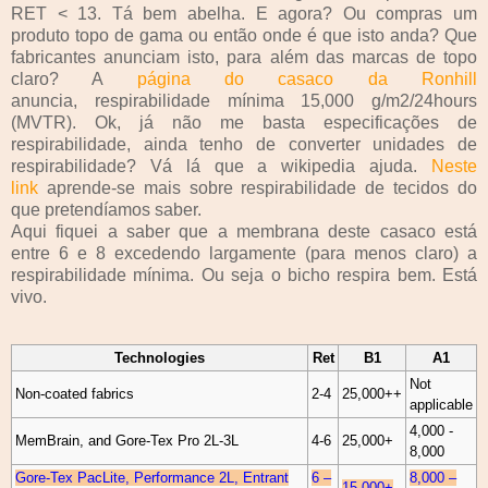
RET < 13. Tá bem abelha. E agora? Ou compras um
produto topo de gama ou então onde é que isto anda? Que
fabricantes anunciam isto, para além das marcas de topo
claro? A
página do casaco da Ronhill
anuncia, respirabilidade mínima 15,000 g/m2/24hours
(MVTR). Ok, já não me basta especificações de
respirabilidade, ainda tenho de converter unidades de
respirabilidade? Vá lá que a wikipedia ajuda.
Neste
link
aprende-se mais sobre respirabilidade de tecidos do
que pretendíamos saber.
Aqui fiquei a saber que a membrana deste casaco está
entre 6 e 8 excedendo largamente (para menos claro) a
respirabilidade mínima. Ou seja o bicho respira bem. Está
vivo.
Technologies
Ret
B1
A1
Not
Non-coated fabrics
2-4
25,000++
applicable
4,000 -
MemBrain, and Gore-Tex Pro 2L-3L
4-6
25,000+
8,000
Gore-Tex PacLite, Performance 2L, Entrant
6 –
8,000 –
15,000+