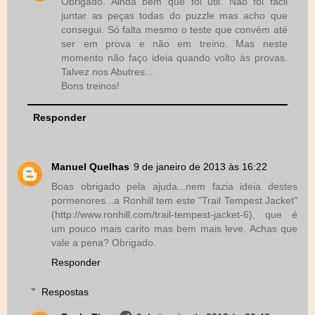
Obrigado. Ainda bem que foi util. Não foi fácil
juntar as peças todas do puzzle mas acho que
consegui. Só falta mesmo o teste que convém até
ser em prova e não em treino. Mas neste
momento não faço ideia quando volto às provas.
Talvez nos Abutres...
Bons treinos!
Responder
Manuel Quelhas
9 de janeiro de 2013 às 16:22
Boas obrigado pela ajuda...nem fazia ideia destes
pormenores...a Ronhill tem este "Trail Tempest Jacket"
(http://www.ronhill.com/trail-tempest-jacket-6), que é
um pouco mais carito mas bem mais leve. Achas que
vale a pena? Obrigado.
Responder
Respostas