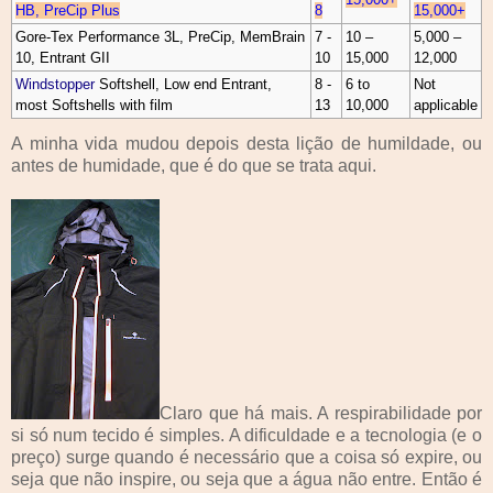
HB, PreCip Plus
8
15,000+
Gore-Tex Performance 3L, PreCip, MemBrain
7 -
10 –
5,000 –
10, Entrant GII
10
15,000
12,000
Windstopper
Softshell, Low end Entrant,
8 -
6 to
Not
most Softshells with film
13
10,000
applicable
A minha vida mudou depois desta lição de humildade, ou
antes de humidade, que é do que se trata aqui.
Claro que há mais. A respirabilidade por
si só num tecido é simples. A dificuldade e a tecnologia (e o
preço) surge quando é necessário que a coisa só expire, ou
seja que não inspire, ou seja que a água não entre. Então é