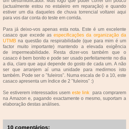
um desumidificador. Mas logo que puder correr um pouco
(actualmente estou no estaleiro em reparação) e quando
estiver um dia daqueles de chuva torrencial voltarei aqui
para vos dar conta do teste em corrida.
Para já deixo-vos apenas esta nota. Este é um excelente
casaco que excede as
especificações da organização da
UTMB
na questão da respirabilidade (que para mim é um
factor muito importante) mantendo a elevada exigência
de impermeabilidade. Resta dizer-vos também que o
casaco é bem bonito e pode ser usado perfeitamente no dia
a dia, claro que aqui depende do gosto de cada um. A não
ser que arranjem aí uma unidade para medirmos isto
também. Pode ser o "fuleiros". Numa escala de 0 a 10, este
casaco apresenta um índice de 2 "fuleiros" :)
Se estiverem interessados usem
este link
para comprarem
na Amazon e, pagando exactamente o mesmo, suportam a
elaboração destas análises.
10 comentários: