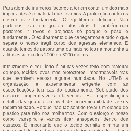
Para além de inúmeros factores a ter em conta, um dos mais
importantes é o material que levamos. A protecção contra os
elementos é fundamental. O equilíbrio é delicado. Não
podemos levar um guarda fatos atrás. E também não
podemos ir leves e arejados só porque o peso é
fundamental. O equipamento que carregarmos é tudo o que
separa o nosso frágil corpo dos agrestes elementos. E
quando temos de passar uma ou mais noites na montanha a
altitudes acima dos 2000 ou 3000 metros...
Infelizmente o equilíbrio é muitas vezes feito com material
de topo, tecidos leves mas protectores, impermeáveis mas
que permitem escoar alguma humidade. No UTMB a
organização é extremamente exigente com as
especificações técnicas do equipamento. Sobretudo dos
casacos impermeáveis/corta-ventos. Há especificações
detalhadas quando ao nível de impermeabilidade versus
respirabilidade. Porque não faz sentido levar um oleado de
plástico para não nos molharmos. Com o esforço o nosso
corpo transpira e vamos ficar ensopados dentro dos
casacos. É importante que o tecido permita eliminar um
certo nível de humidade para o exterior, mantendo a chuva