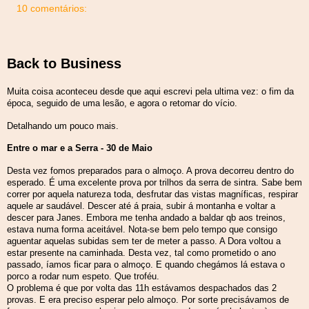
10 comentários:
Back to Business
Muita coisa aconteceu desde que aqui escrevi pela ultima vez: o fim da
época, seguido de uma lesão, e agora o retomar do vício.
Detalhando um pouco mais.
Entre o mar e a Serra - 30 de Maio
Desta vez fomos preparados para o almoço. A prova decorreu dentro do
esperado. É uma excelente prova por trilhos da serra de sintra. Sabe bem
correr por aquela natureza toda, desfrutar das vistas magníficas, respirar
aquele ar saudável. Descer até á praia, subir á montanha e voltar a
descer para Janes. Embora me tenha andado a baldar qb aos treinos,
estava numa forma aceitável. Nota-se bem pelo tempo que consigo
aguentar aquelas subidas sem ter de meter a passo. A Dora voltou a
estar presente na caminhada. Desta vez, tal como prometido o ano
passado, íamos ficar para o almoço. E quando chegámos lá estava o
porco a rodar num espeto. Que troféu.
O problema é que por volta das 11h estávamos despachados das 2
provas. E era preciso esperar pelo almoço. Por sorte precisávamos de