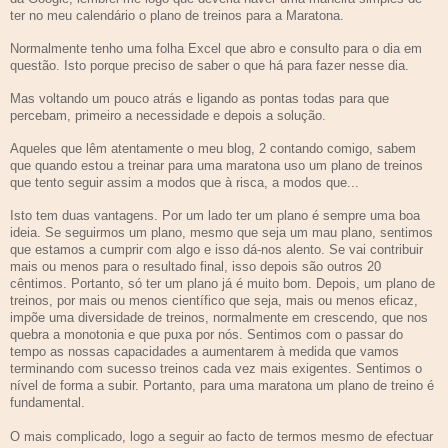
ter no meu calendário o plano de treinos para a Maratona.
Normalmente tenho uma folha Excel que abro e consulto para o dia em
questão. Isto porque preciso de saber o que há para fazer nesse dia.
Mas voltando um pouco atrás e ligando as pontas todas para que
percebam, primeiro a necessidade e depois a solução.
Aqueles que lêm atentamente o meu blog, 2 contando comigo, sabem
que quando estou a treinar para uma maratona uso um plano de treinos
que tento seguir assim a modos que à risca, a modos que...
Isto tem duas vantagens. Por um lado ter um plano é sempre uma boa
ideia. Se seguirmos um plano, mesmo que seja um mau plano, sentimos
que estamos a cumprir com algo e isso dá-nos alento. Se vai contribuir
mais ou menos para o resultado final, isso depois são outros 20
cêntimos. Portanto, só ter um plano já é muito bom. Depois, um plano de
treinos, por mais ou menos científico que seja, mais ou menos eficaz,
impõe uma diversidade de treinos, normalmente em crescendo, que nos
quebra a monotonia e que puxa por nós. Sentimos com o passar do
tempo as nossas capacidades a aumentarem à medida que vamos
terminando com sucesso treinos cada vez mais exigentes. Sentimos o
nível de forma a subir. Portanto, para uma maratona um plano de treino é
fundamental.
O mais complicado, logo a seguir ao facto de termos mesmo de efectuar