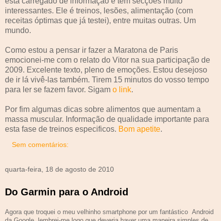
está carregado de informação e tem secções muito
interessantes. Ele é treinos, lesões, alimentação (com
receitas óptimas que já testei), entre muitas outras. Um
mundo.
Como estou a pensar ir fazer a Maratona de Paris
emocionei-me com o relato do Vitor na sua participação de
2009. Excelente texto, pleno de emoções. Estou desejoso
de ir lá vivê-las também. Tirem 15 minutos do vosso tempo
para ler se fazem favor. Sigam
o link
.
Por fim algumas dicas sobre alimentos que aumentam a
massa muscular. Informação de qualidade importante para
esta fase de treinos especificos.
Bom apetite
.
Sem comentários:
quarta-feira, 18 de agosto de 2010
Do Garmin para o Android
Agora que troquei o meu velhinho smartphone por um fantástico Android
da Google, lembrei-me logo que deveria haver uma maneira simples de