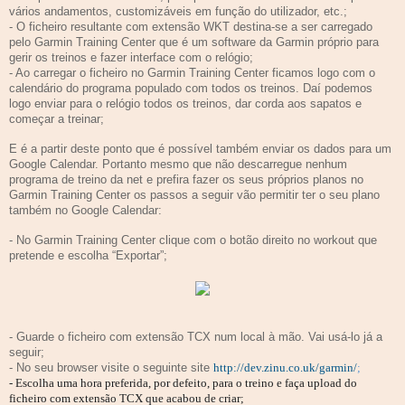
vários andamentos, customizáveis em função do utilizador, etc.;
- O ficheiro resultante com extensão WKT destina-se a ser carregado
pelo Garmin Training Center que é um software da Garmin próprio para
gerir os treinos e fazer interface com o relógio;
- Ao carregar o ficheiro no Garmin Training Center ficamos logo com o
calendário do programa populado com todos os treinos. Daí podemos
logo enviar para o relógio todos os treinos, dar corda aos sapatos e
começar a treinar;
E é a partir deste ponto que é possível também enviar os dados para um
Google Calendar. Portanto mesmo que não descarregue nenhum
programa de treino da net e prefira fazer os seus próprios planos no
Garmin Training Center os passos a seguir vão permitir ter o seu plano
também no Google Calendar:
- No Garmin Training Center clique com o botão direito no workout que
pretende e escolha “Exportar”;
- Guarde o ficheiro com extensão TCX num local à mão. Vai usá-lo já a
seguir;
- No seu browser visite o seguinte site
http://dev.zinu.co.uk/garmin/
;
- Escolha uma hora preferida, por defeito, para o treino e faça upload do
ficheiro com extensão TCX que acabou de criar;