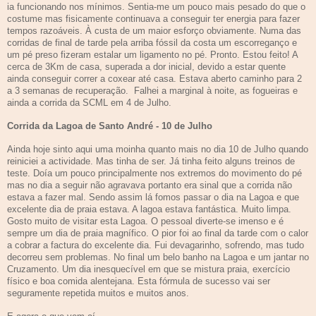
ia funcionando nos mínimos. Sentia-me um pouco mais pesado do que o
costume mas fisicamente continuava a conseguir ter energia para fazer
tempos razoáveis. À custa de um maior esforço obviamente. Numa das
corridas de final de tarde pela arriba fóssil da costa um escorreganço e
um pé preso fizeram estalar um ligamento no pé. Pronto. Estou feito! A
cerca de 3Km de casa, superada a dor inicial, devido a estar quente
ainda conseguir correr a coxear até casa. Estava aberto caminho para 2
a 3 semanas de recuperação. Falhei a marginal à noite, as fogueiras e
ainda a corrida da SCML em 4 de Julho.
Corrida da Lagoa de Santo André - 10 de Julho
Ainda hoje sinto aqui uma moinha quanto mais no dia 10 de Julho quando
reiniciei a actividade. Mas tinha de ser. Já tinha feito alguns treinos de
teste. Doía um pouco principalmente nos extremos do movimento do pé
mas no dia a seguir não agravava portanto era sinal que a corrida não
estava a fazer mal. Sendo assim lá fomos passar o dia na Lagoa e que
excelente dia de praia estava. A lagoa estava fantástica. Muito limpa.
Gosto muito de visitar esta Lagoa. O pessoal diverte-se imenso e é
sempre um dia de praia magnífico. O pior foi ao final da tarde com o calor
a cobrar a factura do excelente dia. Fui devagarinho, sofrendo, mas tudo
decorreu sem problemas. No final um belo banho na Lagoa e um jantar no
Cruzamento. Um dia inesquecível em que se mistura praia, exercício
físico e boa comida alentejana. Esta fórmula de sucesso vai ser
seguramente repetida muitos e muitos anos.