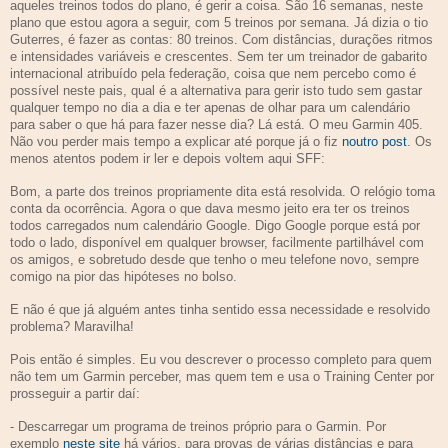
aqueles treinos todos do plano, é gerir a coisa. São 16 semanas, neste
plano que estou agora a seguir, com 5 treinos por semana. Já dizia o tio
Guterres, é fazer as contas: 80 treinos. Com distâncias, durações ritmos
e intensidades variáveis e crescentes. Sem ter um treinador de gabarito
internacional atribuído pela federação, coisa que nem percebo como é
possível neste pais, qual é a alternativa para gerir isto tudo sem gastar
qualquer tempo no dia a dia e ter apenas de olhar para um calendário
para saber o que há para fazer nesse dia? Lá está. O meu Garmin 405.
Não vou perder mais tempo a explicar até porque já o fiz
noutro post
. Os
menos atentos podem ir ler e depois voltem aqui SFF:
Bom, a parte dos treinos propriamente dita está resolvida. O relógio toma
conta da ocorrência. Agora o que dava mesmo jeito era ter os treinos
todos carregados num calendário Google. Digo Google porque está por
todo o lado, disponível em qualquer browser, facilmente partilhável com
os amigos, e sobretudo desde que tenho o meu telefone novo, sempre
comigo na pior das hipóteses no bolso.
E não é que já alguém antes tinha sentido essa necessidade e resolvido
problema? Maravilha!
Pois então é simples. Eu vou descrever o processo completo para quem
não tem um Garmin perceber, mas quem tem e usa o Training Center por
prosseguir a partir daí:
- Descarregar um programa de treinos próprio para o Garmin. Por
exemplo
neste site
há vários, para provas de várias distâncias e para