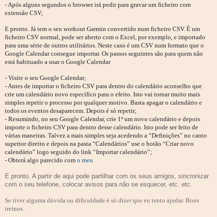
- Após alguns segundos o browser irá pedir para gravar um ficheiro com
extensão CSV;
E pronto. Já tem o seu workout Garmin convertido num ficheiro CSV. É um
ficheiro CSV normal, pode ser aberto com o Excel, por exemplo, e importado
para uma série de outros utilitários. Neste caso é um CSV num formato que o
Google Calendar consegue importar. Os passos seguintes são para quem não
está habituado a usar o Google Calendar
- Visite o seu Google Calendar;
- Antes de importar o ficheiro CSV para dentro do calendário aconselho que
crie um calendário novo específico para o efeito. Isto vai tornar muito mais
simples repetir o processo por qualquer motivo. Basta apagar o calendário e
todos os eventos desaparecem. Depois é só repetir;
- Resumindo, no seu Google Calendar, crie 1º um novo calendário e depois
importe o ficheiro CSV para dentro desse calendário. Isto pode ser feito de
várias maneiras. Talvez a mais simples seja acedendo a “Definições” no canto
superior direito e depois na pasta “Calendários” use o botão “Criar novo
calendário” logo seguido do link “Importar calendário”;
- Obterá algo parecido com
o meu
E pronto. A partir de aqui pode partilhar com os seus amigos, sincronizar
com o seu telefone, colocar avisos para não se esquecer, etc. etc.
Se tiver alguma dúvida ou dificuldade é só dizer que eu tento ajudar. Bons
treinos.