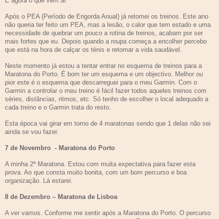
E agora o que vem aí
Após o PEA (Período de Engorda Anual) já retomei os treinos. Este ano
não queria ter feito um PEA, mas a lesão, o calor que tem estado e uma
necessidade de quebrar um pouco a rotina de treinos, acabam por ser
mais fortes que eu. Depois quando a roupa começa a encolher percebo
que está na hora de calçar os ténis e retomar a vida saudável.
Neste momento já estou a tentar entrar no esquema de treinos para a
Maratona do Porto. É bom ter um esquema e um objectivo. Melhor ou
pior este é o esquema que descarreguei para o meu Garmin. Com o
Garmin a controlar o meu treino é fácil fazer todos aqueles treinos com
séries, distâncias, ritmos, etc. Só tenho de escolher o local adequado a
cada treino e o Garmin trata do resto.
Esta época vai girar em torno de 4 maratonas sendo que 1 delas não sei
ainda se vou fazer.
7 de Novembro - Maratona do Porto
A minha 2ª Maratona. Estou com muita expectativa para fazer esta
prova. Ao que consta muito bonita, com um bom percurso e boa
organização. Lá estarei.
8 de Dezembro – Maratona de Lisboa
A ver vamos. Conforme me sentir após a Maratona do Porto. O percurso