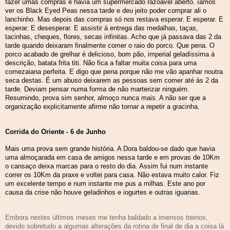
fazer umas compras e havia um supermercado razoável aberto. ìamos
ver os Black Eyed Peas nessa tarde e deu jeito poder comprar ali o
lanchinho. Mas depois das compras só nos restava esperar. E esperar. E
esperar. E desesperar. E assistir á entrega das medalhas, taças,
tacinhas, cheques, flores, secas infinitas. Acho que já passava das 2 da
tarde quando deixaram finalmente comer o raio do porco. Que pena. O
porco acabado de grelhar é delicioso, bom pão, imperial geladíssima á
descrição, batata frita titi. Não fica a faltar muita coisa para uma
comezaiana perfeita. E digo que pena porque não me vão apanhar noutra
seca destas. É um abuso deixarem as pessoas sem comer até às 2 da
tarde. Deviam pensar numa forma de não marterizar ninguém.
Resumindo, prova sim senhor, almoço nunca mais. A não ser que a
organização explicitamente afirme não tornar a repetir a gracinha.
Corrida do Oriente - 6 de Junho
Mais uma prova sem grande história. A Dora baldou-se dado que havia
uma almoçarada em casa de amigos nessa tarde e em provas de 10Km
o cansaço deixa marcas para o resto do dia. Assim fui num instante
correr os 10Km da praxe e voltei para casa. Não estava muito calor. Fiz
um excelente tempo e num instante me pus a milhas. Este ano por
causa da crise não houve geladinhos e iogurtes e outras iguarias.
Embora nestes últimos meses me tenha baldado a imensos treinos,
devido sobretudo a algumas alterações da rotina de final de dia a coisa lá