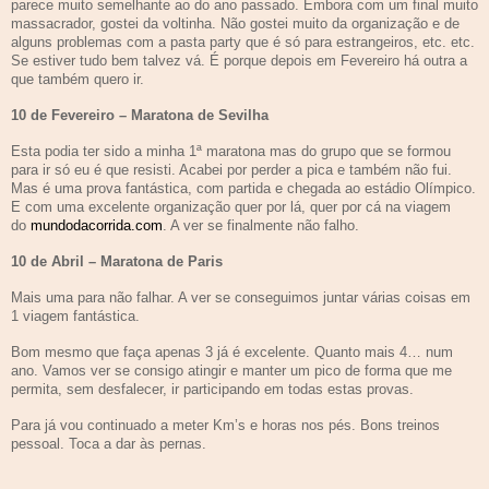
parece muito semelhante ao do ano passado. Embora com um final muito
massacrador, gostei da voltinha. Não gostei muito da organização e de
alguns problemas com a pasta party que é só para estrangeiros, etc. etc.
Se estiver tudo bem talvez vá. É porque depois em Fevereiro há outra a
que também quero ir.
10 de Fevereiro – Maratona de Sevilha
Esta podia ter sido a minha 1ª maratona mas do grupo que se formou
para ir só eu é que resisti. Acabei por perder a pica e também não fui.
Mas é uma prova fantástica, com partida e chegada ao estádio Olímpico.
E com uma excelente organização quer por lá, quer por cá na viagem
do
mundodacorrida.com
. A ver se finalmente não falho.
10 de Abril – Maratona de Paris
Mais uma para não falhar. A ver se conseguimos juntar várias coisas em
1 viagem fantástica.
Bom mesmo que faça apenas 3 já é excelente. Quanto mais 4… num
ano. Vamos ver se consigo atingir e manter um pico de forma que me
permita, sem desfalecer, ir participando em todas estas provas.
Para já vou continuado a meter Km’s e horas nos pés. Bons treinos
pessoal. Toca a dar às pernas.