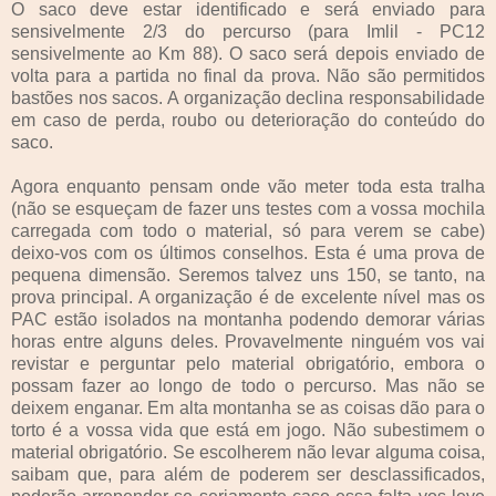
O saco deve estar identificado e será enviado para
sensivelmente 2/3 do percurso (para Imlil - PC12
sensivelmente ao Km 88). O saco será depois enviado de
volta para a partida no final da prova. Não são permitidos
bastões nos sacos. A organização declina responsabilidade
em caso de perda, roubo ou deterioração do conteúdo do
saco.
Agora enquanto pensam onde vão meter toda esta tralha
(não se esqueçam de fazer uns testes com a vossa mochila
carregada com todo o material, só para verem se cabe)
deixo-vos com os últimos conselhos. Esta é uma prova de
pequena dimensão. Seremos talvez uns 150, se tanto, na
prova principal. A organização é de excelente nível mas os
PAC estão isolados na montanha podendo demorar várias
horas entre alguns deles. Provavelmente ninguém vos vai
revistar e perguntar pelo material obrigatório, embora o
possam fazer ao longo de todo o percurso. Mas não se
deixem enganar. Em alta montanha se as coisas dão para o
torto é a vossa vida que está em jogo. Não subestimem o
material obrigatório. Se escolherem não levar alguma coisa,
saibam que, para além de poderem ser desclassificados,