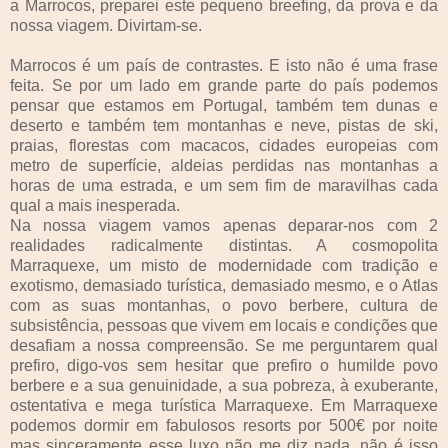
a Marrocos, preparei este pequeno breefing, da prova e da
nossa viagem. Divirtam-se.
Marrocos é um país de contrastes. E isto não é uma frase
feita. Se por um lado em grande parte do país podemos
pensar que estamos em Portugal, também tem dunas e
deserto e também tem montanhas e neve, pistas de ski,
praias, florestas com macacos, cidades europeias com
metro de superfície, aldeias perdidas nas montanhas a
horas de uma estrada, e um sem fim de maravilhas cada
qual a mais inesperada.
Na nossa viagem vamos apenas deparar-nos com 2
realidades radicalmente distintas. A cosmopolita
Marraquexe, um misto de modernidade com tradição e
exotismo, demasiado turística, demasiado mesmo, e o Atlas
com as suas montanhas, o povo berbere, cultura de
subsistência, pessoas que vivem em locais e condições que
desafiam a nossa compreensão. Se me perguntarem qual
prefiro, digo-vos sem hesitar que prefiro o humilde povo
berbere e a sua genuinidade, a sua pobreza, à exuberante,
ostentativa e mega turística Marraquexe. Em Marraquexe
podemos dormir em fabulosos resorts por 500€ por noite
mas sinceramente esse luxo não me diz nada, não é isso