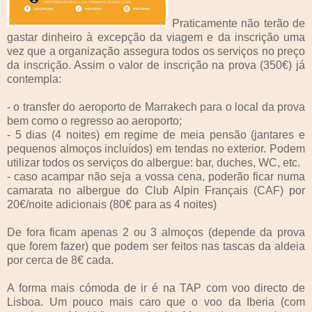
Praticamente não terão de
gastar dinheiro à excepção da viagem e da inscrição uma
vez que a organização assegura todos os serviços no preço
da inscrição. Assim o valor de inscrição na prova (350€) já
contempla:
- o transfer do aeroporto de Marrakech para o local da prova
bem como o regresso ao aeroporto;
- 5 dias (4 noites) em regime de meia pensão (jantares e
pequenos almoços incluídos) em tendas no exterior. Podem
utilizar todos os serviços do albergue: bar, duches, WC, etc.
- caso acampar não seja a vossa cena, poderão ficar numa
camarata no albergue do Club Alpin Français (CAF) por
20€/noite adicionais (80€ para as 4 noites)
De fora ficam apenas 2 ou 3 almoços (depende da prova
que forem fazer) que podem ser feitos nas tascas da aldeia
por cerca de 8€ cada.
A forma mais cómoda de ir é na TAP com voo directo de
Lisboa. Um pouco mais caro que o voo da Iberia (com