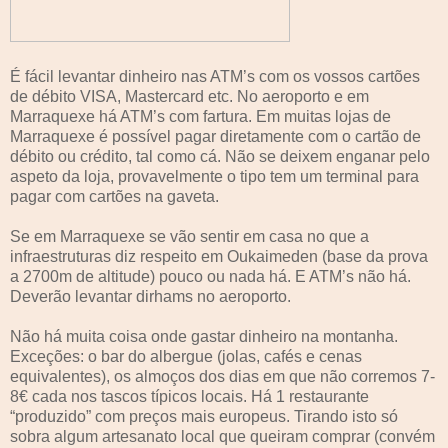
É fácil levantar dinheiro nas ATM’s com os vossos cartões
de débito VISA, Mastercard etc. No aeroporto e em
Marraquexe há ATM’s com fartura. Em muitas lojas de
Marraquexe é possível pagar diretamente com o cartão de
débito ou crédito, tal como cá. Não se deixem enganar pelo
aspeto da loja, provavelmente o tipo tem um terminal para
pagar com cartões na gaveta.
Se em Marraquexe se vão sentir em casa no que a
infraestruturas diz respeito em Oukaimeden (base da prova
a 2700m de altitude) pouco ou nada há. E ATM’s não há.
Deverão levantar dirhams no aeroporto.
Não há muita coisa onde gastar dinheiro na montanha.
Exceções: o bar do albergue (jolas, cafés e cenas
equivalentes), os almoços dos dias em que não corremos 7-
8€ cada nos tascos típicos locais. Há 1 restaurante
“produzido” com preços mais europeus. Tirando isto só
sobra algum artesanato local que queiram comprar (convém