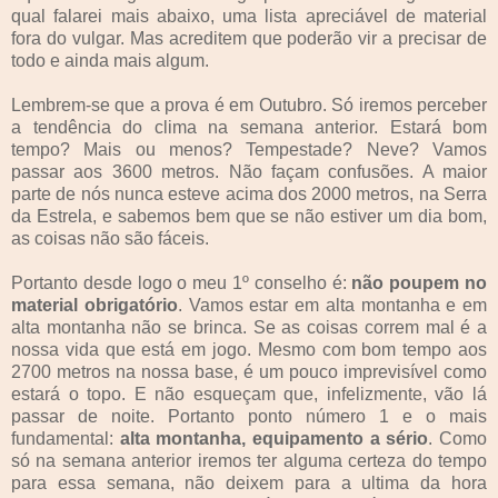
qual falarei mais abaixo, uma lista apreciável de material
fora do vulgar. Mas acreditem que poderão vir a precisar de
todo e ainda mais algum.
Lembrem-se que a prova é em Outubro. Só iremos perceber
a tendência do clima na semana anterior. Estará bom
tempo? Mais ou menos? Tempestade? Neve? Vamos
passar aos 3600 metros. Não façam confusões. A maior
parte de nós nunca esteve acima dos 2000 metros, na Serra
da Estrela, e sabemos bem que se não estiver um dia bom,
as coisas não são fáceis.
Portanto desde logo o meu 1º conselho é:
não poupem no
material obrigatório
. Vamos estar em alta montanha e em
alta montanha não se brinca. Se as coisas correm mal é a
nossa vida que está em jogo. Mesmo com bom tempo aos
2700 metros na nossa base, é um pouco imprevisível como
estará o topo. E não esqueçam que, infelizmente, vão lá
passar de noite. Portanto ponto número 1 e o mais
fundamental:
alta montanha, equipamento a sério
. Como
só na semana anterior iremos ter alguma certeza do tempo
para essa semana, não deixem para a ultima da hora