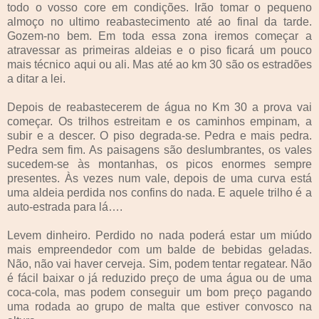
todo o vosso core em condições. Irão tomar o pequeno
almoço no ultimo reabastecimento até ao final da tarde.
Gozem-no bem. Em toda essa zona iremos começar a
atravessar as primeiras aldeias e o piso ficará um pouco
mais técnico aqui ou ali. Mas até ao km 30 são os estradões
a ditar a lei.
Depois de reabastecerem de água no Km 30 a prova vai
começar. Os trilhos estreitam e os caminhos empinam, a
subir e a descer. O piso degrada-se. Pedra e mais pedra.
Pedra sem fim. As paisagens são deslumbrantes, os vales
sucedem-se às montanhas, os picos enormes sempre
presentes. Às vezes num vale, depois de uma curva está
uma aldeia perdida nos confins do nada. E aquele trilho é a
auto-estrada para lá….
Levem dinheiro. Perdido no nada poderá estar um miúdo
mais empreendedor com um balde de bebidas geladas.
Não, não vai haver cerveja. Sim, podem tentar regatear. Não
é fácil baixar o já reduzido preço de uma água ou de uma
coca-cola, mas podem conseguir um bom preço pagando
uma rodada ao grupo de malta que estiver convosco na