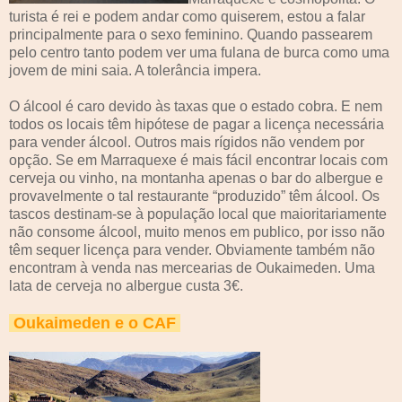
turista é rei e podem andar como quiserem, estou a falar
principalmente para o sexo feminino. Quando passearem
pelo centro tanto podem ver uma fulana de burca como uma
jovem de mini saia. A tolerância impera.
O álcool é caro devido às taxas que o estado cobra. E nem
todos os locais têm hipótese de pagar a licença necessária
para vender álcool. Outros mais rígidos não vendem por
opção. Se em Marraquexe é mais fácil encontrar locais com
cerveja ou vinho, na montanha apenas o bar do albergue e
provavelmente o tal restaurante “produzido” têm álcool. Os
tascos destinam-se à população local que maioritariamente
não consome álcool, muito menos em publico, por isso não
têm sequer licença para vender. Obviamente também não
encontram à venda nas mercearias de Oukaimeden. Uma
lata de cerveja no albergue custa 3€.
Oukaimeden e o CAF