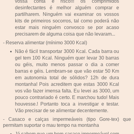
vossa conta e risco!!! os comprimidos
desinfectantes é melhor alguém comprar e
partilharem. Ninguém vai examinar os vossos
kits de primeiros socorros, tal como poderá não
estar mais ninguém convosco se por acaso
precisarem de alguma coisa que não levaram...
- Reserva alimentar (mínimo 3000 Kcal)
Não é fácil transportar 3000 Kcal. Cada barra ou
gel tem 100 Kcal. Ninguém quer levar 30 barras
ou géis, muito menos passar o dia a comer
barras e géis. Lembram-se que vão estar 50 Km
em autonomia total de sólidos? 12h de dura
montanha! Pois acreditem que estas 3000 Kcal
vos vão fazer imensa falta. Eu levei as 3000, um
pouco contrariado é certo. E marchou tudo! Mais
houvesse.! Portanto toca a investigar e testar.
Vão precisar de se alimentar decentemente.
- Casaco e calças impermeáveis (tipo Gore-tex) que
permitam suportar o mau tempo na montanha
Já sabem que um bom casaco impermeável com