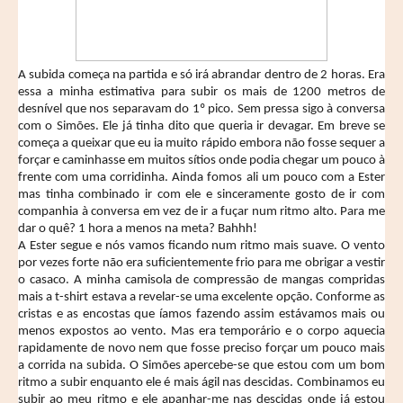
A subida começa na partida e só irá abrandar dentro de 2 horas. Era
essa a minha estimativa para subir os mais de 1200 metros de
desnível que nos separavam do 1º pico. Sem pressa sigo à conversa
com o Simões. Ele já tinha dito que queria ir devagar. Em breve se
começa a queixar que eu ia muito rápido embora não fosse sequer a
forçar e caminhasse em muitos sítios onde podia chegar um pouco à
frente com uma corridinha. Ainda fomos ali um pouco com a Ester
mas tinha combinado ir com ele e sinceramente gosto de ir com
companhia à conversa em vez de ir a fuçar num ritmo alto. Para me
dar o quê? 1 hora a menos na meta? Bahhh!
A Ester segue e nós vamos ficando num ritmo mais suave. O vento
por vezes forte não era suficientemente frio para me obrigar a vestir
o casaco. A minha camisola de compressão de mangas compridas
mais a t-shirt estava a revelar-se uma excelente opção. Conforme as
cristas e as encostas que íamos fazendo assim estávamos mais ou
menos expostos ao vento. Mas era temporário e o corpo aquecia
rapidamente de novo nem que fosse preciso forçar um pouco mais
a corrida na subida. O Simões apercebe-se que estou com um bom
ritmo a subir enquanto ele é mais ágil nas descidas. Combinamos eu
subir ao meu ritmo e ele apanhar-me nas descidas onde já estou