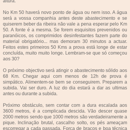
altura.
No Km 50 haverá novo ponto de água ou nem isso. A água
será a vossa companhia antes deste abastecimento e se
quiserem beber da ribeira não vale a pena esperar pelo Km
50. A fonte é a mesma. Se forem esquisitos prevenidos ou
paranóicos, os comprimidos desinfestantes fazem parte do
material obrigatório... mas demoram 30 minutos a actuar.
Feitos estes primeiros 50 Kms a prova está longe de estar
concluída, muito muito longe. Lembram-se que só começou
aos 30?
O próximo objectivo será atingir o abastecimento sólido aos
68 Km. Chegar aqui com menos de 12h de prova é
simpático. Alimentem-se bem se conseguirem. Preparem a
subida. Vai ser duro. A luz do dia estará a dar as ultimas
antes ou durante a subida.
Próximo obstáculo, sem contar com a dura escalada aos
3600 metros, é a complicada descida. Vão descer quase
2000 metros sendo que 1000 metros são verdadeiramente a
pique. Inclinação brutal, cascalho solto, os pés ameaçam
escorregar a cada passada. Força de braços e boa técnica