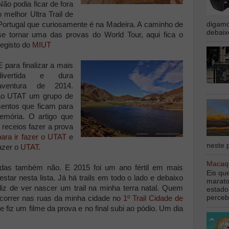
Não podia ficar de fora
o melhor Ultra Trail de
digamo
Portugal que curiosamente é na Madeira. A caminho de
debaix
se tornar uma das provas do World Tour, aqui fica o
registo do
MIUT
E para finalizar a mais
divertida e dura
aventura de 2014.
 ao UTAT um grupo de
ntos que ficam para
mória. O artigo que
receios fazer a prova
ara ir fazer o UTAT
e
neste p
fazer o
UTAT
.
Macaqu
idas também não. E 2015 foi um ano fértil em mais
Eis qu
ar nesta lista. Já há trails em todo o lado e debaixo
marato
eliz de ver nascer um trail na minha terra natal. Quem
estado
perceb
correr nas ruas da minha cidade no
1º Trail Cidade de
e fiz um filme da prova e no final subi ao pódio. Um dia