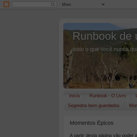
Runbook de 
tudo o que você nunca qui
Início
Runbook - O Livro
Segredos bem guardados
Mon
Momentos Épicos
A partir desta página vão pode