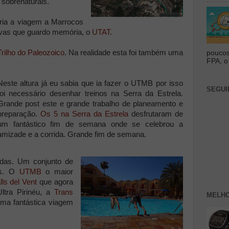
 sobrenaturais.
ria a viagem a Marrocos
ovas que guardo memória, o
UTAT
.
Trilho do Paleozoico
. Na realidade esta foi também uma
poucos
FPA, o 
Neste altura já eu sabia que ia fazer o UTMB por isso
SEGUI
foi necessário desenhar treinos na Serra da Estrela.
Grande post este e grande trabalho de planeamento e
preparação.
Os 5 na Serra da Estrela
desfrutaram de
um fantástico fim de semana onde se celebrou a
amizade e a corrida. Grande fim de semana.
odas. Um conjunto de
as. O
UTMB
o maior
ls del Vent
que agora
tra Pirinéu, a
Trans
MELHO
ma fantástica viagem