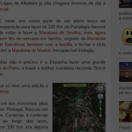
 Lagoa de Albufeira já não chegava tivemos de dar a
ecial
.
prátic
a exce
E neste ano como parte de um plano louco de
preparação para fazer os 100 Km de Portalegre haveria
de voltar a fazer a
Maratona de Sevilha, mas agora
num fim de semana em família
, seguido da
Maratona
de Barcelona, também com a família
, e fechar o ciclo
com a
Maratona de Madrid
. Inesquecível triologia.
o cost
Mas não é preciso ir a Espanha fazer uma grande
 do Porto
, a maior e melhor maratona nacional. Tem é
ão.
ue só teve uma edição e
maríti
firme
.
pé do 
m um dos momentos altos
 em Portugal. Nasceu um
e. Centenas e centenas
í ao longo dos anos,
azer 100 Km era alguma
Fiquei 