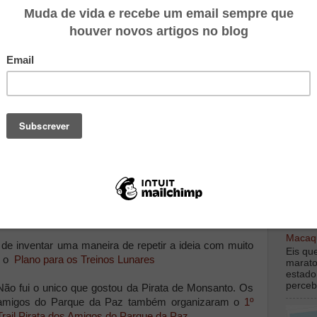
Maratona em Lisboa
. Foi uma porta que se abriu.
ber que não era na estrada que me sentia mais feliz
nascer e crescer o fenómeno do Trail em Portugal. É o
o. Pude participar em muitas das primeiras como o
1º
mourol
e noutras que sendo as segundas era como se
Trail Terras do Grande Lago
.
sempre presentes. Dão
TOP M
 endurance. Afinal no
r isso fui ao Porto ver
.
ventos que juntavam
amos todos do mesmo,
digamo
e pagar para nos
debaix
 assim nasceu a
1ª S.
Macaqu
 de inventar uma maneira de repetir a ideia com muito
Eis qu
i o
Plano para os Treinos Lunares
marato
estado
perceb
Não fui o unico que gostou da Pirata de Monsanto. Os
amigos do Parque da Paz também organizaram o
1º
Trail Pirata dos Amigos do Parque da Paz
.