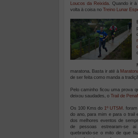
Loucos da Reixida
. Quando ir à
volta à coisa no
Treino Lunar Esp
maratona. Basta ir até à
Maratona
de ser feita como manda a tradiç
Pelo caminho ficou uma prova q
deixou saudades, o
Trail de Pena
Os 100 Kms do
1º UTSM
. fora
do ano, para mim e para o trail
dos melhores eventos de sempr
de pessoas estrearam-se a
quebrando-se o mito de que f