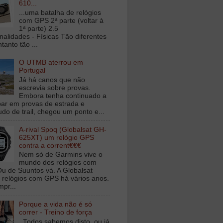
610...
...uma batalha de relógios
com GPS 2ª parte (voltar à
1ª parte) 2.5
nalidades - Físicas Tão diferentes
tanto tão ...
O UTMB aterrou em
Portugal
Já há canos que não
escrevia sobre provas.
Embora tenha continuado a
ipar em provas de estrada e
udo de trail, chegou um ponto e...
A-rival Spoq (Globalsat GH-
625XT) um relógio GPS
contra a corrent€€€
Nem só de Garmins vive o
mundo dos relógios com
u de Suuntos vá. A Globalsat
 relógios com GPS há vários anos.
mpr...
Porque a vida não é só
correr - Treino de força
Todos sabemos disto, ou já