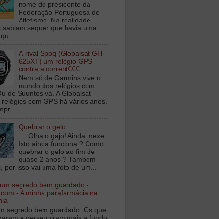
nome do presidente da
Federação Portuguesa de
Atletismo. Na realidade
 sabiam sequer que havia uma
qu...
A-rival Spoq (Globalsat GH-
625XT) um relógio GPS
contra a corrent€€€
Nem só de Garmins vive o
mundo dos relógios com
u de Suuntos vá. A Globalsat
 relógios com GPS há vários anos.
mpr...
Quebrar o gelo
Olha o gajo! Ainda mexe.
Isto ainda funciona ? Como
quebrar o gelo ao fim de
quase 2 anos ? Também
, por isso vai uma foto de um...
 um segredo bem guardado -
.com - A minha parafarmácia na
nia
m segredo bem guardado. Os que
igaram e perseguiram mais a fundo