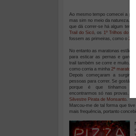
Ao mesmo tempo comecei a perce
mas sim no meio da natureza. Vi 
que dá correr-se há algum temp
Trail do Sicó
, os
1º Trilhos do Al
fossem as primeiras, como o
2º 
No entanto as maratonas estão 
para esticar as pernas e ganhar
trail também se corre e muito, po
como corria a minha
2ª maratona
Depois começaram a surgir e
pessoas para correr. Se gostáv
porque é que tínhamos d
encontrarmos só nas provas. E
Silvestre Pirata de Monsanto
.
Marcou-me de tal forma que tive
mais frequência, portanto conceb