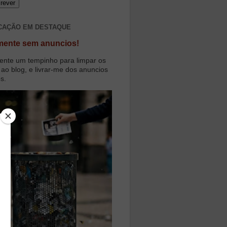
CAÇÃO EM DESTAQUE
mente sem anuncios!
ente um tempinho para limpar os
 ao blog, e livrar-me dos anuncios
os.