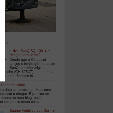
ENSAL
a-rival SpoQ SQ-100. Um
relógio para ultras?
Desde que a Globalsat
lançou o irmão gémeo deste
SpoQ, o irmão original
s assim (GH-625XT), que o tinha
o de olho. Sempre fo...
inhos no sótão
e a data se aproxima. Mais uma
na está a chegar. É preciso ter
 atento ao meu blog, ou já
er um pouco desta coisa ...
Suunto Ambit versus Garmin