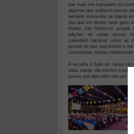
que mais me marcaram na corrid
algumas das melhores provas do
também momentos de eterna ami
dos que me deram tanto gozo a 
Muitos são históricos porque 
edições de várias provas h
calendário nacional como as m
assistir ao seu nascimento e e
crescimento. Outras infelizmente
A escolha é fruto de várias cir
nada, outras não escrevi o sufic
provas que aqui refiro são um mis