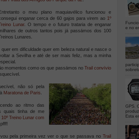
Entretanto o meu plano maquiavélico funcionou e
consegui enganar cerca de 60 gajos para virem ao
1º
Funcio
Treino Lunar
. O tempo e o futuro trataria de enganar
e no en
milhares de outros tantos pois já passámos dos 100
Treinos Lunares.
e, quer em dificuldade quer em beleza natural e nasce o
voltar a Sevilha e até de ser mais feliz, mas a minha
especial.
partic
são momentos como os que passámos no
Trail convívio
sobret
squecível.
ecível, não só pela
 à
Maratona de Paris
.
scendo ao ritmo das
GPS. O
s quais tinha de me
produz
Esta e
o
10º Treino Lunar com
pfff!
vou pela primeira vez ver o que se passava no
Trail