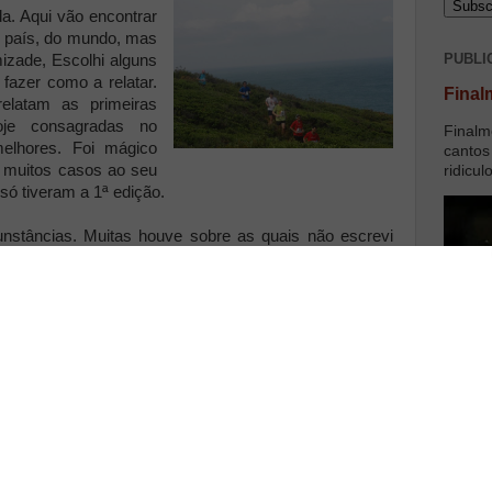
a. Aqui vão encontrar
 país, do mundo, mas
PUBLI
zade, Escolhi alguns
fazer como a relatar.
Final
relatam as primeiras
oje consagradas no
Finalm
elhores. Foi mágico
cantos
m muitos casos ao seu
ridicul
 só tiveram a 1ª edição.
cunstâncias. Muitas houve sobre as quais não escrevi
iente, mas têm também enorme significado. Portanto as
to do melhor que fiz e do melhor que escrevi.
O blog tem muito mais provas e momentos únicos,
mas creio que estes são os que mais facilmente serão
reconhecidos por todos.
Espero que se divirtam a ler. Esta é a história da minha
corrida.
Creio que tudo começou de facto com a minha
1ª