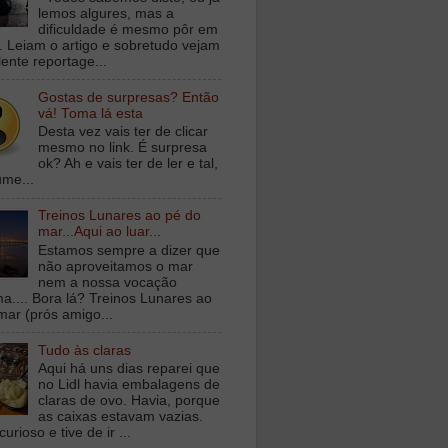
lemos algures, mas a
dificuldade é mesmo pôr em
a. Leiam o artigo e sobretudo vejam
lente reportage...
Gostas de surpresas? Então
vá! Toma lá esta
Desta vez vais ter de clicar
mesmo no link. É surpresa
ok? Ah e vais ter de ler e tal,
ume...
Treinos Lunares ao pé do
mar...Aqui ao luar...
Estamos sempre a dizer que
não aproveitamos o mar
nem a nossa vocação
ma.... Bora lá? Treinos Lunares ao
mar (prós amigo...
Tudo às claras
Aqui há uns dias reparei que
no Lidl havia embalagens de
claras de ovo. Havia, porque
as caixas estavam vazias.
curioso e tive de ir ...