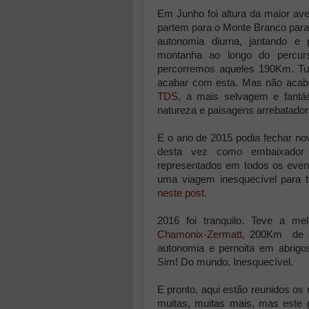
Em Junho foi altura da maior av
partem para o Monte Branco para
autonomia diurna, jantando e
montanha ao longo do percur
percorremos aqueles 190Km. Tu
acabar com esta. Mas não acabou
TDS
, a mais selvagem e fantás
natureza e paisagens arrebatador
E o ano de 2015 podia fechar nov
desta vez como embaixador
representados em todos os even
uma viagem inesquecível para to
neste post
.
2016 foi tranquilo. Teve a mel
Chamonix-Zermatt
, 200Km de a
autonomia e pernoita em abrig
Sim! Do mundo. Inesquecível.
E pronto, aqui estão reunidos o
muitas, muitas mais, mas este