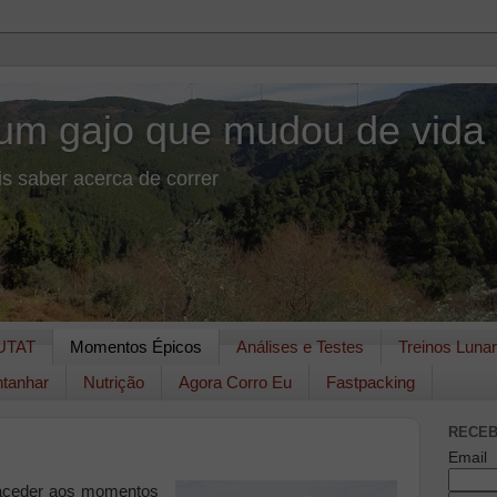
um gajo que mudou de vida
s saber acerca de correr
UTAT
Momentos Épicos
Análises e Testes
Treinos Luna
tanhar
Nutrição
Agora Corro Eu
Fastpacking
RECEB
Email
r aceder aos momentos