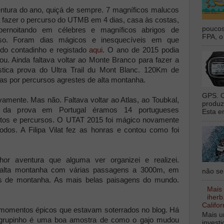
entura do ano, quiçá de sempre. 7 magníficos malucos
 fazer o percurso do UTMB em 4 dias, casa às costas,
poucos
 pernoitando em célebres e magníficos abrigos de
FPA, o 
so. Foram dias mágicos e inesquecíveis em que
do contadinho e registado
aqui
. O ano de 2015 podia
. Ainda faltava voltar ao Monte Branco para fazer a
tica prova do Ultra Trail du Mont Blanc. 120Km de
as por percursos agrestes de alta montanha.
GPS. O
amente. Mas não. Faltava voltar ao Atlas, ao Toubkal,
produz
 da prova em Portugal éramos 14 portugueses
Esta e
tos e percursos. O UTAT 2015 foi mágico novamente
dos. A Filipa Vilat fez as honras e contou como foi
hor aventura que alguma ver organizei e realizei.
lta montanha com várias passagens a 3000m, em
não sei
os de montanha. As mais belas paisagens do mundo.
Mais
iherb
Califor
s momentos épicos que estavam soterrados no blog. Há
Mais u
 grupinho é uma boa amostra de como o gajo mudou
invest