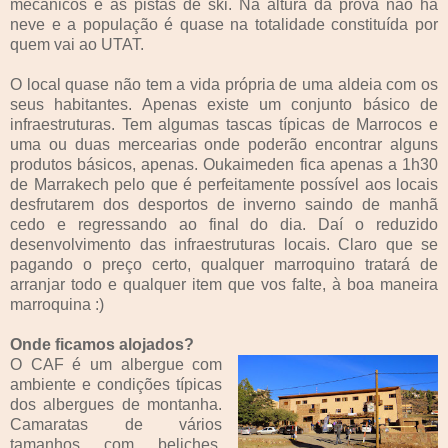
mecânicos e as pistas de ski. Na altura da prova não há
neve e a população é quase na totalidade constituída por
quem vai ao UTAT.
O local quase não tem a vida própria de uma aldeia com os
seus habitantes. Apenas existe um conjunto básico de
infraestruturas. Tem algumas tascas típicas de Marrocos e
uma ou duas mercearias onde poderão encontrar alguns
produtos básicos, apenas. Oukaimeden fica apenas a 1h30
de Marrakech pelo que é perfeitamente possível aos locais
desfrutarem dos desportos de inverno saindo de manhã
cedo e regressando ao final do dia. Daí o reduzido
desenvolvimento das infraestruturas locais. Claro que se
pagando o preço certo, qualquer marroquino tratará de
arranjar todo e qualquer item que vos falte, à boa maneira
marroquina :)
Onde ficamos alojados?
O CAF é um albergue com
ambiente e condições típicas
dos albergues de montanha.
Camaratas de vários
tamanhos com beliches,