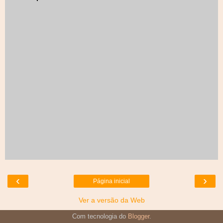
‹
›
Página inicial
Ver a versão da Web
Com tecnologia do
Blogger
.