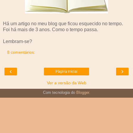
Há um artigo no meu blog que ficou esquecido no tempo.
Foi há mais de 3 anos. Como o tempo passa.
Lembram-se?
8 comentários:
‹
›
Página inicial
Ver a versão da Web
Com tecnologia do
Blogger
.