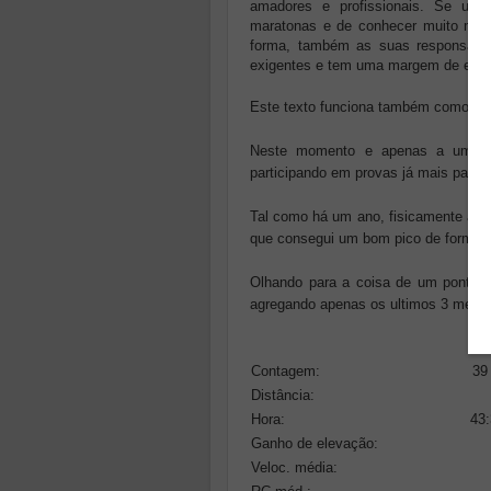
amadores e profissionais. Se um p
maratonas e de conhecer muito mel
forma, também as suas responsabili
exigentes e tem uma margem de erro m
Este texto funciona também como um 
Neste momento e apenas a uma se
participando em provas já mais para 
Tal como há um ano, fisicamente acho
que consegui um bom pico de forma. 
Olhando para a coisa de um ponto de
agregando apenas os ultimos 3 meses
Contagem:
39
Distância:
Hora:
43:
Ganho de elevação:
Veloc. média: