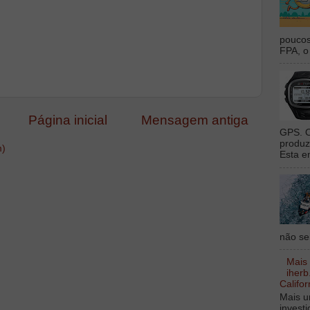
poucos
FPA, o 
Página inicial
Mensagem antiga
GPS. O
produz
m)
Esta e
não sei
Mais
iherb
Califor
Mais u
invest