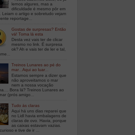
lemos algures, mas a
dificuldade é mesmo pôr em
a. Leiam o artigo e sobretudo vejam
lente reportage...
Gostas de surpresas? Então
vá! Toma lá esta
Desta vez vais ter de clicar
mesmo no link. É surpresa
ok? Ah e vais ter de ler e tal,
ume...
Treinos Lunares ao pé do
mar...Aqui ao luar...
Estamos sempre a dizer que
não aproveitamos o mar
nem a nossa vocação
ma.... Bora lá? Treinos Lunares ao
mar (prós amigo...
Tudo às claras
Aqui há uns dias reparei que
no Lidl havia embalagens de
claras de ovo. Havia, porque
as caixas estavam vazias.
curioso e tive de ir ...