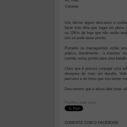
RC méd.:
Calorias:
Isto dá-me algum descanso e confia
fazer mas diria que segui um plano
os 10Km de hoje que não estão ainda
isto só pode estar pronto.
Portanto os macaquinhos estão arr
prática, literalmente, a máxima: in
corrida, estou pronto para uma batalha
Claro que é preciso conjugar uma sér
desejosa de mais um desafio. Volt
percurso e do ritmo que vou tentar cu
Descansem que é altura dele (mas nã
Partilha este post
COMENTE COM O FACEBOOK