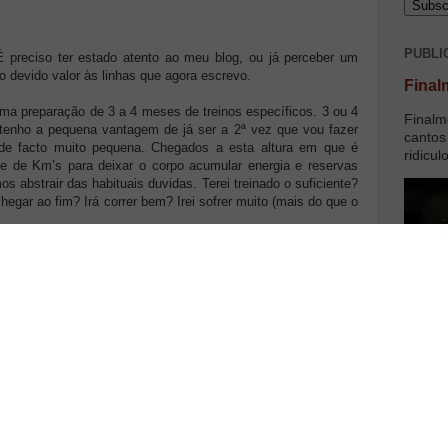
PUBLI
 preciso ter estado atento ao meu blog, ou já perceber um
 o devido valor às linhas que agora escrevo.
Final
a preparação de 3 a 4 meses de treinos específicos. 3 ou 4
Finalm
tenho a pequena vantagem de já ser a 2ª vez que vou fazer
cantos
e facto muito pequena. Chegados a esta altura em que é
ridicul
 e de Km’s para deixar o corpo acumular energia e reservas
s abstrair das habituais duvidas. Terei treinado o suficiente?
egar ao fim? Irá correr bem? Irei sofrer muito (mais do que o
Não temos ponteirinhos e luzinhas que nos indiquem como
 de riscos que o Murphy diz que vão correr mal. Coisas
ura podem-se revelar autenticas frustrações nesta altura: uma
au jeito, um buraco ou um pé mal colocado num treino, um
or terra vários meses de investimento. Embora não se viva
reconheço que me passam pela cabeça por vezes. Sobretudo
Olha se....
o processo natural. Creio que deve afectar de igual modo