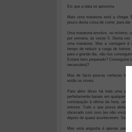
Eis que a data se aproxima.
Mais uma maratona está a chegar. É
pouco desta coisa de correr, para dar
Uma maratona envolve, no mínimo, um
por semana, às vezes 5. Desta vez 
uma maratona. Mas a vantagem é d
tempo de reduzir a carga de treinos
para o grande dia, não nos conseguimo
Estarei bem preparado? Conseguirei ch
necessário)?
Mas de facto poucas certezas há. 
estão os níveis.
Para além disso há toda uma série
perfeitamente banais em qualquer alt
constipação à ultima da hora, um m
entorse. Tudo o que possa deitar p
obcecado com isso (eu não vivo), 
depois de quase acontecerem. Safa! 
Mas esta angustia é apenas parte d