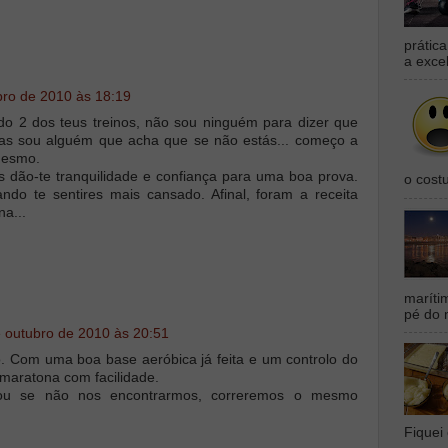
prátic
a exce
bro de 2010 às 18:19
o 2 dos teus treinos, não sou ninguém para dizer que
mas sou alguém que acha que se não estás... começo a
mesmo.
os dão-te tranquilidade e confiança para uma boa prova.
o cost
ndo te sentires mais cansado. Afinal, foram a receita
na...
maríti
pé do 
 outubro de 2010 às 20:51
lo. Com uma boa base aeróbica já feita e um controlo do
a maratona com facilidade.
ou se não nos encontrarmos, correremos o mesmo
Fiquei 