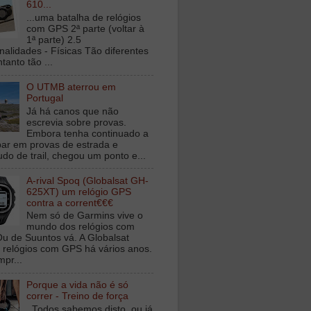
610...
...uma batalha de relógios
com GPS 2ª parte (voltar à
1ª parte) 2.5
nalidades - Físicas Tão diferentes
tanto tão ...
O UTMB aterrou em
Portugal
Já há canos que não
escrevia sobre provas.
Embora tenha continuado a
ipar em provas de estrada e
udo de trail, chegou um ponto e...
A-rival Spoq (Globalsat GH-
625XT) um relógio GPS
contra a corrent€€€
Nem só de Garmins vive o
mundo dos relógios com
u de Suuntos vá. A Globalsat
 relógios com GPS há vários anos.
mpr...
Porque a vida não é só
correr - Treino de força
Todos sabemos disto, ou já