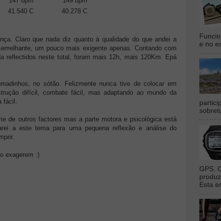
147 bpm
149 bpm
41.540 C
40.278 C
Funcio
nça. Claro que nada diz quanto à qualidade do que andei a
e no en
 semelhante, um pouco mais exigente apenas. Contando com
 reflectidos neste total, foram mais 12h, mais 120Km. Epá
umadinhos, no sótão. Felizmente nunca tive de colocar em
strução difícil, combate fácil, mas adaptando ao mundo da
 fácil.
partic
sobret
ie de outros factores mas a parte motora e psicológica está
arei a este tema para uma pequena reflexão e análise do
mprir.
o exagerem :)
GPS. O
produz
Esta e