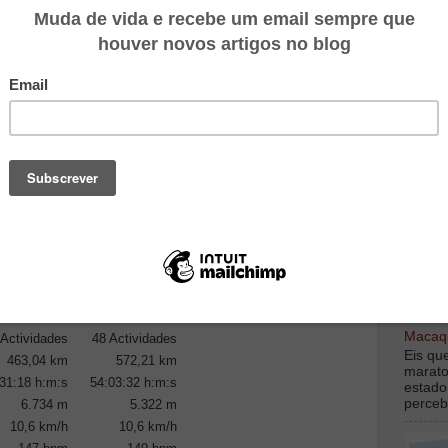
rofissional tem a vantagem de ter corrido já bastantes
hor o seu corpo, as suas capacidades e o seu momento de
dades são muito maiores, corre por objectivos muito mais
uito inferior.
exorcizar de espíritos maus. Xô!
mana da maratona do Porto, vou treinando aqui e ali,
libertar um pouco o stress, enquanto espero pelo big one.
TOP M
 que estou pronto. Os kilos a mais das férias já foram. Creio
Não há lesões de assinalar. All systems GO!
 vista estatístico e sem grandes preocupações científicas,
 antes da maratona, obtenho os seguintes valores:
digamo
debaix
2009
2010
Macaqu
 Actividades
48 Actividades
Eis qu
463,04 km
572,21 km
marato
31:18 h:m:s
54:03:32 h:m:s
estado
perceb
6.734 m
5.322 m
10,6 km/h
10,6 km/h