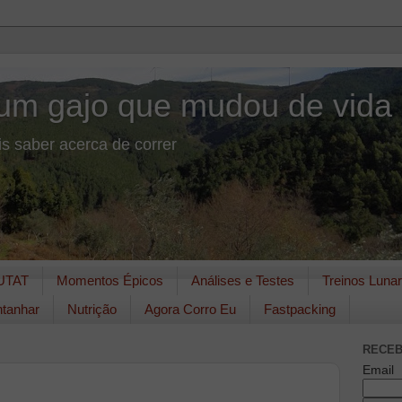
um gajo que mudou de vida
s saber acerca de correr
UTAT
Momentos Épicos
Análises e Testes
Treinos Luna
tanhar
Nutrição
Agora Corro Eu
Fastpacking
RECEB
Email