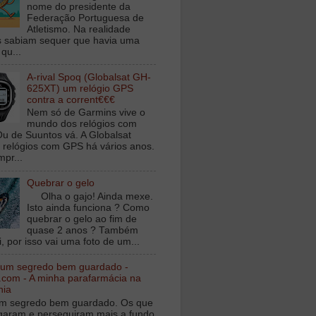
nome do presidente da
Federação Portuguesa de
Atletismo. Na realidade
 sabiam sequer que havia uma
qu...
A-rival Spoq (Globalsat GH-
625XT) um relógio GPS
contra a corrent€€€
Nem só de Garmins vive o
mundo dos relógios com
u de Suuntos vá. A Globalsat
 relógios com GPS há vários anos.
mpr...
Quebrar o gelo
Olha o gajo! Ainda mexe.
Isto ainda funciona ? Como
quebrar o gelo ao fim de
quase 2 anos ? Também
, por isso vai uma foto de um...
 um segredo bem guardado -
.com - A minha parafarmácia na
nia
m segredo bem guardado. Os que
igaram e perseguiram mais a fundo