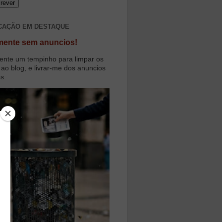
CAÇÃO EM DESTAQUE
mente sem anuncios!
ente um tempinho para limpar os
 ao blog, e livrar-me dos anuncios
os.