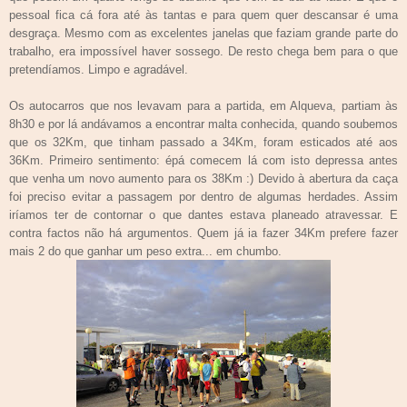
pessoal fica cá fora até às tantas e para quem quer descansar é uma
desgraça. Mesmo com as excelentes janelas que faziam grande parte do
trabalho, era impossível haver sossego. De resto chega bem para o que
pretendíamos. Limpo e agradável.
Os autocarros que nos levavam para a partida, em Alqueva, partiam às
8h30 e por lá andávamos a encontrar malta conhecida, quando soubemos
que os 32Km, que tinham passado a 34Km, foram esticados até aos
36Km. Primeiro sentimento: épá comecem lá com isto depressa antes
que venha um novo aumento para os 38Km :) Devido à abertura da caça
foi preciso evitar a passagem por dentro de algumas herdades. Assim
iríamos ter de contornar o que dantes estava planeado atravessar. E
contra factos não há argumentos. Quem já ia fazer 34Km prefere fazer
mais 2 do que ganhar um peso extra... em chumbo.