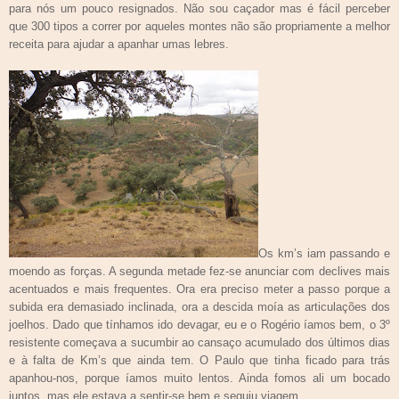
para nós um pouco resignados. Não sou caçador mas é fácil perceber
que 300 tipos a correr por aqueles montes não são propriamente a melhor
receita para ajudar a apanhar umas lebres.
Os km’s iam passando e
moendo as forças. A segunda metade fez-se anunciar com declives mais
acentuados e mais frequentes. Ora era preciso meter a passo porque a
subida era demasiado inclinada, ora a descida moía as articulações dos
joelhos. Dado que tínhamos ido devagar, eu e o Rogério íamos bem, o 3º
resistente começava a sucumbir ao cansaço acumulado dos últimos dias
e à falta de Km’s que ainda tem.
O Paulo que tinha ficado para trás
apanhou-nos, porque íamos muito lentos. Ainda fomos ali um bocado
juntos, mas ele estava a sentir-se bem e seguiu viagem.