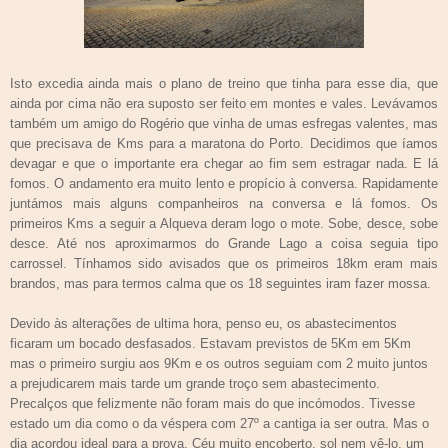
Isto excedia ainda mais o plano de treino que tinha para esse dia, que
ainda por cima não era suposto ser feito em montes e vales. Levávamos
também um amigo do Rogério que vinha de umas esfregas valentes, mas
que precisava de Kms para a maratona do Porto. Decidimos que íamos
devagar e que o importante era chegar ao fim sem estragar nada. E lá
fomos. O andamento era muito lento e propício à conversa. Rapidamente
juntámos mais alguns companheiros na conversa e lá fomos. Os
primeiros Kms a seguir a Alqueva deram logo o mote. Sobe, desce, sobe
desce. Até nos aproximarmos do Grande Lago a coisa seguia tipo
carrossel. Tínhamos sido avisados que os primeiros 18km eram mais
brandos, mas para termos calma que os 18 seguintes iram fazer mossa.
Devido às alterações de ultima hora, penso eu, os abastecimentos
ficaram um bocado desfasados. Estavam previstos de 5Km em 5Km
mas o primeiro surgiu aos 9Km e os outros seguiam com 2 muito juntos
a prejudicarem mais tarde um grande troço sem abastecimento.
Precalços que felizmente não foram mais do que incómodos. Tivesse
estado um dia como o da véspera com 27º a cantiga ia ser outra. Mas o
dia acordou ideal para a prova. Céu muito encoberto, sol nem vê-lo, um