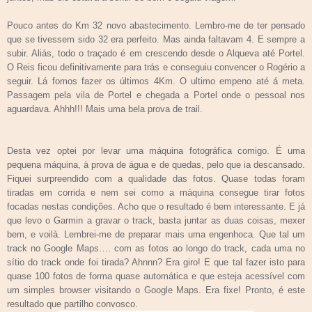
Pouco antes do Km 32 novo abastecimento. Lembro-me de ter pensado
que se tivessem sido 32 era perfeito. Mas ainda faltavam 4. E sempre a
subir. Aliás, todo o traçado é em crescendo desde o Alqueva até Portel.
O Reis ficou definitivamente para trás e conseguiu convencer o Rogério a
seguir. Lá fomos fazer os últimos 4Km. O ultimo empeno até á meta.
Passagem pela vila de Portel e chegada a Portel onde o pessoal nos
aguardava. Ahhh!!! Mais uma bela prova de trail.
Desta vez optei por levar uma máquina fotográfica comigo. É uma
pequena máquina, à prova de água e de quedas, pelo que ia descansado.
Fiquei surpreendido com a qualidade das fotos. Quase todas foram
tiradas em corrida e nem sei como a máquina consegue tirar fotos
focadas nestas condições. Acho que o resultado é bem interessante. E já
que levo o Garmin a gravar o track, basta juntar as duas coisas, mexer
bem, e voilà. Lembrei-me de preparar mais uma engenhoca. Que tal um
track no Google Maps…. com as fotos ao longo do track, cada uma no
sítio do track onde foi tirada? Ahnnn? Era giro! E que tal fazer isto para
quase 100 fotos de forma quase automática e que esteja acessível com
um simples browser visitando o Google Maps. Era fixe! Pronto, é este
resultado que partilho convosco.