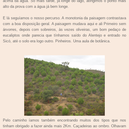
acima da água. Só mais tarde, já longe do lago, atingimos o ponto mais
alto da prova com a água já bem longe.
E lá seguíamos o nosso percurso. A monotonia da paisagem contrastava
com a boa disposição geral. A paisagem mudava aqui e ali Primeiro sem
árvorres, depois com sobreiros, às vezes oliveiras, um bom pedaço de
eucaliptos onde parecia que tínhamos saído do Alentejo e entrado no
Sicó, até o solo era logo outro. Pinheiros. Uma aula de botânica.
Pelo caminho íamos também encontrando muitos dos tipos que nos
tinham obrigado a fazer ainda mais 2Km. Caçadeiras ao ombro. Olhavam