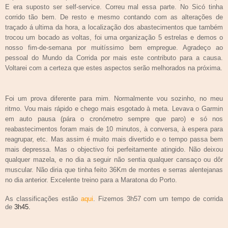
E era suposto ser self-service. Correu mal essa parte. No Sicó tinha
corrido tão bem.
De resto e mesmo contando com as alterações de
traçado á ultima da hora, a localização dos abastecimentos que também
trocou um bocado as voltas, foi uma organização 5 estrelas e demos o
nosso fim-de-semana por muitíssimo bem empregue. Agradeço ao
pessoal do Mundo da Corrida por mais este contributo para a causa.
Voltarei com a certeza que estes aspectos serão melhorados na próxima.
Foi um prova diferente para mim. Normalmente vou sozinho, no meu
ritmo. Vou mais rápido e chego mais esgotado à meta. Levava o Garmin
em auto pausa (pára o cronómetro sempre que paro) e só nos
reabastecimentos foram mais de 10 minutos, à conversa, à espera para
reagrupar, etc. Mas assim é muito mais divertido e o tempo passa bem
mais depressa. Mas o objectivo foi perfeitamente atingido. Não deixou
qualquer mazela, e no dia a seguir não sentia qualquer cansaço ou dôr
muscular. Não diria que tinha feito 36Km de montes e serras alentejanas
no dia anterior. Excelente treino para a Maratona do Porto.
As classificações estão
aqui
. Fizemos 3h57 com um tempo de corrida
de
3h45.