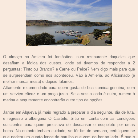
O almoço na Amieira foi fantástico, num restaurante daqueles que
desafiam a lógica dos custos, onde só tivemos de responder a 2
perguntas: Tinto ou Branco? e Carne ou Peixe? Nem digo mais para que
se surpreendam como nos aconteceu. Vão à Amieria, ao Aficionado (é
melhor marcar mesa) e depois falamos.
Altamente recomendado para quem gosta de boa comida genuína, com
um serviço eficaz e um preço justo. Se a vossa onda é outra, rumem à
marina e seguramente encontrarão outro tipo de opções.
Jantar em Alqueva já mais regrado a preparar o dia seguinte, dia de luta,
e regresso à albergaria O Castelo. Sítio em conta com as condições
suficientes para quem precisava de descansar o esqueleto por umas
horas. No entanto tenham cuidado, se fôr fim de semana, certifiquem-se
que pedem um quarto longe do barulho que vem do bar ao lado. É que o