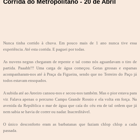
Corrida do Metropolitano - 20 de Abril
Nunca tinha corrido à chuva. Em pouco mais de 1 ano nunca tive essa
experiência. Até esta corrida. E paguei por todas.
As nuvens negras chegaram de repente e tal como nós aguardavam o tiro de
partida. Paaahh!!! Uma carga de água começou. Gotas grossas e esparsas
acompanharam-nos até à Praça da Figueira, sendo que no Terreiro do Paço já
todos estavam ensopados.
A subida até ao Areeiro cansou-nos e secou-nos também. Mas o pior estava para
vir. Falava apenas o percurso Campo Grande Rossio e ela volta em força. Na
avenida da República o mar de água que caía do céu era de tal ordem que já
nem sabia se havia de correr ou nadar. Inacreditável.
O único desconforto eram as barbatanas que faziam chlop chlop a cada
passada.