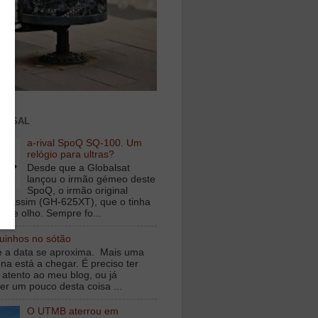
ENSAL
a-rival SpoQ SQ-100. Um
relógio para ultras?
Desde que a Globalsat
lançou o irmão gémeo deste
SpoQ, o irmão original
s assim (GH-625XT), que o tinha
o de olho. Sempre fo...
inhos no sótão
e a data se aproxima. Mais uma
na está a chegar. É preciso ter
 atento ao meu blog, ou já
er um pouco desta coisa ...
O UTMB aterrou em