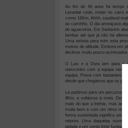
Ao fim de 45 anos foi tempo 
Levantar cedo, meter no carro 
correr 16Km. Ahhh, saudável mal
ao caminho. O dia ameaçava alg
de aguaceiros. Em Santarém aba
bonitas até que já não há alter
Uma estreia para mim esta prov
metros de altitude. Embora em pl
declives muito pouco acentuados
O Luis e a Dora iam para a c
reencontro com a equipa sem pr
equipa. Prova com bastantes atl
desde que chegámos que os grel
Lá partimos para um percurso si
8Km, e voltámos à meta. Desde
mais do que a treinar, mas aind
muito bem e com um ritmo relat
forma sustentada significa uma b
retorno. Uma daquelas nuvens
gelada e um vento forte fustiga