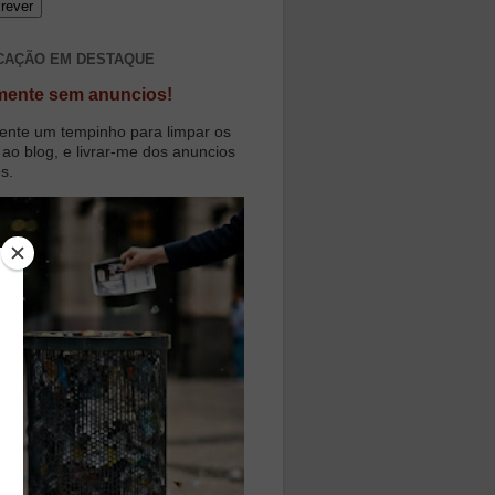
CAÇÃO EM DESTAQUE
mente sem anuncios!
ente um tempinho para limpar os
 ao blog, e livrar-me dos anuncios
os.