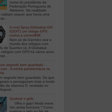
nome do presidente da
Federação Portuguesa de
Atletismo. Na realidade
 sabiam sequer que havia uma
qu...
A-rival Spoq (Globalsat GH-
625XT) um relógio GPS
contra a corrent€€€
Nem só de Garmins vive o
mundo dos relógios com
u de Suuntos vá. A Globalsat
 relógios com GPS há vários anos.
mpr...
 um segredo bem guardado -
.com - A minha parafarmácia na
nia
m segredo bem guardado. Os que
igaram e perseguiram mais a fundo
tão da vitamina D, revelada no
Segred...
Quebrar o gelo
Olha o gajo! Ainda mexe.
Isto ainda funciona ? Como
quebrar o gelo ao fim de