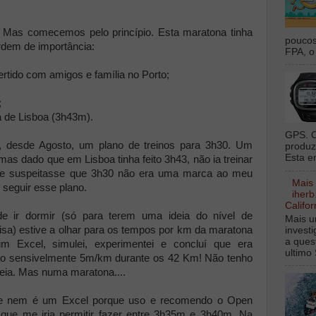
Mas comecemos pelo princípio. Esta maratona tinha
poucos
ordem de importância:
FPA, o 
rtido com amigos e família no Porto;
;
a de Lisboa (3h43m).
GPS. O
, desde Agosto, um plano de treinos para 3h30. Um
produz
Esta e
as dado que em Lisboa tinha feito 3h43, não ia treinar
que suspeitasse que 3h30 não era uma marca ao meu
Mais
e seguir esse plano.
iherb
Califor
e ir dormir (só para terem uma ideia do nível de
Mais u
isa) estive a olhar para os tempos por km da maratona
invest
a ques
m Excel, simulei, experimentei e concluí que era
ultimo 
ão sensivelmente 5m/km durante os 42 Km! Não tenho
eia. Mas numa maratona....
que nem é um Excel porque uso e recomendo o Open
ia que me iria permitir fazer entre 3h35m e 3h40m. Na