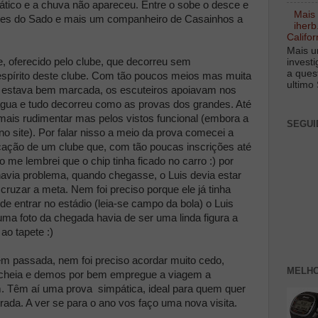
tico e a chuva não apareceu. Entre o sobe o desce e
Mais
res do Sado e mais um companheiro de Casainhos a
iherb
Califor
Mais u
 oferecido pelo clube, que decorreu sem
invest
a ques
 espírito deste clube. Com tão poucos meios mas muita
ultimo 
va estava bem marcada, os escuteiros apoiavam nos
água e tudo decorreu como as provas dos grandes. Até
ais rudimentar mas pelos vistos funcional (embora a
SEGUI
 no site). Por falar nisso a meio da prova comecei a
cação de um clube que, com tão poucas inscrições até
o me lembrei que o chip tinha ficado no carro :) por
 havia problema, quando chegasse, o Luis devia estar
e cruzar a meta. Nem foi preciso porque ele já tinha
de entrar no estádio (leia-se campo da bola) o Luis
a foto da chegada havia de ser uma linda figura a
ao tapete :)
 passada, nem foi preciso acordar muito cedo,
MELHO
a cheia e demos por bem empregue a viagem a
. Têm aí uma prova simpática, ideal para quem quer
trada. A ver se para o ano vos faço uma nova visita.