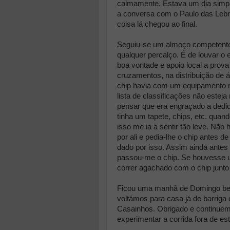
calmamente. Estava um dia simpá
a conversa com o Paulo das Leb
coisa lá chegou ao final.
Seguiu-se um almoço competente,
qualquer percalço. É de louvar o
boa vontade e apoio local a pro
cruzamentos, na distribuição de 
chip havia com um equipamento m
lista de classificações não esteja
pensar que era engraçado a dedi
tinha um tapete, chips, etc. quand
isso me ia a sentir tão leve. Não
por ali e pedia-lhe o chip antes d
dado por isso. Assim ainda antes 
passou-me o chip. Se houvesse um
correr agachado com o chip junto 
Ficou uma manhã de Domingo bem
voltámos para casa já de barrig
Casainhos. Obrigado e continuem
experimentar a corrida fora de es