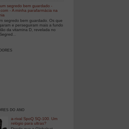
 um segredo bem guardado -
.com - A minha parafarmácia na
nia
m segredo bem guardado. Os que
igaram e perseguiram mais a fundo
tão da vitamina D, revelada no
Segred...
DORES
RES DO ANO
a-rival SpoQ SQ-100. Um
relógio para ultras?
Desde que a Globalsat