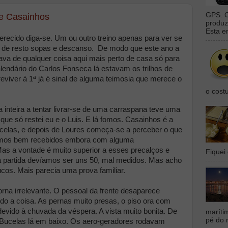
GPS. O
de Casainhos
produz
Esta e
ecido diga-se. Um ou outro treino apenas para ver se
 de resto sopas e descanso. De modo que este ano a
ava de qualquer coisa aqui mais perto de casa só para
lendário do Carlos Fonseca lá estavam os trilhos de
eviver à 1ª já é sinal de alguma teimosia que merece o
o cost
 inteira a tentar livrar-se de uma carraspana teve uma
ue só restei eu e o Luis. E lá fomos. Casainhos é a
ucelas, e depois de Loures começa-se a perceber o que
omos bem recebidos embora com alguma
as a vontade é muito superior a esses precalços e
Fiquei 
 partida devíamos ser uns 50, mal medidos. Mas acho
os. Mais parecia uma prova familiar.
orna irrelevante. O pessoal da frente desaparece
ndo a coisa. As pernas muito presas, o piso ora com
evido à chuvada da véspera. A vista muito bonita. De
maríti
pé do 
o Bucelas lá em baixo. Os aero-geradores rodavam