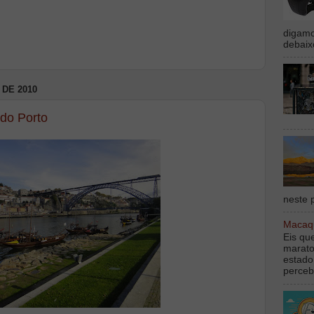
digamo
debaix
DE 2010
do Porto
neste p
Macaqu
Eis qu
marato
estado
perceb