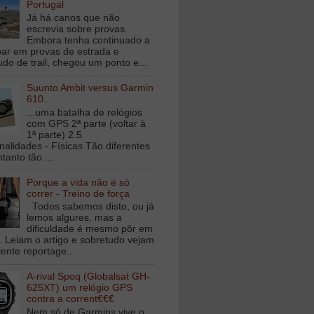
Portugal
Já há canos que não
escrevia sobre provas.
Embora tenha continuado a
ipar em provas de estrada e
udo de trail, chegou um ponto e...
Suunto Ambit versus Garmin
610...
...uma batalha de relógios
com GPS 2ª parte (voltar à
1ª parte) 2.5
nalidades - Físicas Tão diferentes
tanto tão ...
Porque a vida não é só
correr - Treino de força
Todos sabemos disto, ou já
lemos algures, mas a
dificuldade é mesmo pôr em
a. Leiam o artigo e sobretudo vejam
lente reportage...
A-rival Spoq (Globalsat GH-
625XT) um relógio GPS
contra a corrent€€€
Nem só de Garmins vive o