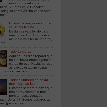
mundo dos relógios com
u de Suuntos vá. A Globalsat
 relógios com GPS há vários anos.
mpr...
Gostas de surpresas? Então
vá! Toma lá esta
Desta vez vais ter de clicar
mesmo no link. É surpresa
ok? Ah e vais ter de ler e tal,
ume...
Tudo às claras
Aqui há uns dias reparei que
no Lidl havia embalagens de
claras de ovo. Havia, porque
as caixas estavam vazias.
curioso e tive de ir ...
Treinos Lunares ao pé do
mar...Aqui ao luar...
Estamos sempre a dizer que
não aproveitamos o mar
nem a nossa vocação
ma.... Bora lá? Treinos Lunares ao
mar (prós amigo...