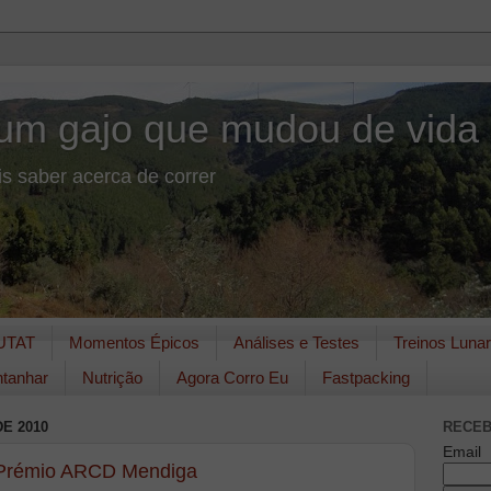
um gajo que mudou de vida
s saber acerca de correr
UTAT
Momentos Épicos
Análises e Testes
Treinos Luna
tanhar
Nutrição
Agora Corro Eu
Fastpacking
E 2010
RECEB
Email
 Prémio ARCD Mendiga