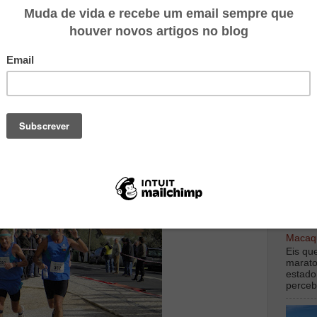
o sol a aquecer-nos a alma foi tudo bem mais fácil.
eiro Bernardino. 30 anos nos separam e nunca tinha
. É muito andamento para mim. Mas desta vez ia bem.
r prosseguido. Estávamos então a 4m20s e sentia-me
o por ali. Fomos falando um pouco sobre a fantástica
taria de chegar aos 75 anos a fazer meias maratonas
cidi que era uma excelente forma de comemorar os
 lado dele. Até porque pela 1ª vez tinha conseguido
TOP M
 tinha a equipa de reportagem familiar na meta. Claro
oneco. Muito bom momento desportivo, um dos mais
do Bernardino, muitos e bons Kms por muitos e muitos
digamo
debaix
Macaqu
Eis qu
marato
estado
perceb