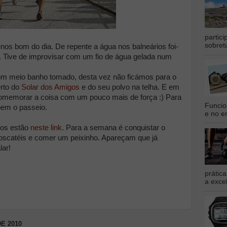
partic
sobret
os bom do dia. De repente a água nos balneários foi-
o. Tive de improvisar com um fio de água gelada num
m meio banho tomado, desta vez não ficámos para o
erto do
Solar dos Amigos
e do seu polvo na telha. E em
r comemorar a coisa com um pouco mais de força :) Para
Funcio
bem o passeio.
e no en
pos estão
neste link
. Para a semana é conquistar o
oscatéis e comer um peixinho. Apareçam que já
lar!
prátic
a exce
E 2010