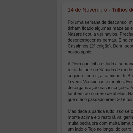
14 de Novembro - Trilhos 
Foi uma semana de descanso, mer
tinham ficado algumas mazelas e
Nazaré ficou a ver navios. Precis
desentorpecer as pernas. E no ca
Casainhos (2ª edição). Bom, sobr
nosso apoio.
A Dora que tinha estado a semana
recaída forte no Sábado de modo q
seguir a Loures, a caminho de B
lá vem. Ventoinhas e montes. F
desorganização nas inscrições. M
também ao número de atletas. Na
que o ano passado eram 20 e pouc
Mas dada a partida tudo isso se t
monte acima e o resto lá vai geri
muita pedra ora com muita lama d
um lado o Tejo ao longe, do outr