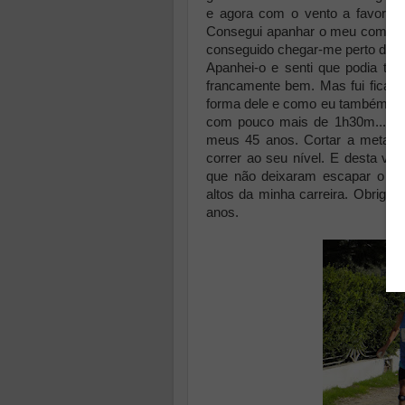
e agora com o vento a favor e 
Consegui apanhar o meu companh
conseguido chegar-me perto dele
Apanhei-o e senti que podia te
francamente bem. Mas fui ficand
forma dele e como eu também gos
com pouco mais de 1h30m... De
meus 45 anos. Cortar a meta ao
correr ao seu nível. E desta vez
que não deixaram escapar o b
altos da minha carreira. Obriga
anos.