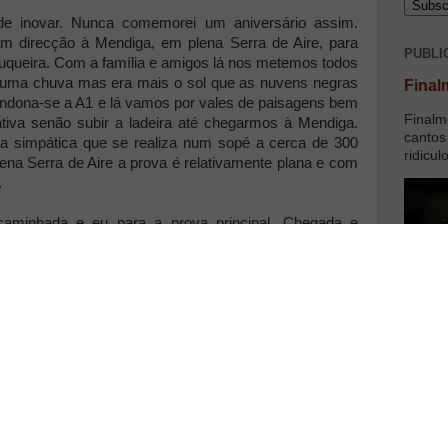
de inovar. Nunca comemorei um aniversário assim.
em direcção à Mendiga, em plena Serra de Aire, para
PUBLI
uqueira. Com a família e amigos lá nos metemos todos
uma chuva mas era mais o sol que as nuvens negras
Final
ndona-se a A1 e lá vamos por vales de paisagens bem
Finalm
nativa senão subir a ladeira até chegarmos à Mendiga.
cantos
a simpática que se realiza num sopé a cerca de 300
ridicul
ena Serra de Aire a prova é relativamente plana e com
.
aminhada e eu para a prova principal. Chegada e
oblemas. Participação relativamente interessante da
etas (454 chegaram ao fim). Do lado da organização,
hadores enchiam o ar de carne no carvão.
mples. Estrada fora fomos a Serro Ventoso, a cerca de
 a maratona do Porto que tenho andado a descansar
a estou num bom pico de forma porque me ia a sentir
ivamente elevado. Para mim abaixo dos 4m30s/Km de
oa forma. A parte pior foi na aproximação ao ponto de
 bem negras veio cumprimentar-nos. Chuva grossa
ram-nos durante uns 3 Kms. Mas ao voltarmos para trás