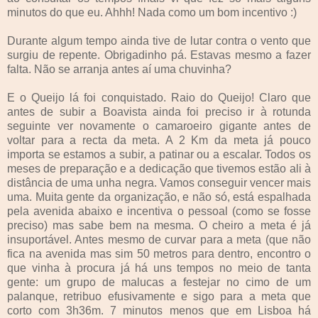
minutos do que eu. Ahhh! Nada como um bom incentivo :)
Durante algum tempo ainda tive de lutar contra o vento que
surgiu de repente. Obrigadinho pá. Estavas mesmo a fazer
falta. Não se arranja antes aí uma chuvinha?
E o Queijo lá foi conquistado. Raio do Queijo! Claro que
antes de subir a Boavista ainda foi preciso ir à rotunda
seguinte ver novamente o camaroeiro gigante antes de
voltar para a recta da meta. A 2 Km da meta já pouco
importa se estamos a subir, a patinar ou a escalar. Todos os
meses de preparação e a dedicação que tivemos estão ali à
distância de uma unha negra. Vamos conseguir vencer mais
uma. Muita gente da organização, e não só, está espalhada
pela avenida abaixo e incentiva o pessoal (como se fosse
preciso) mas sabe bem na mesma. O cheiro a meta é já
insuportável. Antes mesmo de curvar para a meta (que não
fica na avenida mas sim 50 metros para dentro, encontro o
que vinha à procura já há uns tempos no meio de tanta
gente: um grupo de malucas a festejar no cimo de um
palanque, retribuo efusivamente e sigo para a meta que
corto com 3h36m. 7 minutos menos que em Lisboa há