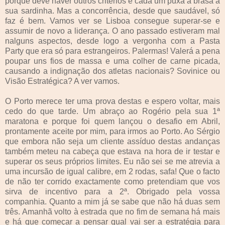
porque deve haver outros critérios e cada um puxa a brasa à
sua sardinha. Mas a concorrência, desde que saudável, só
faz é bem. Vamos ver se Lisboa consegue superar-se e
assumir de novo a liderança. O ano passado estiveram mal
nalguns aspectos, desde logo a vergonha com a Pasta
Party que era só para estrangeiros. Palermas! Valerá a pena
poupar uns fios de massa e uma colher de carne picada,
causando a indignação dos atletas nacionais? Sovinice ou
Visão Estratégica? A ver vamos.
O Porto merece ter uma prova destas e espero voltar, mais
cedo do que tarde. Um abraço ao Rogério pela sua 1ª
maratona e porque foi quem lançou o desafio em Abril,
prontamente aceite por mim, para irmos ao Porto. Ao Sérgio
que embora não seja um cliente assíduo destas andanças
também meteu na cabeça que estava na hora de ir testar e
superar os seus próprios limites. Eu não sei se me atrevia a
uma incursão de igual calibre, em 2 rodas, safa! Que o facto
de não ter corrido exactamente como pretendiam que vos
sirva de incentivo para a 2ª. Obrigado pela vossa
companhia. Quanto a mim já se sabe que não há duas sem
três. Amanhã volto à estrada que no fim de semana há mais
e há que começar a pensar qual vai ser a estratégia para