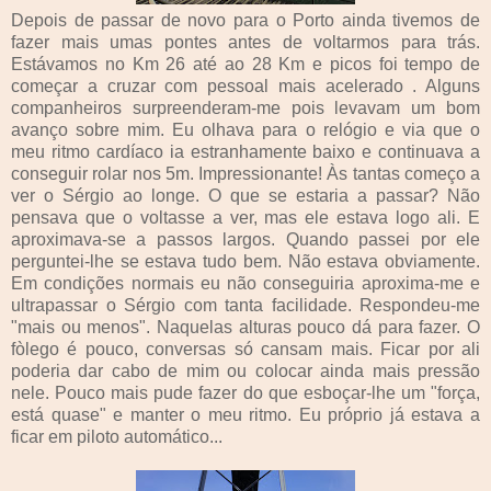
Depois de passar de novo para o Porto ainda tivemos de
fazer mais umas pontes antes de voltarmos para trás.
Estávamos no Km 26 até ao 28 Km e picos foi tempo de
começar a cruzar com pessoal mais acelerado . Alguns
companheiros surpreenderam-me pois levavam um bom
avanço sobre mim. Eu olhava para o relógio e via que o
meu ritmo cardíaco ia estranhamente baixo e continuava a
conseguir rolar nos 5m. Impressionante! Às tantas começo a
ver o Sérgio ao longe. O que se estaria a passar? Não
pensava que o voltasse a ver, mas ele estava logo ali. E
aproximava-se a passos largos. Quando passei por ele
perguntei-lhe se estava tudo bem. Não estava obviamente.
Em condições normais eu não conseguiria aproxima-me e
ultrapassar o Sérgio com tanta facilidade. Respondeu-me
"mais ou menos". Naquelas alturas pouco dá para fazer. O
fòlego é pouco, conversas só cansam mais. Ficar por ali
poderia dar cabo de mim ou colocar ainda mais pressão
nele. Pouco mais pude fazer do que esboçar-lhe um "força,
está quase" e manter o meu ritmo. Eu próprio já estava a
ficar em piloto automático...