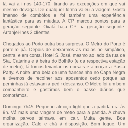
lá vai ali nos 140-170, tirando as excepções em que vai
mesmo devagar. De qualquer forma valeu a viagem. Gosto
imenso de combóios e foi também uma experiência
fantástica para as míudas. A CP marcou pontos para a
geração seguinte. Oxalá haja CP na geração seguinte.
Arranjei-lhes 2 clientes.
Chegados ao Porto outra boa surpresa. O Metro do Porto é
porreiro pá. Depois de deixarmos as malas no simpático,
central e em conta, Hotel S. José, mesmo ao lado da rua de
Sta, Catarina e à beira do Bolhão (e da respectiva estação
de metro), lá fomos levantar os dorsais e almoçar a Pasta
Party. À noite uma bela de uma francesinha no Capa Negra
e tivemos de recolher aos aposentos cedo porque as
perninhas já estavam a pedir descanso. O Metro foi um bom
companheiro e gastámos bem o passe diários que
comprámos.
Domingo 7h45. Pequeno almoço light que a partida era às
9h. Vá mais uma viagem de metro para a partida. A chuva
molha parvos teimava em cair. Muita gente. Boa
organização. Café e chá à disposição. Bom toque. Um