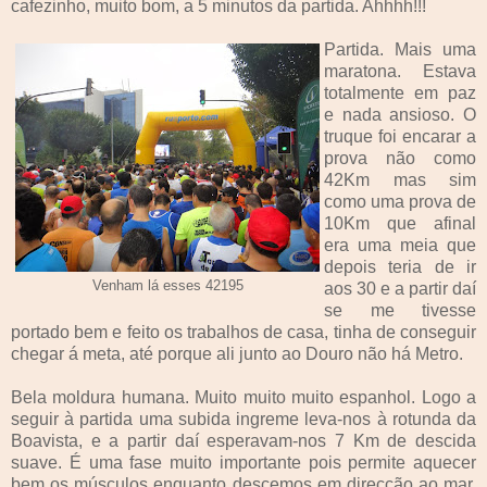
cafezinho, muito bom, a 5 minutos da partida. Ahhhh!!!
Partida. Mais uma
maratona. Estava
totalmente em paz
e nada ansioso. O
truque foi encarar a
prova não como
42Km mas sim
como uma prova de
10Km que afinal
era uma meia que
depois teria de ir
Venham lá esses 42195
aos 30 e a partir daí
se me tivesse
portado bem e feito os trabalhos de casa, tinha de conseguir
chegar á meta, até porque ali junto ao Douro não há Metro.
Bela moldura humana. Muito muito muito espanhol. Logo a
seguir à partida uma subida ingreme leva-nos à rotunda da
Boavista, e a partir daí esperavam-nos 7 Km de descida
suave. É uma fase muito importante pois permite aquecer
bem os músculos enquanto descemos em direcção ao mar.