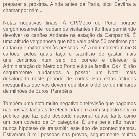
preparar a próxima. Ainda antes de Paris, oiço Sevilha a
chamar por mim....
Notas negativas finais: À CP/Metro do Porto porque
vergonhosamente roubam os visitantes não lhes permitindo
devolver os cartões Andante na estação da Campanhã. É
uma atitude vergonhosa que não vale pelos 50 centimos por
cartão que extorquem às pessoas. Só a mim comeram-me 8
cartões, pelos quais faço o sacrifício de gastar mais
uns cêntimos num selo do correio e oferecer à
Administração do Metro do Porto e à sua família. Os 4 € irão
seguramente ajudar-vos a passar um Natal mais
desafogado neste período de cortes. São estas atitudes
mesquinhas que vos devem equilibrar o défice de milhares
de milhões de Euros. Parabéns.
Também uma nota muito negativa à televisão que pagamos
nas nossas facturas de electricidade e a um suposto serviço
público que faz pelo desporto nacional quase tanto como
um bom coveiro de 1ª categoria. É uma pena não haver
nunca hipótese de transmitir este tipo de acontecimentos.
Estiveram 8 mil pessoas nas provas, seguramente muitas