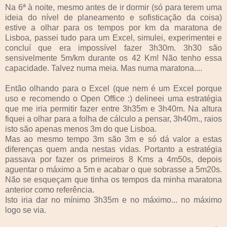
Na 6ª à noite, mesmo antes de ir dormir (só para terem uma
ideia do nível de planeamento e sofisticação da coisa)
estive a olhar para os tempos por km da maratona de
Lisboa, passei tudo para um Excel, simulei, experimentei e
concluí que era impossível fazer 3h30m. 3h30 são
sensivelmente 5m/km durante os 42 Km! Não tenho essa
capacidade. Talvez numa meia. Mas numa maratona....
Então olhando para o Excel (que nem é um Excel porque
uso e recomendo o Open Office :) delineei uma estratégia
que me iria permitir fazer entre 3h35m e 3h40m. Na altura
fiquei a olhar para a folha de cálculo a pensar, 3h40m., raios
isto são apenas menos 3m do que Lisboa.
Mas ao mesmo tempo 3m são 3m e só dá valor a estas
diferenças quem anda nestas vidas. Portanto a estratégia
passava por fazer os primeiros 8 Kms a 4m50s, depois
aguentar o máximo a 5m e acabar o que sobrasse a 5m20s.
Não se esqueçam que tinha os tempos da minha maratona
anterior como referência.
Isto iria dar no mínimo 3h35m e no máximo... no máximo
logo se via.