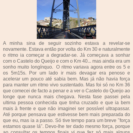
A minha sina de seguir sozinho estava a revelar-se
novamente. Estava então por volta do Km 30 e naturalmente
o ritmo ia começar a degradar-se. Já começava a sonhar
com o Castelo do Queijo e com o Km 40... mas ainda era um
sonho muito longínquo. O ritmo variava agora entre os 5 e
os 5m15s. Por um lado ir mais devagar era penoso e
acelerar um pouco até sabia bem. Mas já não havia força
para manter um ritmo vivo sustentado. Mas foi só no Km 36
que comecei de facto a penar e a ver o Castelo do Queijo ao
longe que nunca mais chegava. Nesta fase passei pela
ultima pessoa conhecida que tinha cruzado e que ia bem
mais à frente e que não imaginei ser possível ultrapassar.
Até porque pensava que estivesse bem mais preparada do
que eu, mas ia a passo. Só tive tempo para um breve "força
estamos quase lá". Devo-lhe ter dado mesmo força, porque
ao consultar os tempos finais vi que fez só mais alguns