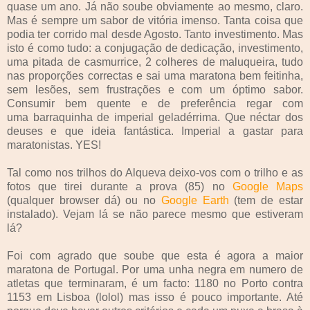
quase um ano. Já não soube obviamente ao mesmo, claro.
Mas é sempre um sabor de vitória imenso. Tanta coisa que
podia ter corrido mal desde Agosto. Tanto investimento. Mas
isto é como tudo: a conjugação de dedicação, investimento,
uma pitada de casmurrice, 2 colheres de maluqueira, tudo
nas proporções correctas e sai uma maratona bem feitinha,
sem lesões, sem frustrações e com um óptimo sabor.
Consumir bem quente e de preferência regar com
uma barraquinha de imperial geladérrima. Que néctar dos
deuses e que ideia fantástica. Imperial a gastar para
maratonistas. YES!
Tal como nos trilhos do Alqueva deixo-vos com o trilho e as
fotos que tirei durante a prova (85) no
Google Maps
(qualquer browser dá) ou no
Google Earth
(tem de estar
instalado). Vejam lá se não parece mesmo que estiveram
lá?
Foi com agrado que soube que esta é agora a maior
maratona de Portugal. Por uma unha negra em numero de
atletas que terminaram, é um facto: 1180 no Porto contra
1153 em Lisboa (lolol) mas isso é pouco importante. Até