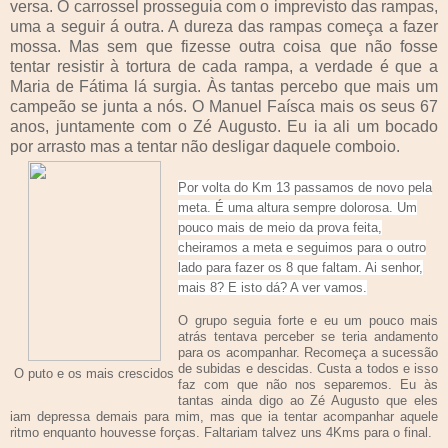
versa. O carrossel prosseguia com o imprevisto das rampas,
uma a seguir á outra. A dureza das rampas começa a fazer
mossa. Mas sem que fizesse outra coisa que não fosse
tentar resistir à tortura de cada rampa, a verdade é que a
Maria de Fátima lá surgia. Às tantas percebo que mais um
campeão se junta a nós. O Manuel Faísca mais os seus 67
anos, juntamente com o Zé Augusto. Eu ia ali um bocado
por arrasto mas a tentar não desligar daquele comboio.
Por volta do Km 13 passamos de novo pela
meta. É uma altura sempre dolorosa. Um
pouco mais de meio da prova feita,
cheiramos a meta e seguimos para o outro
lado para fazer os 8 que faltam. Ai senhor,
mais 8? E isto dá? A ver vamos.
O grupo seguia forte e eu um pouco mais
atrás tentava perceber se teria andamento
para os acompanhar. Recomeça a sucessão
de subidas e descidas. Custa a todos e isso
O puto e os mais crescidos
faz com que não nos separemos. Eu às
tantas ainda digo ao Zé Augusto que eles
iam depressa demais para mim, mas que ia tentar acompanhar aquele
ritmo enquanto houvesse forças. Faltariam talvez uns 4Kms para o final.