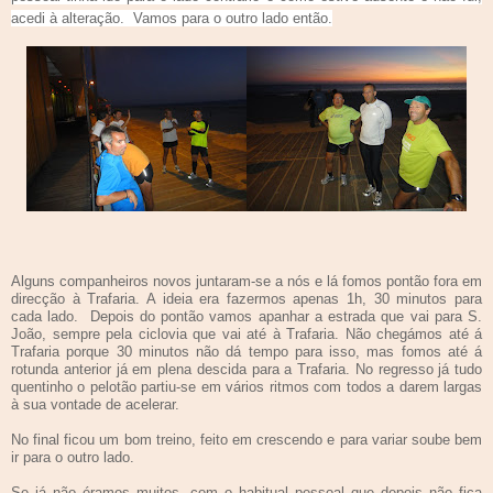
acedi à alteração. Vamos para o outro lado então.
Alguns companheiros novos juntaram-se a nós e lá fomos pontão fora em
direcção à Trafaria. A ideia era fazermos apenas 1h, 30 minutos para
cada lado. Depois do pontão vamos apanhar a estrada que vai para S.
João, sempre pela ciclovia que vai até à Trafaria. Não chegámos até á
Trafaria porque 30 minutos não dá tempo para isso, mas fomos até á
rotunda anterior já em plena descida para a Trafaria. No regresso já tudo
quentinho o pelotão partiu-se em vários ritmos com todos a darem largas
à sua vontade de acelerar.
No final ficou um bom treino, feito em crescendo e para variar soube bem
ir para o outro lado.
Se já não éramos muitos, com o habitual pessoal que depois não fica