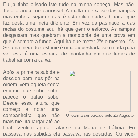
Eu já tinha alisado isto tudo na minha cabeça. Mas não.
Toca a andar no carrossel. A malta queixa-se das rampas
mas embora sejam duras, é esta dificuldade adicional que
faz desta uma meia diferente. Em vez da pasmaceira das
rectas do costume aqui há que gerir o esforço. As rampas
desgastam mas quebram a monotonia de uma prova em
que é sempre a fundo. Aqui há que meter 2ªs e mesmo 1ªs.
Se uma meia do costume é uma autoestrada sem nada para
ver, esta é uma estrada de montanha em que temos de
trabalhar com a caixa.
Após a primeira subida e
descida para nos pôr na
ordem, vem aquela cobra
enorme que sobe sobe,
parece o balão sobe.
Desde essa altura que
começo a notar uma
companheira que não
O team a ser puxado pelo Zé Augusto
mais me iria largar até ao
final. Verifico agora tratar-se da Maria de Fátima. Eu
passava nas subidas ela passava nas descidas. Ou vice-