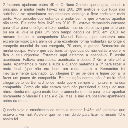
2 factores ajudaram estes 4Km. O Nuno Gomes que seguia, desde o
princípio, à minha frente talvez uns 100, 200 metros e que fugia nas
subidas e se aproximava nas descidas começa a ficar cada vez mais
perto. Aqui percebo que estamos a andar bem e que o vamos apanhar
não tarda. Ele tinha feito 1h45 em 2010. Eu estava demasiado cansado
para olhar para o relógio e fazer contas mas ou ele estava pior este ano
ou era eu que ia para um bom tempo depois de 1h50 em 2010. Ao
mesmo tempo o companheiro Manuel Faísca que conserva uma
excelente visão para além de uma excelente forma vislumbra ao longe o
campeão mundial da sua categoria, 70 anos, o grande Bernardino da
minha equipa. Refere que são bons amigos quando não estão a correr e
fixa o seu objectivo. Estamos aqui estamos a apanhá-lo. E assim
aconteceu. Faltava uma subida acentuada e depois 2 Km a rolar até à
meta. Apanhámos o Nuno a subir e quando metemos a 5ª para fazer a
recta final (que não era bem um recta claro) o Bernardino foi
inevitavelmente apanhado. Eu cheguei 1º ao pé dele e fiquei por ali a
fazer um pouco de companhia. Em situação normal não é muito fácil
chegar perto do Bernardino de modo que é sempre um prazer ir na sua
companhia. Como ele não estava bem não pressionei e segui ao meu
ritmo. Sentia-me agora muito bem e aumentei o ritmo para tentar apanhar
novamente o Manuel Faísca e o Zé. Mas já não era possível apanhá-los
antes da meta.
Quando vejo o cronómetro da meta a marcar 1h43m até pensava que
estava a ver mal. Acelerei que nem um doido para ficar no minuto 43 e
assim foi.