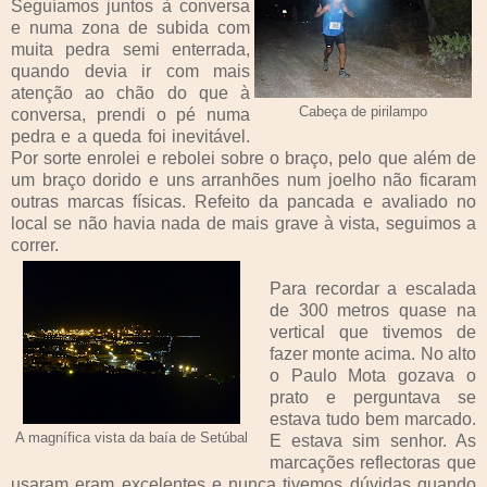
Seguíamos juntos à conversa
e numa zona de subida com
muita pedra semi enterrada,
quando devia ir com mais
atenção ao chão do que à
Cabeça de pirilampo
conversa, prendi o pé numa
pedra e a queda foi inevitável.
Por sorte enrolei e rebolei sobre o braço, pelo que além de
um braço dorido e uns arranhões num joelho não ficaram
outras marcas físicas. Refeito da pancada e avaliado no
local se não havia nada de mais grave à vista, seguimos a
correr.
Para recordar a escalada
de 300 metros quase na
vertical que tivemos de
fazer monte acima. No alto
o Paulo Mota gozava o
prato e perguntava se
estava tudo bem marcado.
A magnífica vista da baía de Setúbal
E estava sim senhor. As
marcações reflectoras que
usaram eram excelentes e nunca tivemos dúvidas quando