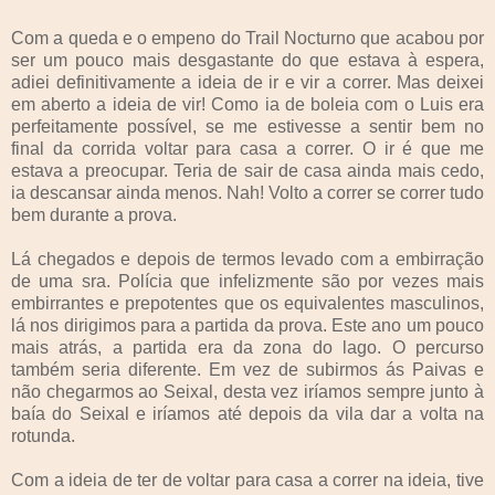
Com a queda e o empeno do Trail Nocturno que acabou por
ser um pouco mais desgastante do que estava à espera,
adiei definitivamente a ideia de ir e vir a correr. Mas deixei
em aberto a ideia de vir! Como ia de boleia com o Luis era
perfeitamente possível, se me estivesse a sentir bem no
final da corrida voltar para casa a correr. O ir é que me
estava a preocupar. Teria de sair de casa ainda mais cedo,
ia descansar ainda menos. Nah! Volto a correr se correr tudo
bem durante a prova.
Lá chegados e depois de termos levado com a embirração
de uma sra. Polícia que infelizmente são por vezes mais
embirrantes e prepotentes que os equivalentes masculinos,
lá nos dirigimos para a partida da prova. Este ano um pouco
mais atrás, a partida era da zona do lago. O percurso
também seria diferente. Em vez de subirmos ás Paivas e
não chegarmos ao Seixal, desta vez iríamos sempre junto à
baía do Seixal e iríamos até depois da vila dar a volta na
rotunda.
Com a ideia de ter de voltar para casa a correr na ideia, tive