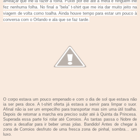
ameaçar que lhe ia fazer a folha. Puxei por ele até à meta e ninguém lhe
fez nenhuma folha. No final a “bela” t-shirt que me iria dar muito jeito na
viagem de volta como toalha. Ainda houve tempo para estar um pouco à
conversa com o Orlando e ala que se faz tarde.
O corpo estava um pouco empenado e com o dia de sol que estava não
ia ser pera doce. A t-shirt oferta já estava a servir para limpar o suor.
Afinal não ia ser um empecilho para transportar mas sim uma útil toalha.
Depois de retomar a marcha era preciso subir até à Quinta da Princesa.
Superada essa parte foi rolar até Corroios. Às tantas passa o Nobre de
carro a desafiar para ir beber umas jolas. Bandido! Antes de chegar à
zona de Corroios desfruto de uma fresca zona de pinhal, sombra… um
luxo.