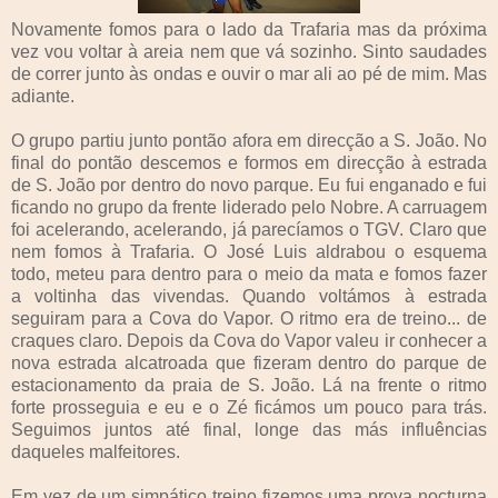
Novamente fomos para o lado da Trafaria mas da próxima
vez vou voltar à areia nem que vá sozinho. Sinto saudades
de correr junto às ondas e ouvir o mar ali ao pé de mim. Mas
adiante.
O grupo partiu junto pontão afora em direcção a S. João. No
final do pontão descemos e formos em direcção à estrada
de S. João por dentro do novo parque. Eu fui enganado e fui
ficando no grupo da frente liderado pelo Nobre. A carruagem
foi acelerando, acelerando, já parecíamos o TGV. Claro que
nem fomos à Trafaria. O José Luis aldrabou o esquema
todo, meteu para dentro para o meio da mata e fomos fazer
a voltinha das vivendas. Quando voltámos à estrada
seguiram para a Cova do Vapor. O ritmo era de treino... de
craques claro. Depois da Cova do Vapor valeu ir conhecer a
nova estrada alcatroada que fizeram dentro do parque de
estacionamento da praia de S. João. Lá na frente o ritmo
forte prosseguia e eu e o Zé ficámos um pouco para trás.
Seguimos juntos até final, longe das más influências
daqueles malfeitores.
Em vez de um simpático treino fizemos uma prova nocturna