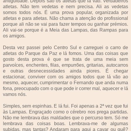
antiguidade. Depois são os atletas que lá vão. Verdadeiros
atletas. Não tem vedetas e nem precisa. Ali as vedetas
somos todos nós. É uma prova popular, organizada por
atletas e para atletas. Não chama a atenção do profissional
porque ali não se vai para fazer tempos ou ganhar prémios.
Ali vai-se porque é a Meia das Lampas, das Rampas para
os amigos.
Desta vez passei pelo Centro Sul e carreguei o carro de
atletas do Parque da Paz e lá fomos. Uma das coisas que
gosto desta prova é que se trata de uma meia sem
parvoíces, enchentes, filas, empurrões, gritarias, autocarros
e outras desnecessidades ainda piores. É chegar
estacionar, conviver com os amigos todos que lá vão ao
mesmo, aquecer, cumprimentar o Fernando que anda numa
fona, preocupado com o que pode ir correr mal, aquecer e lá
vamos nós.
Simples, sem espinhas. E lá fui. Foi apenas a 2ª vez que fui
às Lampas. Engraçado como o cérebro nos prega partidas.
Não me lembrava das maldades que o percurso tem. Só me
lembrava das coisas boas. Lembrava-me de algumas
subidas, mas tantas? Andaram para aqui a cavar ou quê?