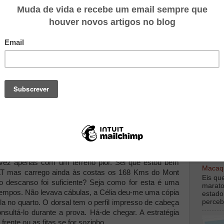
partida. Acabámos por chegar em cima da hora. Quase
anhola, ainda noite cerrada. Um simpático senhor da
adarias e ruelas medievais até à meta, contente por
 "Tienes tiempo, tranquilo" E tranquilos fomos à
da.
eada
lers
TOP M
nde
nos
nuo
m de
esta
digamo
o do
debaix
 um
alvez apenas com um terreno pior. Sei que estou bem
Macaqu
AT mas carrego ainda às costas os 168 Kms do Mont
Eis qu
 descanso foi suficiente? Seja como for esta é uma
marato
 tempos. Não levava cábulas, a Célia deu-me uma cópia
estado
perceb
a no quarto. O dorsal tem o perfil impresso de cabeça
nsultá-lo durante a prova. Há-de chegar. A estratégia
frente ou as fitas se for sozinho.