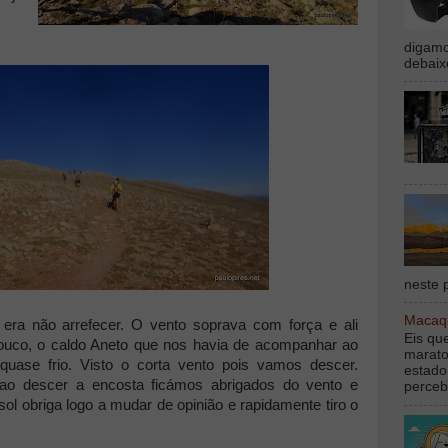
digamo
debaix
neste p
Macaqu
 era não arrefecer. O vento soprava com força e ali
Eis qu
uco, o caldo Aneto que nos havia de acompanhar ao
marato
quase frio. Visto o corta vento pois vamos descer.
estado
ao descer a encosta ficámos abrigados do vento e
perceb
ol obriga logo a mudar de opinião e rapidamente tiro o