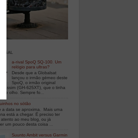
ENSAL
a-rival SpoQ SQ-100. Um
relógio para ultras?
Desde que a Globalsat
lançou o irmão gémeo deste
SpoQ, o irmão original
s assim (GH-625XT), que o tinha
o de olho. Sempre fo...
inhos no sótão
e a data se aproxima. Mais uma
na está a chegar. É preciso ter
 atento ao meu blog, ou já
er um pouco desta coisa ...
Suunto Ambit versus Garmin