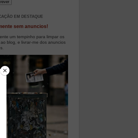
CAÇÃO EM DESTAQUE
mente sem anuncios!
ente um tempinho para limpar os
 ao blog, e livrar-me dos anuncios
os.