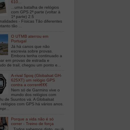
610...
...uma batalha de relógios
com GPS 2ª parte (voltar à
1ª parte) 2.5
nalidades - Físicas Tão diferentes
tanto tão ...
O UTMB aterrou em
Portugal
Já há canos que não
escrevia sobre provas.
Embora tenha continuado a
ipar em provas de estrada e
udo de trail, chegou um ponto e...
A-rival Spoq (Globalsat GH-
625XT) um relógio GPS
contra a corrent€€€
Nem só de Garmins vive o
mundo dos relógios com
u de Suuntos vá. A Globalsat
 relógios com GPS há vários anos.
mpr...
Porque a vida não é só
correr - Treino de força
Todos sabemos disto, ou já