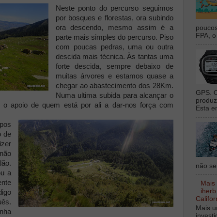
Neste ponto do percurso seguimos
por bosques e florestas, ora subindo
ora descendo, mesmo assim é a
poucos
FPA, o 
parte mais simples do percurso. Piso
com poucas pedras, uma ou outra
descida mais técnica. Às tantas uma
forte descida, sempre debaixo de
muitas árvores e estamos quase a
chegar ao abastecimento dos 28Km.
GPS. O
Numa ultima subida para alcançar o
produz
 o apoio de quem está por ali a dar-nos força com
Esta e
ipos
o de
izer
 não
ão.
não sei
ou a
ente
Mais
iherb
igo
Califor
uês.
Mais u
inha
invest