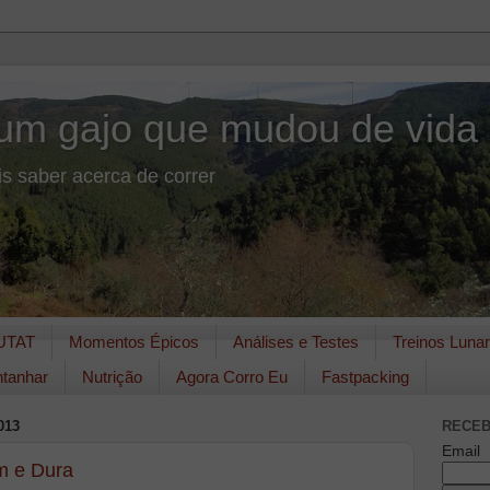
um gajo que mudou de vida
s saber acerca de correr
UTAT
Momentos Épicos
Análises e Testes
Treinos Luna
tanhar
Nutrição
Agora Corro Eu
Fastpacking
013
RECEB
Email
m e Dura