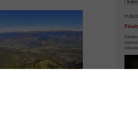
PUBLI
Final
Finalm
cantos
ridicul
o não anda". A estrada semi via rápida encaracolava e
úneis sucediam-se, "quantos já passámos? 4? quantos
 na saída de Berga a 20Km de Bagà e stressávamos
 são?" "esquece, ninguém tem horas, vamos chegar a
videncialmente. Afinal havia outra, e com muito menos