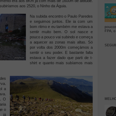
cimento era aos 8Km já com mais de 1600m de altitude.
subiríamos aos 2520, o Ninho da Águia.
Na subida encontro o Paulo Paredes
e seguimos juntos. Ele ia com um
bom ritmo e eu também me estava a
poucos
FPA, o 
sentir muito bem. O sol nasce e
pouco a pouco vai subindo e começa
a aquecer as zonas mais altas. Só
SEGUI
por volta dos 2000m começámos a
sentir o seu poder. E bastante falta
estava a fazer dado que parti de t-
shirt e quanto mais subíamos mais
ndes
va.
ol a
ava.
MELHO
a. O
aria
ge o
 já