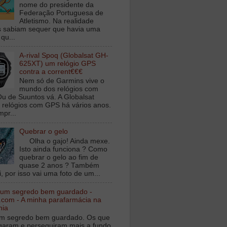
nome do presidente da
Federação Portuguesa de
Atletismo. Na realidade
 sabiam sequer que havia uma
qu...
A-rival Spoq (Globalsat GH-
625XT) um relógio GPS
contra a corrent€€€
Nem só de Garmins vive o
mundo dos relógios com
u de Suuntos vá. A Globalsat
 relógios com GPS há vários anos.
mpr...
Quebrar o gelo
Olha o gajo! Ainda mexe.
Isto ainda funciona ? Como
quebrar o gelo ao fim de
quase 2 anos ? Também
, por isso vai uma foto de um...
 um segredo bem guardado -
.com - A minha parafarmácia na
nia
m segredo bem guardado. Os que
igaram e perseguiram mais a fundo