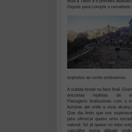
está a 786m e o primeiro abaste
Depois para compôr o ramalhete 
expostos ao vento estávamos.
A subida brutal na fase final. Gra
encostas repletas de er
Paisagens lindíssimas com o s
iluminar até onde a vista alcanç
Que dia lindo que nos esperav
piso oferecia quase uma escad
natural. Só já quase no topo sur
cascalho numa altitude onde