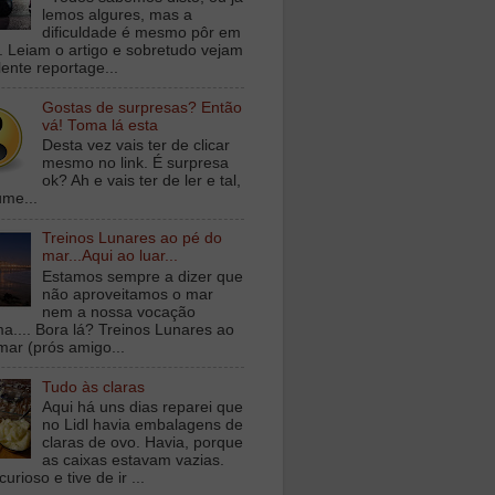
lemos algures, mas a
dificuldade é mesmo pôr em
a. Leiam o artigo e sobretudo vejam
lente reportage...
Gostas de surpresas? Então
vá! Toma lá esta
Desta vez vais ter de clicar
mesmo no link. É surpresa
ok? Ah e vais ter de ler e tal,
ume...
Treinos Lunares ao pé do
mar...Aqui ao luar...
Estamos sempre a dizer que
não aproveitamos o mar
nem a nossa vocação
ma.... Bora lá? Treinos Lunares ao
mar (prós amigo...
Tudo às claras
Aqui há uns dias reparei que
no Lidl havia embalagens de
claras de ovo. Havia, porque
as caixas estavam vazias.
curioso e tive de ir ...