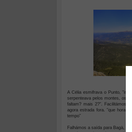
A Célia esmifrava o Punto, "ist
serpenteava pelos montes, os t
faltam? mais 2?". Facilitámos
agora estrada fora. "que horas
tempo"
Falhámos a saída para Bagà, pro