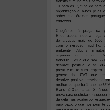
transito e muito mais perto da 
10 para as 7, fruto da hora esp
organização guia-nos pelas esc
saber que éramos portugueses.
conversa.
Chegámos à praça da parti
Encurralados naquela praça rod
de arcadas mais de 1000 trai
com o nervoso miudinho. Gra
ambiente. Alguns minutos 
separam da partida. Conti
tranquilo. Sei o que são 6500
desnível positivo, e sei que 
prova é muito dura. Espero alg
género do UTAT que tem
desnível positivo semelhante, t
melhor do que há 1 ano, no UT
Blanc há 3 semanas. Será que o
prova para desfrutar e esquecer
da dela mas acabei por esquecê-l
para baixo o que nos permite co
passa apenas por seguir o tipo da 