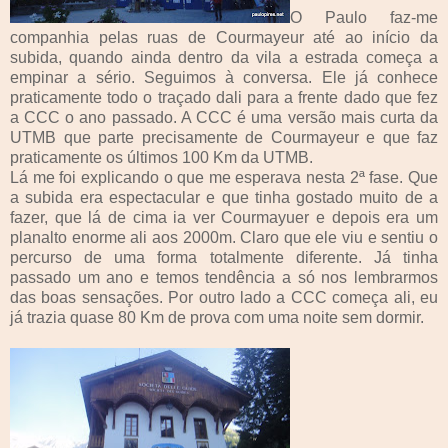
O Paulo faz-me
companhia pelas ruas de Courmayeur até ao início da
subida, quando ainda dentro da vila a estrada começa a
empinar a sério. Seguimos à conversa. Ele já conhece
praticamente todo o traçado dali para a frente dado que fez
a CCC o ano passado. A CCC é uma versão mais curta da
UTMB que parte precisamente de Courmayeur e que faz
praticamente os últimos 100 Km da UTMB.
Lá me foi explicando o que me esperava nesta 2ª fase. Que
a subida era espectacular e que tinha gostado muito de a
fazer, que lá de cima ia ver Courmayuer e depois era um
planalto enorme ali aos 2000m. Claro que ele viu e sentiu o
percurso de uma forma totalmente diferente. Já tinha
passado um ano e temos tendência a só nos lembrarmos
das boas sensações. Por outro lado a CCC começa ali, eu
já trazia quase 80 Km de prova com uma noite sem dormir.