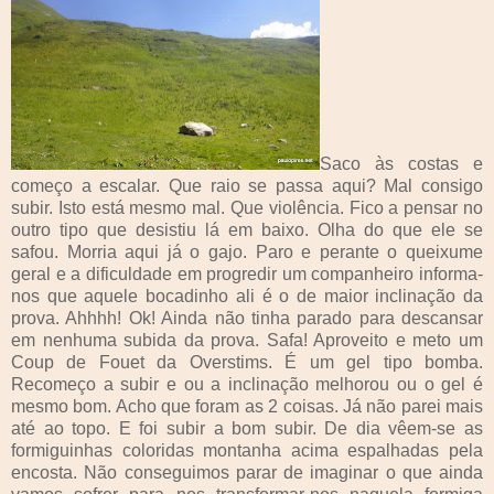
Saco às costas e
começo a escalar. Que raio se passa aqui? Mal consigo
subir. Isto está mesmo mal. Que violência. Fico a pensar no
outro tipo que desistiu lá em baixo. Olha do que ele se
safou. Morria aqui já o gajo. Paro e perante o queixume
geral e a dificuldade em progredir um companheiro informa-
nos que aquele bocadinho ali é o de maior inclinação da
prova. Ahhhh! Ok! Ainda não tinha parado para descansar
em nenhuma subida da prova. Safa! Aproveito e meto um
Coup de Fouet da Overstims. É um gel tipo bomba.
Recomeço a subir e ou a inclinação melhorou ou o gel é
mesmo bom. Acho que foram as 2 coisas. Já não parei mais
até ao topo. E foi subir a bom subir. De dia vêem-se as
formiguinhas coloridas montanha acima espalhadas pela
encosta. Não conseguimos parar de imaginar o que ainda