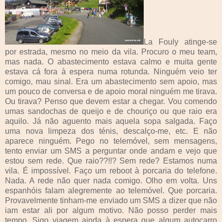
La Fouly atinge-se
por estrada, mesmo no meio da vila. Procuro o meu team,
mas nada. O abastecimento estava calmo e muita gente
estava cá fora à espera numa rotunda. Ninguém veio ter
comigo, mau sinal. Era um abastecimento sem apoio, mas
um pouco de conversa e de apoio moral ninguém me tirava.
Ou tirava? Penso que devem estar a chegar. Vou comendo
umas sandochas de queijo e de chouriço ou que raio era
aquilo. Já não aguento mais aquela sopa salgada. Faço
uma nova limpeza dos ténis, descalço-me, etc. E não
aparece ninguém. Pego no telemóvel, sem mensagens,
tento enviar um SMS a perguntar onde andam e vejo que
estou sem rede. Que raio??!!? Sem rede? Estamos numa
vila. É impossível. Faço um reboot à porcaria do telefone.
Nada. A rede não quer nada comigo. Olho em volta. Uns
espanhóis falam alegremente ao telemóvel. Que porcaria.
Provavelmente tinham-me enviado um SMS a dizer que não
iam estar ali por algum motivo. Não posso perder mais
tempo. Sigo viagem ainda à espera que algum autocarro