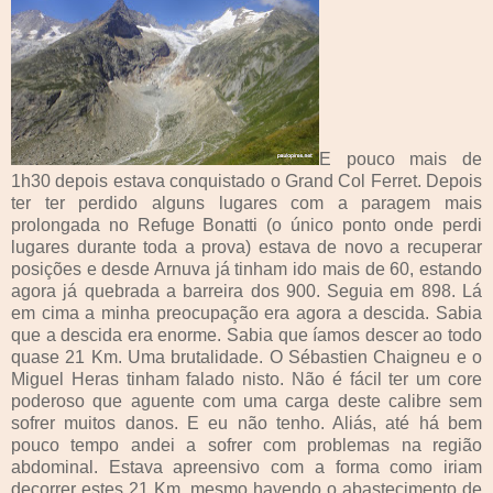
E pouco mais de
1h30 depois estava conquistado o Grand Col Ferret. Depois
ter ter perdido alguns lugares com a paragem mais
prolongada no Refuge Bonatti (o único ponto onde perdi
lugares durante toda a prova) estava de novo a recuperar
posições e desde Arnuva já tinham ido mais de 60, estando
agora já quebrada a barreira dos 900. Seguia em 898. Lá
em cima a minha preocupação era agora a descida. Sabia
que a descida era enorme. Sabia que íamos descer ao todo
quase 21 Km. Uma brutalidade. O Sébastien Chaigneu e o
Miguel Heras tinham falado nisto. Não é fácil ter um core
poderoso que aguente com uma carga deste calibre sem
sofrer muitos danos. E eu não tenho. Aliás, até há bem
pouco tempo andei a sofrer com problemas na região
abdominal. Estava apreensivo com a forma como iriam
decorrer estes 21 Km, mesmo havendo o abastecimento de