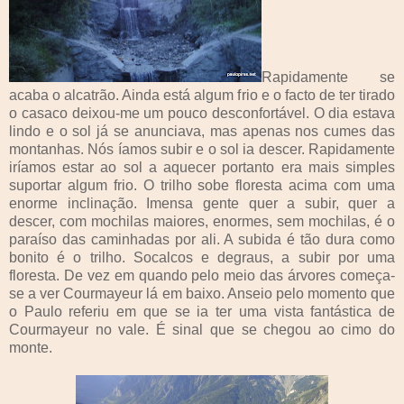
Rapidamente se
acaba o alcatrão. Ainda está algum frio e o facto de ter tirado
o casaco deixou-me um pouco desconfortável. O dia estava
lindo e o sol já se anunciava, mas apenas nos cumes das
montanhas. Nós íamos subir e o sol ia descer. Rapidamente
iríamos estar ao sol a aquecer portanto era mais simples
suportar algum frio. O trilho sobe floresta acima com uma
enorme inclinação. Imensa gente quer a subir, quer a
descer, com mochilas maiores, enormes, sem mochilas, é o
paraíso das caminhadas por ali. A subida é tão dura como
bonito é o trilho. Socalcos e degraus, a subir por uma
floresta. De vez em quando pelo meio das árvores começa-
se a ver Courmayeur lá em baixo. Anseio pelo momento que
o Paulo referiu em que se ia ter uma vista fantástica de
Courmayeur no vale. É sinal que se chegou ao cimo do
monte.