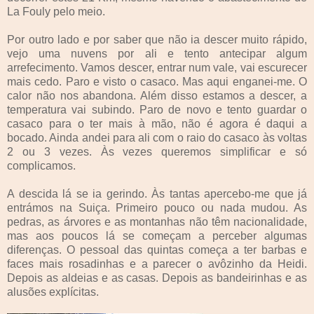
La Fouly pelo meio.
Por outro lado e por saber que não ia descer muito rápido,
vejo uma nuvens por ali e tento antecipar algum
arrefecimento. Vamos descer, entrar num vale, vai escurecer
mais cedo. Paro e visto o casaco. Mas aqui enganei-me. O
calor não nos abandona. Além disso estamos a descer, a
temperatura vai subindo. Paro de novo e tento guardar o
casaco para o ter mais à mão, não é agora é daqui a
bocado. Ainda andei para ali com o raio do casaco às voltas
2 ou 3 vezes. Às vezes queremos simplificar e só
complicamos.
A descida lá se ia gerindo. Às tantas apercebo-me que já
entrámos na Suiça. Primeiro pouco ou nada mudou. As
pedras, as árvores e as montanhas não têm nacionalidade,
mas aos poucos lá se começam a perceber algumas
diferenças. O pessoal das quintas começa a ter barbas e
faces mais rosadinhas e a parecer o avôzinho da Heidi.
Depois as aldeias e as casas. Depois as bandeirinhas e as
alusões explícitas.