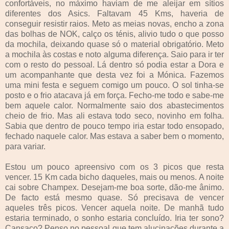
confortáveis, no máximo haviam de me aleijar em sítios
diferentes dos Asics. Faltavam 45 Kms, haveria de
conseguir resistir raios. Meto as meias novas, encho a zona
das bolhas de NOK, calço os ténis, alivio tudo o que posso
da mochila, deixando quase só o material obrigatório. Meto
a mochila às costas e noto alguma diferença. Saio para ir ter
com o resto do pessoal. Lá dentro só podia estar a Dora e
um acompanhante que desta vez foi a Mónica. Fazemos
uma mini festa e seguem comigo um pouco. O sol tinha-se
posto e o frio atacava já em força. Fecho-me todo e sabe-me
bem aquele calor. Normalmente saio dos abastecimentos
cheio de frio. Mas ali estava todo seco, novinho em folha.
Sabia que dentro de pouco tempo iria estar todo ensopado,
fechado naquele calor. Mas estava a saber bem o momento,
para variar.
Estou um pouco apreensivo com os 3 picos que resta
vencer. 15 Km cada bicho daqueles, mais ou menos. A noite
cai sobre Champex. Desejam-me boa sorte, dão-me ânimo.
De facto está mesmo quase. Só precisava de vencer
aqueles três picos. Vencer aquela noite. De manhã tudo
estaria terminado, o sonho estaria concluído. Iria ter sono?
Cansaço? Penso no pessoal que tem alucinações durante a