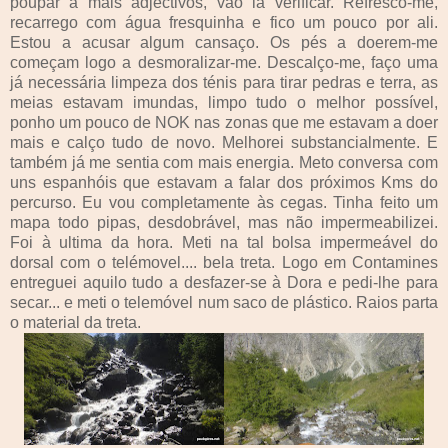
poupar a mais adjectivos, vão lá verificar. Refresco-me,
recarrego com água fresquinha e fico um pouco por ali.
Estou a acusar algum cansaço. Os pés a doerem-me
começam logo a desmoralizar-me. Descalço-me, faço uma
já necessária limpeza dos ténis para tirar pedras e terra, as
meias estavam imundas, limpo tudo o melhor possível,
ponho um pouco de NOK nas zonas que me estavam a doer
mais e calço tudo de novo. Melhorei substancialmente. E
também já me sentia com mais energia. Meto conversa com
uns espanhóis que estavam a falar dos próximos Kms do
percurso. Eu vou completamente às cegas. Tinha feito um
mapa todo pipas, desdobrável, mas não impermeabilizei.
Foi à ultima da hora. Meti na tal bolsa impermeável do
dorsal com o telémovel.... bela treta. Logo em Contamines
entreguei aquilo tudo a desfazer-se à Dora e pedi-lhe para
secar... e meti o telemóvel num saco de plástico. Raios parta
o material da treta.