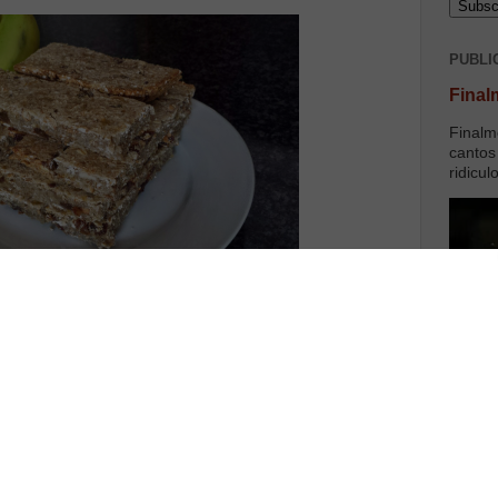
PUBLI
Final
Finalm
cantos
ridicul
ter as mãos na aveia.
a receita do surpreendente blog
Master Musculos
foi
s super simples de fazer em casa e que ficam quase de
são excelentes e melhor que tudo são 100% naturais.
ginação e adicionar mais alguns componentes que
uco de mel, etc.