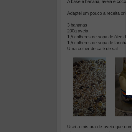
A base é banana, aveia e coco.
Adaptei um pouco a receita origi
3 bananas
200g aveia
1,5 colheres de sopa de óleo de 
1,5 colheres de sopa de farinha d
Uma colher de café de sal
Usei a mistura de aveia que c