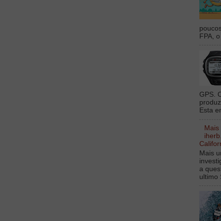
poucos
FPA, o 
GPS. O
produz
Esta e
Mais
iherb
Califor
Mais u
invest
a ques
ultimo 