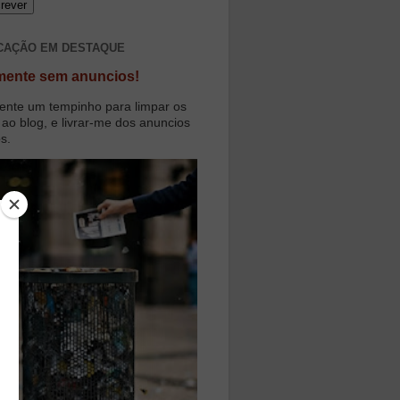
CAÇÃO EM DESTAQUE
mente sem anuncios!
ente um tempinho para limpar os
 ao blog, e livrar-me dos anuncios
os.