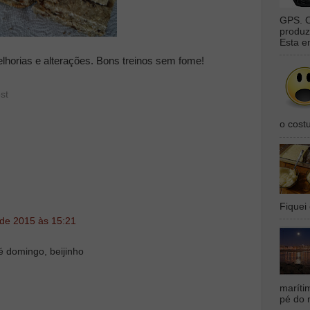
GPS. O
produz
Esta e
horias e alterações. Bons treinos sem fome!
st
o cost
Fiquei 
 de 2015 às 15:21
é domingo, beijinho
maríti
pé do 