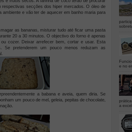
 e frutos secos. A farinha de côco terão de procurar
ou respectivas secções dos hiper mercados. O óleo de
a ambiente e vão ter de aquecer em banho maria para
partic
sobret
smagar as bananas, misturar tudo até ficar uma pasta
urante 20 a 30 minutos. O objectivo do forno é apenas
ou cozer. Deixar arrefecer bem, cortar e usar. Esta
as. Se pretenderem um pouco menos reduzam as
l.
Funcio
e no en
preendentemente a babana e aveia, quem diria. Se
onham um pouco de mel, geleia, pepitas de chocolate,
prátic
inação.
a exce