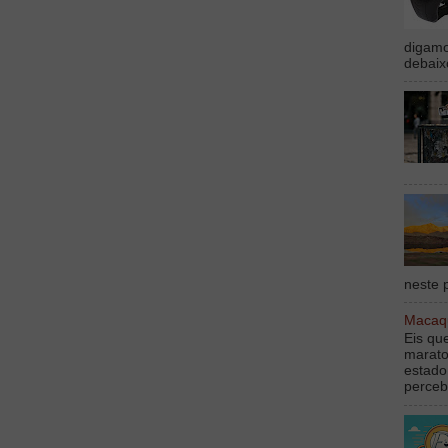
digamo
debaix
neste p
Macaqu
Eis qu
marato
estado
perceb