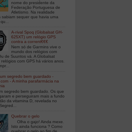
nome do presidente da
Federação Portuguesa de
Atletismo. Na realidade
 sabiam sequer que havia uma
qu...
A-rival Spoq (Globalsat GH-
625XT) um relógio GPS
contra a corrent€€€
Nem só de Garmins vive o
mundo dos relógios com
u de Suuntos vá. A Globalsat
 relógios com GPS há vários anos.
mpr...
 um segredo bem guardado -
.com - A minha parafarmácia na
nia
m segredo bem guardado. Os que
igaram e perseguiram mais a fundo
tão da vitamina D, revelada no
Segred...
Quebrar o gelo
Olha o gajo! Ainda mexe.
Isto ainda funciona ? Como
quebrar o gelo ao fim de