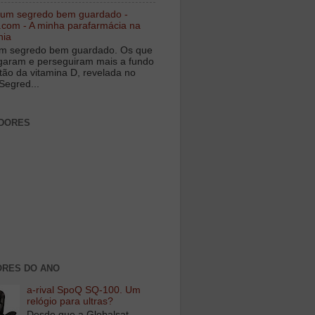
 um segredo bem guardado -
.com - A minha parafarmácia na
nia
m segredo bem guardado. Os que
igaram e perseguiram mais a fundo
tão da vitamina D, revelada no
Segred...
DORES
RES DO ANO
a-rival SpoQ SQ-100. Um
relógio para ultras?
Desde que a Globalsat