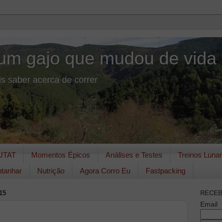
um gajo que mudou de vida
s saber acerca de correr
UTAT
Momentos Épicos
Análises e Testes
Treinos Luna
tanhar
Nutrição
Agora Corro Eu
Fastpacking
15
RECEB
Email