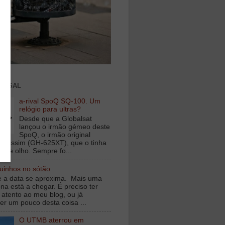
ENSAL
a-rival SpoQ SQ-100. Um
relógio para ultras?
Desde que a Globalsat
lançou o irmão gémeo deste
SpoQ, o irmão original
s assim (GH-625XT), que o tinha
o de olho. Sempre fo...
inhos no sótão
e a data se aproxima. Mais uma
na está a chegar. É preciso ter
 atento ao meu blog, ou já
er um pouco desta coisa ...
O UTMB aterrou em