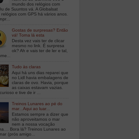
mundo dos relógios com
u de Suuntos vá. A Globalsat
 relógios com GPS há vários anos.
mpr...
Gostas de surpresas? Então
vá! Toma lá esta
Desta vez vais ter de clicar
mesmo no link. É surpresa
ok? Ah e vais ter de ler e tal,
ume...
Tudo às claras
Aqui há uns dias reparei que
no Lidl havia embalagens de
claras de ovo. Havia, porque
as caixas estavam vazias.
curioso e tive de ir ...
Treinos Lunares ao pé do
mar...Aqui ao luar...
Estamos sempre a dizer que
não aproveitamos o mar
nem a nossa vocação
ma.... Bora lá? Treinos Lunares ao
mar (prós amigo...