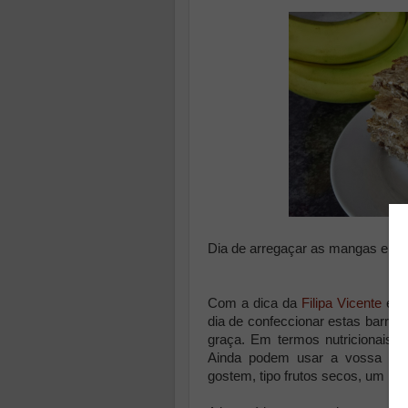
Dia de arregaçar as mangas e me
Com a dica da
Filipa Vicente
e um
dia de confeccionar estas barra
graça. Em termos nutricionais 
Ainda podem usar a vossa ima
gostem, tipo frutos secos, um po