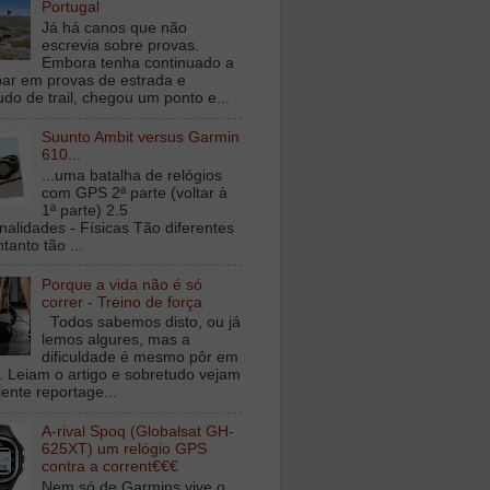
Portugal
Já há canos que não
escrevia sobre provas.
Embora tenha continuado a
ipar em provas de estrada e
udo de trail, chegou um ponto e...
Suunto Ambit versus Garmin
610...
...uma batalha de relógios
com GPS 2ª parte (voltar à
1ª parte) 2.5
nalidades - Físicas Tão diferentes
tanto tão ...
Porque a vida não é só
correr - Treino de força
Todos sabemos disto, ou já
lemos algures, mas a
dificuldade é mesmo pôr em
a. Leiam o artigo e sobretudo vejam
lente reportage...
A-rival Spoq (Globalsat GH-
625XT) um relógio GPS
contra a corrent€€€
Nem só de Garmins vive o