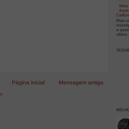
Mais
iherb
Califor
Mais u
invest
a ques
ultimo 
SEGUI
Página inicial
Mensagem antiga
m)
MELHO