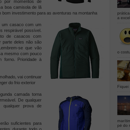
ndo por momentos de
a boa camisola de lã
m bom investimento para as aventuras na montanha
prátic
a exce
r um casaco com um
s respirável possível.
nto de casacos com
r parte deles não são
. Lembrem-se que vão
o cost
coisa mesmo com pouco
 forno. Prioridade à
molhado, vai continuar
ger do frio exterior
Fiquei 
 segunda camada torna
rmeável. De qualquer
m qualquer prova de
maríti
rão suficientes para
pé do 
uentes durante todo o