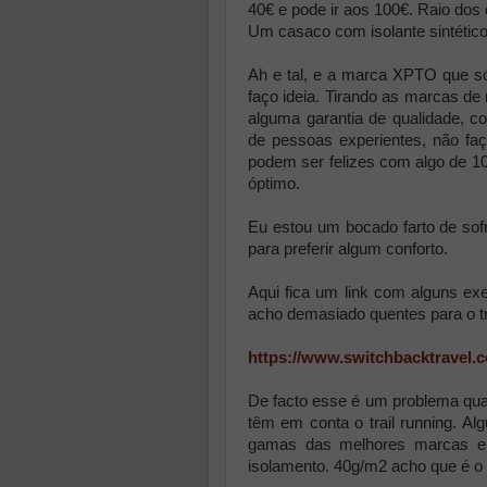
40€ e pode ir aos 100€. Raio dos c
Um casaco com isolante sintétic
Ah e tal, e a marca XPTO que s
faço ideia. Tirando as marcas d
alguma garantia de qualidade, c
de pessoas experientes, não faç
podem ser felizes com algo de 1
óptimo.
Eu estou um bocado farto de so
para preferir algum conforto.
Aqui fica um link com alguns e
acho demasiado quentes para o tr
https://www.switchbacktravel.c
De facto esse é um problema qu
têm em conta o trail running. A
gamas das melhores marcas e
isolamento. 40g/m2 acho que é o