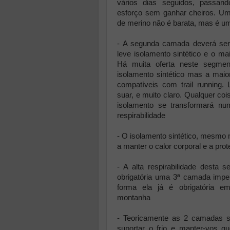
vários dias seguidos, passa
esforço sem ganhar cheiros. Um
de merino não é barata, mas é u
-
A segunda camada deverá se
leve isolamento sintético e o mai
Há muita oferta neste segme
isolamento sintético mas a maio
compatíveis com trail running
suar, e muito claro. Qualquer 
isolamento se transformará num
respirabilidade
- O isolamento sintético, mesmo 
a manter o calor corporal e a prote
- A alta respirabilidade desta
obrigatória uma 3ª camada impe
forma ela já é obrigatória e
montanha
- Teoricamente as 2 camadas se
suportar o frio e manter-vos q