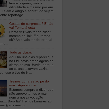
lemos algures, mas a
dificuldade é mesmo pôr em
a. Leiam o artigo e sobretudo vejam
lente reportage...
Gostas de surpresas? Então
vá! Toma lá esta
Desta vez vais ter de clicar
mesmo no link. É surpresa
ok? Ah e vais ter de ler e tal,
ume...
Tudo às claras
Aqui há uns dias reparei que
no Lidl havia embalagens de
claras de ovo. Havia, porque
as caixas estavam vazias.
curioso e tive de ir ...
Treinos Lunares ao pé do
mar...Aqui ao luar...
Estamos sempre a dizer que
não aproveitamos o mar
nem a nossa vocação
ma.... Bora lá? Treinos Lunares ao
mar (prós amigo...