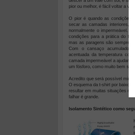
descer a um vale com sol, é sim
pior ou melhor, é fácil voltar a ve
O pior é quando as condições s
secar as camadas interiores, 
normalmente o impermeável. Frio
condições para a prática do trai
mas as paragens são sempre um
Com o cansaço acumulado qu
acentuada da temperatura corp
camada impermeável a ajudar à fes
um fósforo, como muito bem sabe
Acredito que será possível mini
O esquema da t-shirt por baixo,
resultar em muitas situações mas
falhar é grande.
Isolamento Sintético como se