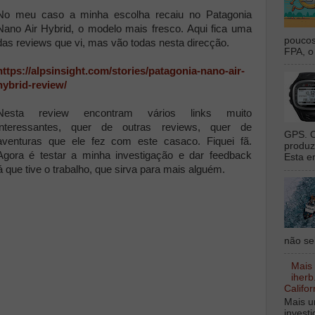
No meu caso a minha escolha recaiu no Patagonia
Nano Air Hybrid, o modelo mais fresco. Aqui fica uma
poucos
das reviews que vi, mas vão todas nesta direcção.
FPA, o 
https://alpsinsight.com/stories/patagonia-nano-air-
hybrid-review/
Nesta review encontram vários links muito
interessantes, quer de outras reviews, quer de
GPS. O
aventuras que ele fez com este casaco. Fiquei fã.
produz
Agora é testar a minha investigação e dar feedback
Esta e
á que tive o trabalho, que sirva para mais alguém.
não sei
Mais
iherb
Califor
Mais u
invest