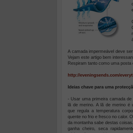
A camada impermeável deve ser e
Vejam este artigo bem interessa
Respiram tanto como uma posta d
http://eveningsends.com/every
Ideias chave para uma protecç
- Usar uma primeira camada de 
lã de merino. A lã de merino é 
que regula a temperatura corp
quente no frio e fresco no calor. 
da montanha sabe destas coisas. 
ganha cheiro, seca rapidamen