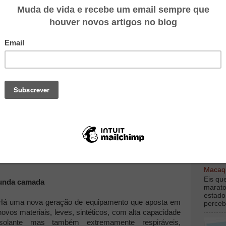
ples irmos gerindo as camadas. A roupa vai secando e,
stir o que já se despiu devido à subida da temperatura.
ão muito agrestes e não vamos ter possibilidade de
e nem sequer pensamos em retirar a ultima camada,
, chuva contínua, vento forte, estão entre as piores
l. Enquanto produzimos calor a coisa ainda se tolera,
 quebra cabeças, principalmente em provas longas.
alquer paragem leva rapidamente a uma quebra
TOP M
oral. A roupa completamente ensopada por baixo da
ta e a ampliar o frio. Daí ao princípio de hipotermia é
 quem já sofreu um golpe de frio em provas.
mizar o problema se apostarmos no equipamento certo.
 mais uma de mangas compridas e o impermeável, pode
digamo
debaix
 naquelas alturas mais importantes a probabilidade de
Macaqu
Eis qu
gunda camada
marato
estado
Há uma nova geração de equipamento que aposta em
perceb
novos materiais, leves, sintéticos, com alta capacidade
isolante mas também extremamente respiráveis,