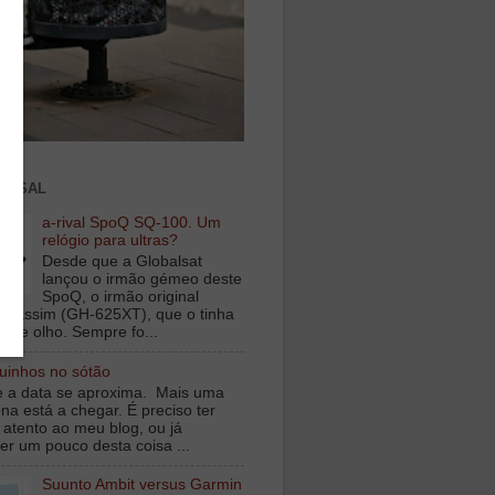
ENSAL
a-rival SpoQ SQ-100. Um
relógio para ultras?
Desde que a Globalsat
lançou o irmão gémeo deste
SpoQ, o irmão original
s assim (GH-625XT), que o tinha
o de olho. Sempre fo...
inhos no sótão
e a data se aproxima. Mais uma
na está a chegar. É preciso ter
 atento ao meu blog, ou já
er um pouco desta coisa ...
Suunto Ambit versus Garmin