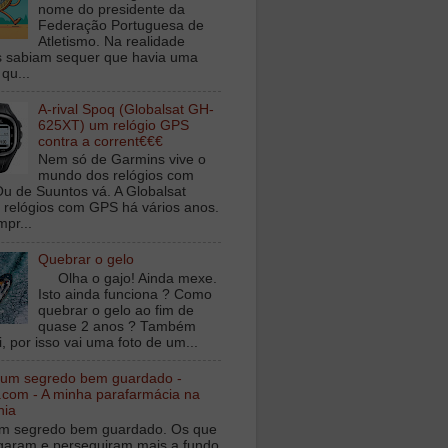
nome do presidente da
Federação Portuguesa de
Atletismo. Na realidade
 sabiam sequer que havia uma
qu...
A-rival Spoq (Globalsat GH-
625XT) um relógio GPS
contra a corrent€€€
Nem só de Garmins vive o
mundo dos relógios com
u de Suuntos vá. A Globalsat
 relógios com GPS há vários anos.
mpr...
Quebrar o gelo
Olha o gajo! Ainda mexe.
Isto ainda funciona ? Como
quebrar o gelo ao fim de
quase 2 anos ? Também
, por isso vai uma foto de um...
 um segredo bem guardado -
.com - A minha parafarmácia na
nia
m segredo bem guardado. Os que
igaram e perseguiram mais a fundo