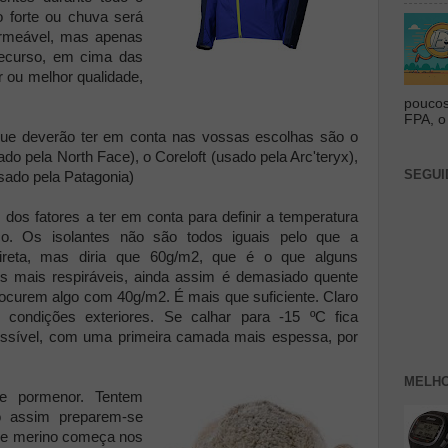
 forte ou chuva será
ermeável, mas apenas
ecurso, em cima das
or ou melhor qualidade,
poucos
FPA, o 
 que deverão ter em conta nas vossas escolhas são o
ado pela North Face), o Coreloft (usado pela Arc'teryx),
SEGUI
usado pela Patagonia)
 dos fatores a ter em conta para definir a temperatura
co. Os isolantes não são todos iguais pelo que a
reta, mas diria que 60g/m2, que é o que alguns
os mais respiráveis, ainda assim é demasiado quente
procurem algo com 40g/m2. É mais que suficiente. Claro
condições exteriores. Se calhar para -15 ºC fica
ssível, com uma primeira camada mais espessa, por
MELHO
 pormenor. Tentem
 assim preparem-se
 de merino começa nos