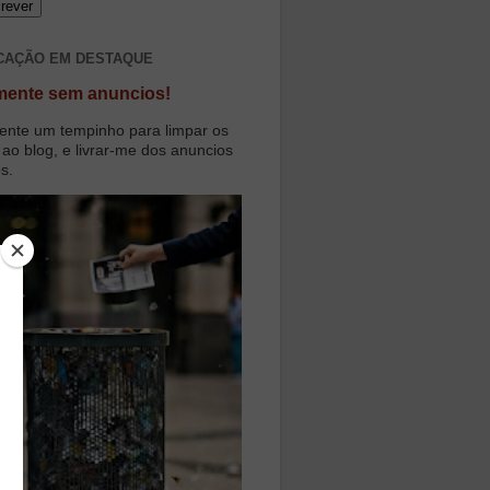
CAÇÃO EM DESTAQUE
mente sem anuncios!
ente um tempinho para limpar os
 ao blog, e livrar-me dos anuncios
os.