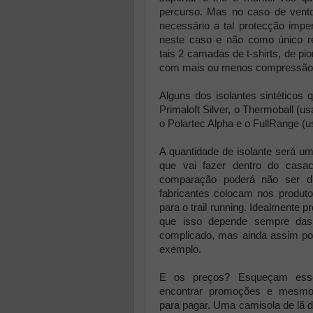
percurso. Mas no caso de vento
necessário a tal protecção imp
neste caso e não como único r
tais 2 camadas de t-shirts, de pi
com mais ou menos compressão
Alguns dos isolantes sintéticos
Primaloft Silver, o Thermoball (us
o Polartec Alpha e o FullRange (
A quantidade de isolante será um
que vai fazer dentro do casa
comparação poderá não ser di
fabricantes colocam nos produt
para o trail running. Idealmente 
que isso depende sempre das 
complicado, mas ainda assim po
exemplo.
E os preços? Esqueçam esse
encontrar promoções e mesmo
para pagar. Uma camisola de lã