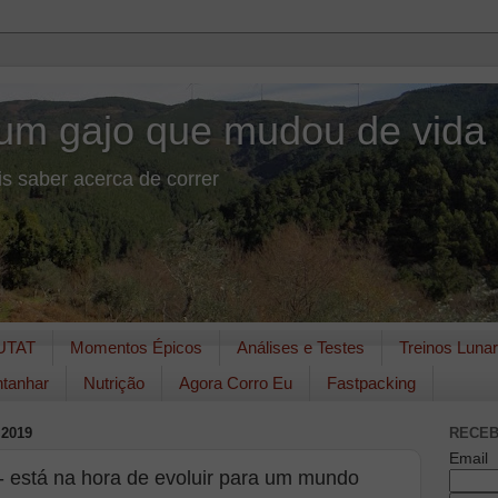
um gajo que mudou de vida
s saber acerca de correr
UTAT
Momentos Épicos
Análises e Testes
Treinos Luna
tanhar
Nutrição
Agora Corro Eu
Fastpacking
 2019
RECEB
Email
- está na hora de evoluir para um mundo