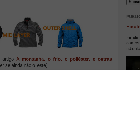
PUBLI
Final
Finalm
cantos
ridicul
o artigo
A montanha, o frio, o poliéster, e outras
ler se ainda não o leste).
no artigo anterior, está na hora de revelar algumas
lidar com o frio, em provas ou mesmo treinos mais
centam-se ou retiram-se consoante a necessidade,
o às condições exteriores.
, a coisa funciona bem. Quando se alterna entre uma
o sol, e o cume de uma montanha com vento frio já com
idas e um corta-vento/impermeável, para voltar a