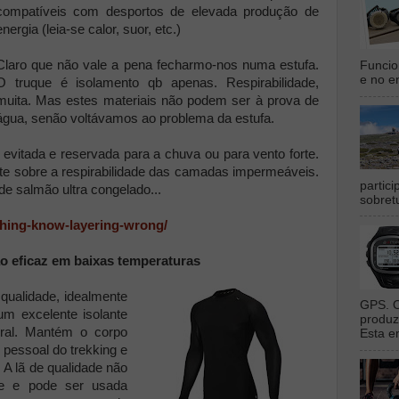
compatíveis com desportos de elevada produção de
energia (leia-se calor, suor, etc.)
Claro que não vale a pena fecharmo-nos numa estufa.
Funcio
e no en
O truque é isolamento qb apenas. Respirabilidade,
muita. Mas estes materiais não podem ser à prova de
água, senão voltávamos ao problema da estufa.
vitada e reservada para a chuva ou para vento forte.
nte sobre a respirabilidade das camadas impermeáveis.
partic
e salmão ultra congelado...
sobret
thing-know-layering-wrong/
ão eficaz em baixas temperaturas
qualidade, idealmente
GPS. O
um excelente isolante
produz
oral. Mantém o corpo
Esta e
O pessoal do trekking e
A lã de qualidade não
te e pode ser usada