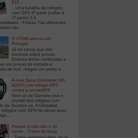
610...
...uma batalha de relógios
com GPS 2ª parte (voltar à
1ª parte) 2.5
nalidades - Físicas Tão diferentes
tanto tão ...
O UTMB aterrou em
Portugal
Já há canos que não
escrevia sobre provas.
Embora tenha continuado a
ipar em provas de estrada e
udo de trail, chegou um ponto e...
A-rival Spoq (Globalsat GH-
625XT) um relógio GPS
contra a corrent€€€
Nem só de Garmins vive o
mundo dos relógios com
u de Suuntos vá. A Globalsat
 relógios com GPS há vários anos.
mpr...
Porque a vida não é só
correr - Treino de força
Todos sabemos disto, ou já