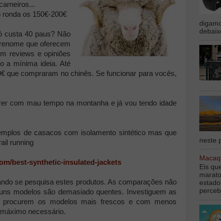
arneiros...
o ronda os 150€-200€
digamo
debaix
ó custa 40 paus? Não
e renome que oferecem
om reviews e opiniões
o a mínima ideia. Até
0€ que compraram no chinês. Se funcionar para vocês,
frer com mau tempo na montanha e já vou tendo idade
xemplos de casacos com isolamento sintético mas que
neste p
ail running
Macaqu
om/best-synthetic-insulated-jackets
Eis qu
marato
ando se pesquisa estes produtos. As comparações não
estado
perceb
lguns modelos são demasiado quentes. Investiguem as
 procurem os modelos mais frescos e com menos
 máximo necessário.