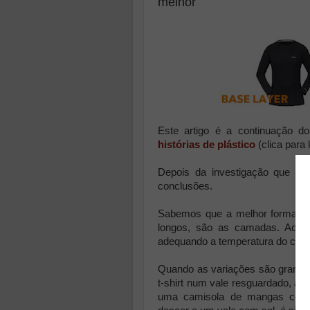
melhor
Este artigo é a continuação d
histórias de plástico
(clica para 
Depois da investigação que fiz 
conclusões.
Sabemos que a melhor forma de 
longos, são as camadas. Acres
adequando a temperatura do corp
Quando as variações são grandes
t-shirt num vale resguardado, a
uma camisola de mangas compr