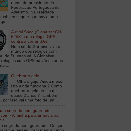
nome do presidente da
Federação Portuguesa de
Atletismo. Na realidade
 sabiam sequer que havia uma
qu...
A-rival Spoq (Globalsat GH-
625XT) um relógio GPS
contra a corrent€€€
Nem só de Garmins vive o
mundo dos relógios com
u de Suuntos vá. A Globalsat
 relógios com GPS há vários anos.
mpr...
Quebrar o gelo
Olha o gajo! Ainda mexe.
Isto ainda funciona ? Como
quebrar o gelo ao fim de
quase 2 anos ? Também
, por isso vai uma foto de um...
 um segredo bem guardado -
.com - A minha parafarmácia na
nia
m segredo bem guardado. Os que
igaram e perseguiram mais a fundo