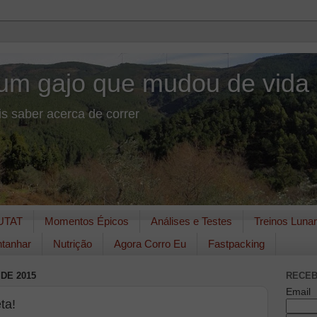
um gajo que mudou de vida
s saber acerca de correr
UTAT
Momentos Épicos
Análises e Testes
Treinos Luna
tanhar
Nutrição
Agora Corro Eu
Fastpacking
DE 2015
RECEB
Email
ta!