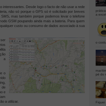
o interessantes. Desde logo o facto de não usar a rede
prátic
teria, não só porque o GPS só é solicitado por breves
a exce
da SMS, mas também porque podemos levar o telefone
modo GSM poupando ainda mais a bateria. Para quem
e qualquer custo ou consumo de dados associado à sua
ser
o cost
rios
lita
ação
r a
maríti
de o
pé do 
vido
ng,
 de
no e
tam
o a utilizar.
Fiquei 