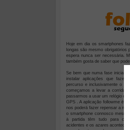
Hoje em dia os smartphones faz
longas são mesmo obrigatórios 
espera nunca ser necessária. M
também gosta de saber que pode 
Se bem que numa fase inicial da 
instalar aplicações que fazem
percurso e inclusivamente o par
começamos a levar a corrida m
passarmos a usar um relógio de 
GPS . A aplicação followme é u
nos poderá fazer repensar a ne
o smartphone connosco mesmo 
à partida têm tudo para cor
acidentes e os azares acontecem