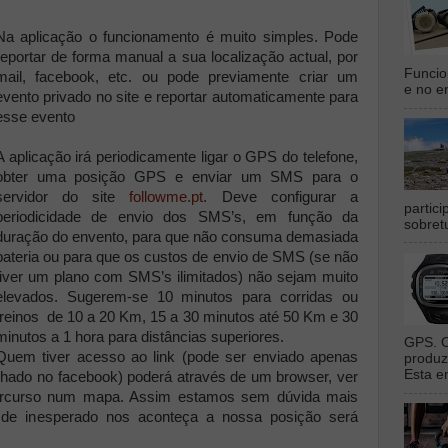
Na aplicação o funcionamento é muito simples. Pode
reportar de forma manual a sua localização actual, por
Funcio
mail, facebook, etc. ou pode previamente criar um
e no en
evento privado no site e reportar automaticamente para
esse evento
A aplicação irá periodicamente ligar o GPS do telefone,
obter uma posição GPS e enviar um SMS para o
servidor do site
followme.pt
. Deve configurar a
partic
periodicidade de envio dos SMS’s, em função da
sobret
duração do envento, para que não consuma demasiada
bateria ou para que os custos de envio de SMS (se não
tiver um plano com SMS’s ilimitados) não sejam muito
elevados. Sugerem-se 10 minutos para corridas ou
treinos de 10 a 20 Km, 15 a 30 minutos até 50 Km e 30
minutos a 1 hora para distâncias superiores.
GPS. O
Quem tiver acesso ao link (pode ser enviado apenas
produz
Esta e
lhado no facebook) poderá através de um browser, ver
percurso num mapa. Assim estamos sem dúvida mais
de inesperado nos aconteça a nossa posição será