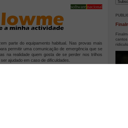
software
nacional
PUBLI
Final
Finalm
cantos
em parte do equipamento habitual. Nas provas mais
ridicul
para permitir uma comunicação de emergência que se
as na realidade quem gosta de se perder nos trilhos
ser ajudado em caso de dificuldades.
corrida seja habitual
 o registo do nosso
tilham online, quando
ais a sério é normal
pulso com receptor de
m poderoso aliado que
cessidade de levarmos
naquelas saídas que
rer bem. Porque os
 em qualquer altura e