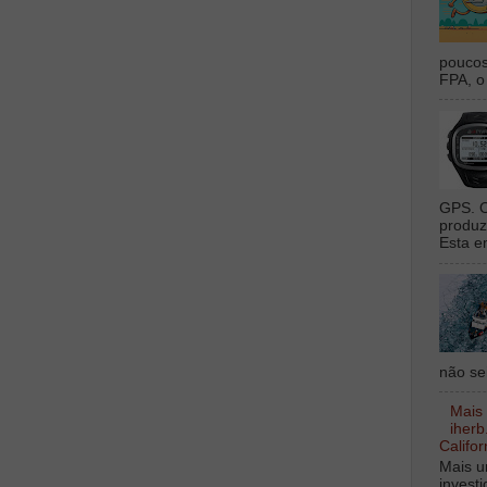
poucos
FPA, o 
GPS. O
produz
Esta e
não sei
Mais
iherb
Califor
Mais u
invest