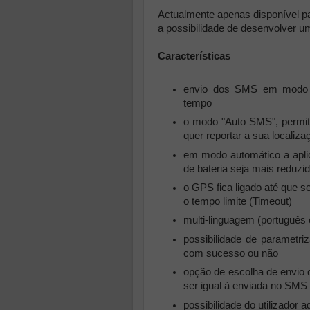
Actualmente apenas disponível pa
a possibilidade de desenvolver u
Características
envio dos SMS em modo m
tempo
o modo "Auto SMS", permite
quer reportar a sua localiza
em modo automático a apli
de bateria seja mais reduzi
o GPS fica ligado até que s
o tempo limite (Timeout)
multi-linguagem (português 
possibilidade de parametr
com sucesso ou não
opção de escolha de envio d
ser igual à enviada no SMS 
possibilidade do utilizador