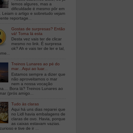
lemos algures, mas a
dificuldade é mesmo pôr em
a. Leiam o artigo e sobretudo vejam
lente reportage...
Gostas de surpresas? Então
vá! Toma lá esta
Desta vez vais ter de clicar
mesmo no link. É surpresa
ok? Ah e vais ter de ler e tal,
ume...
Treinos Lunares ao pé do
mar...Aqui ao luar...
Estamos sempre a dizer que
não aproveitamos o mar
nem a nossa vocação
ma.... Bora lá? Treinos Lunares ao
mar (prós amigo...
Tudo às claras
Aqui há uns dias reparei que
no Lidl havia embalagens de
claras de ovo. Havia, porque
as caixas estavam vazias.
curioso e tive de ir ...