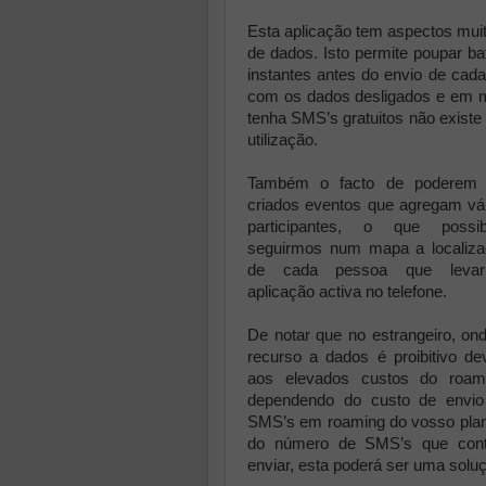
Esta aplicação tem aspectos muit
de dados. Isto permite poupar ba
instantes antes do envio de ca
com os dados desligados e em 
tenha SMS’s gratuitos não exist
utilização.
Também o facto de poderem 
criados eventos que agregam vá
participantes, o que possibi
seguirmos num mapa a localiz
de cada pessoa que leva
aplicação activa no telefone.
De notar que no estrangeiro, on
recurso a dados é proibitivo de
aos elevados custos do roami
dependendo do custo de envio
SMS’s em roaming do vosso pla
do número de SMS’s que con
enviar, esta poderá ser uma soluçã