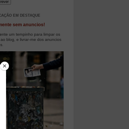
CAÇÃO EM DESTAQUE
mente sem anuncios!
ente um tempinho para limpar os
 ao blog, e livrar-me dos anuncios
os.