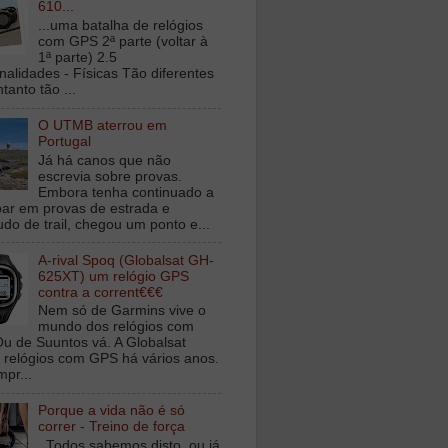
610...
...uma batalha de relógios
com GPS 2ª parte (voltar à
1ª parte) 2.5
nalidades - Físicas Tão diferentes
tanto tão ...
O UTMB aterrou em
Portugal
Já há canos que não
escrevia sobre provas.
Embora tenha continuado a
ipar em provas de estrada e
udo de trail, chegou um ponto e...
A-rival Spoq (Globalsat GH-
625XT) um relógio GPS
contra a corrent€€€
Nem só de Garmins vive o
mundo dos relógios com
u de Suuntos vá. A Globalsat
 relógios com GPS há vários anos.
mpr...
Porque a vida não é só
correr - Treino de força
Todos sabemos disto, ou já