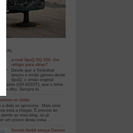
ENSAL
a-rival SpoQ SQ-100. Um
relógio para ultras?
Desde que a Globalsat
lançou o irmão gémeo deste
SpoQ, o irmão original
s assim (GH-625XT), que o tinha
o de olho. Sempre fo...
inhos no sótão
e a data se aproxima. Mais uma
na está a chegar. É preciso ter
 atento ao meu blog, ou já
er um pouco desta coisa ...
Suunto Ambit versus Garmin