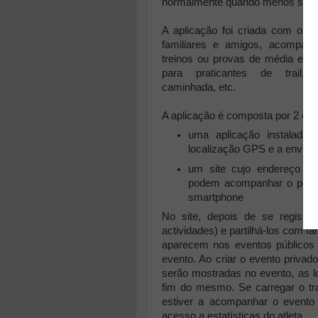
normalmente quando menos se e
A aplicação foi criada com o pro
familiares e amigos, acompan
treinos ou provas de média e lo
para praticantes de trail,
caminhada, etc.
A aplicação é composta por 2 co
uma aplicação instalada
localização GPS e a envia p
um site cujo endereço 
podem acompanhar o percur
smartphone
No site, depois de se regista
actividades) e partilhá-los com f
aparecem nos eventos públicos 
evento. Ao criar o evento priva
serão mostradas no evento, as lo
fim do mesmo. Se carregar o tr
estiver a acompanhar o event
acesso a estatísticas do atleta.