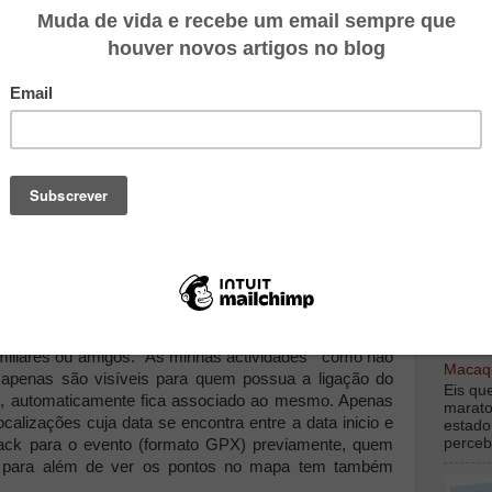
spera.
pósito, de permitir a
har as aventuras em
nga duração e é ideal
 BTT, montanhismo,
mponentes:
TOP M
 no smartphone que recolhe periodicamente a
or SMS para o site do serviço
é
www.followme.pt
onde os familiares e amigos
so que está a ser efectuado pelo utilizador do
digamo
debaix
r, pode criar os seus eventos privados (As minhas
amiliares ou amigos. “As minhas actividades “ como não
Macaqu
apenas são visíveis para quem possua a ligação do
Eis qu
do, automaticamente fica associado ao mesmo. Apenas
marato
calizações cuja data se encontra entre a data inicio e
estado
perceb
ack para o evento (formato GPX) previamente, quem
o para além de ver os pontos no mapa tem também