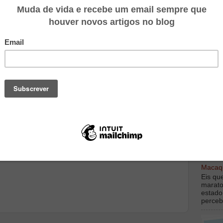
TOP M
digamo
debaix
Macaqu
Eis qu
marato
estado
perceb