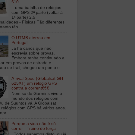
610...
...uma batalha de relógios
com GPS 2ª parte (voltar à
1ª parte) 2.5
nalidades - Físicas Tão diferentes
tanto tão ...
O UTMB aterrou em
Portugal
Já há canos que não
escrevia sobre provas.
Embora tenha continuado a
ipar em provas de estrada e
udo de trail, chegou um ponto e...
A-rival Spoq (Globalsat GH-
625XT) um relógio GPS
contra a corrent€€€
Nem só de Garmins vive o
mundo dos relógios com
u de Suuntos vá. A Globalsat
 relógios com GPS há vários anos.
mpr...
Porque a vida não é só
correr - Treino de força
Todos sabemos disto, ou já