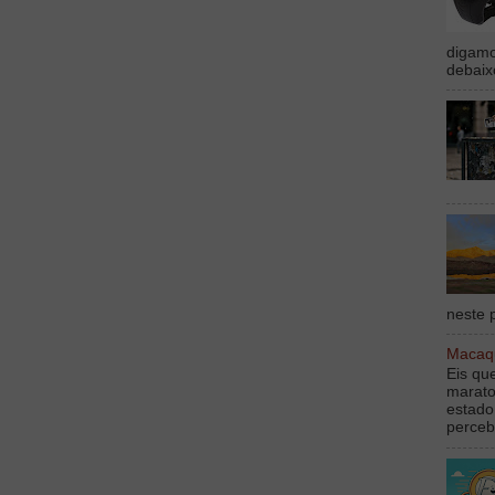
digamo
debaix
neste p
Macaqu
Eis qu
marato
estado
perceb