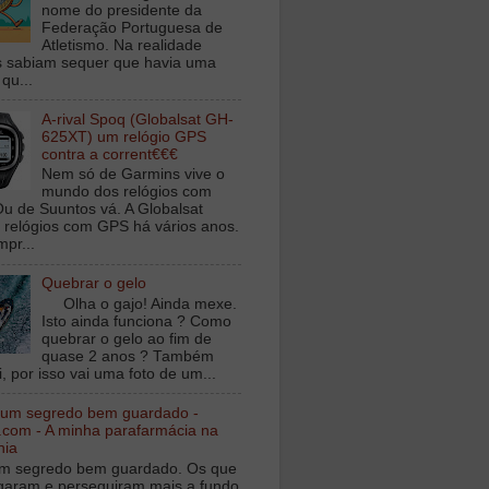
nome do presidente da
Federação Portuguesa de
Atletismo. Na realidade
 sabiam sequer que havia uma
qu...
A-rival Spoq (Globalsat GH-
625XT) um relógio GPS
contra a corrent€€€
Nem só de Garmins vive o
mundo dos relógios com
u de Suuntos vá. A Globalsat
 relógios com GPS há vários anos.
mpr...
Quebrar o gelo
Olha o gajo! Ainda mexe.
Isto ainda funciona ? Como
quebrar o gelo ao fim de
quase 2 anos ? Também
, por isso vai uma foto de um...
 um segredo bem guardado -
.com - A minha parafarmácia na
nia
m segredo bem guardado. Os que
igaram e perseguiram mais a fundo