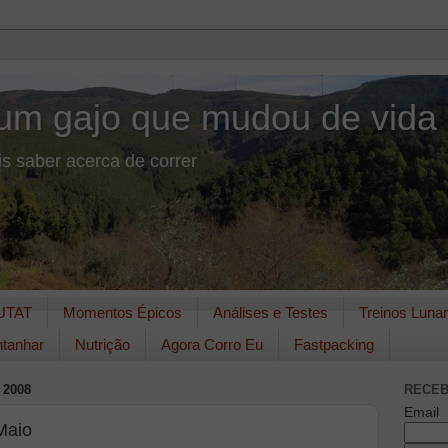
um gajo que mudou de vida
s saber acerca de correr
UTAT
Momentos Épicos
Análises e Testes
Treinos Luna
tanhar
Nutrição
Agora Corro Eu
Fastpacking
 2008
RECEB
Email
Maio