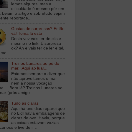
lemos algures, mas a
dificuldade é mesmo pôr em
a. Leiam o artigo e sobretudo vejam
lente reportage...
Gostas de surpresas? Então
vá! Toma lá esta
Desta vez vais ter de clicar
mesmo no link. É surpresa
ok? Ah e vais ter de ler e tal,
ume...
Treinos Lunares ao pé do
mar...Aqui ao luar...
Estamos sempre a dizer que
não aproveitamos o mar
nem a nossa vocação
ma.... Bora lá? Treinos Lunares ao
mar (prós amigo...
Tudo às claras
Aqui há uns dias reparei que
no Lidl havia embalagens de
claras de ovo. Havia, porque
as caixas estavam vazias.
curioso e tive de ir ...