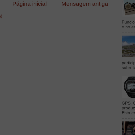
Página inicial
Mensagem antiga
m)
Funcio
e no en
partic
sobret
GPS. O
produz
Esta e