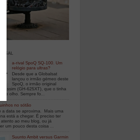
ENSAL
a-rival SpoQ SQ-100. Um
relógio para ultras?
Desde que a Globalsat
lançou o irmão gémeo deste
SpoQ, o irmão original
s assim (GH-625XT), que o tinha
o de olho. Sempre fo...
inhos no sótão
e a data se aproxima. Mais uma
na está a chegar. É preciso ter
 atento ao meu blog, ou já
er um pouco desta coisa ...
Suunto Ambit versus Garmin