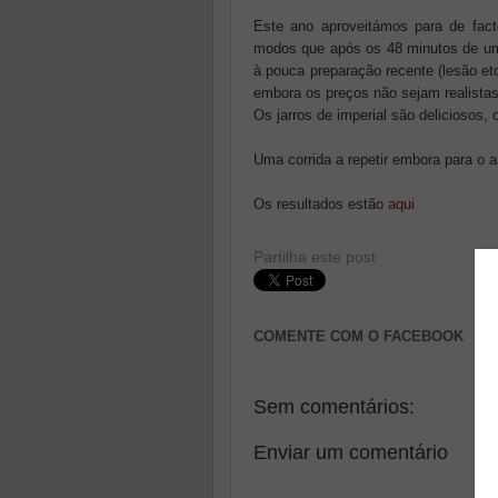
Este ano aproveitámos para de fac
modos que após os 48 minutos de uma
à pouca preparação recente (lesão et
embora os preços não sejam realistas
Os jarros de imperial são deliciosos, o
Uma corrida a repetir embora para o 
Os resultados estão
aqui
Partilha este post
COMENTE COM O FACEBOOK
Sem comentários:
Enviar um comentário