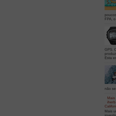
poucos
FPA, o 
GPS. O
produz
Esta e
não sei
Mais
iherb
Califor
Mais u
invest