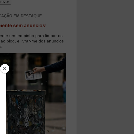
CAÇÃO EM DESTAQUE
mente sem anuncios!
ente um tempinho para limpar os
 ao blog, e livrar-me dos anuncios
os.