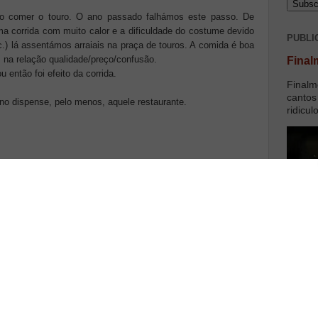
to comer o touro. O ano passado falhámos este passo. De
 corrida com muito calor e a dificuldade do costume devido
PUBLI
c.) lá assentámos arraiais na praça de touros. A comida é boa
 na relação qualidade/preço/confusão.
Final
u então foi efeito da corrida.
Finalm
cantos
ano dispense, pelo menos, aquele restaurante.
ridicul