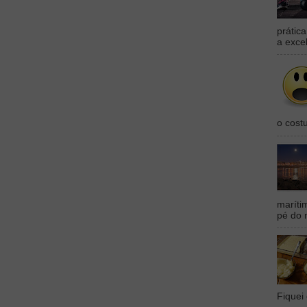
prátic
a exce
o cost
maríti
pé do 
Fiquei 