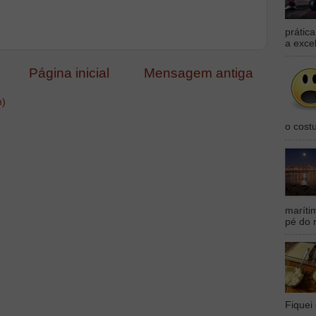
prátic
a exce
Página inicial
Mensagem antiga
m)
o cost
maríti
pé do 
Fiquei 