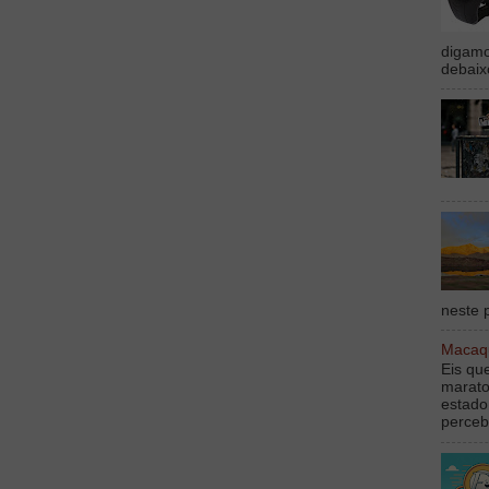
digamo
debaix
neste p
Macaqu
Eis qu
marato
estado
perceb