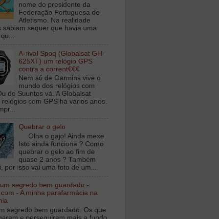
nome do presidente da
Federação Portuguesa de
Atletismo. Na realidade
 sabiam sequer que havia uma
qu...
A-rival Spoq (Globalsat GH-
625XT) um relógio GPS
contra a corrent€€€
Nem só de Garmins vive o
mundo dos relógios com
u de Suuntos vá. A Globalsat
 relógios com GPS há vários anos.
mpr...
Quebrar o gelo
Olha o gajo! Ainda mexe.
Isto ainda funciona ? Como
quebrar o gelo ao fim de
quase 2 anos ? Também
, por isso vai uma foto de um...
 um segredo bem guardado -
.com - A minha parafarmácia na
nia
m segredo bem guardado. Os que
igaram e perseguiram mais a fundo