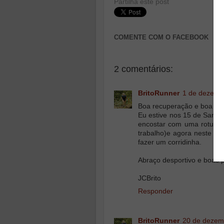
Partilha este post
COMENTE COM O FACEBOOK
2 comentários:
BritoRunner
1 de dezemb
Boa recuperação e boa epo
Eu estive nos 15 de Samora
encostar com uma rotura 
trabalho)e agora neste mo
fazer um corridinha.
Abraço desportivo e boas 
JCBrito
Responder
BritoRunner
20 de dezem