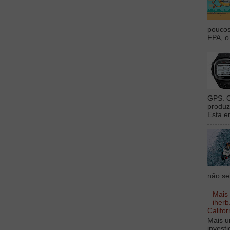
poucos
FPA, o 
GPS. O
produz
Esta e
não sei
Mais
iherb
Califor
Mais u
invest