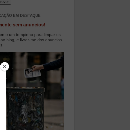
CAÇÃO EM DESTAQUE
mente sem anuncios!
ente um tempinho para limpar os
 ao blog, e livrar-me dos anuncios
os.