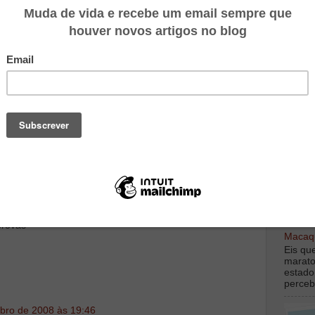
TOP M
ro de 2008 às 17:59
peia ou maluquice como queira, para a Maratona.
 Correia, estava um frio do caraças e acabei por ter de
no gémeo direito (que ultimamente me tem dado muito
mento tb estou a fazer gelo e a pensar quando poderei
digamo
debaix
provas
Macaqu
Eis qu
marato
estado
perceb
bro de 2008 às 19:46