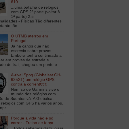
610...
...uma batalha de relógios
com GPS 2ª parte (voltar à
1ª parte) 2.5
nalidades - Físicas Tão diferentes
tanto tão ...
O UTMB aterrou em
Portugal
Já há canos que não
escrevia sobre provas.
Embora tenha continuado a
ipar em provas de estrada e
udo de trail, chegou um ponto e...
A-rival Spoq (Globalsat GH-
625XT) um relógio GPS
contra a corrent€€€
Nem só de Garmins vive o
mundo dos relógios com
u de Suuntos vá. A Globalsat
 relógios com GPS há vários anos.
mpr...
Porque a vida não é só
correr - Treino de força
Todos sabemos disto, ou já