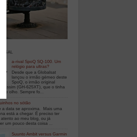
ENSAL
a-rival SpoQ SQ-100. Um
relógio para ultras?
Desde que a Globalsat
lançou o irmão gémeo deste
SpoQ, o irmão original
s assim (GH-625XT), que o tinha
o de olho. Sempre fo...
inhos no sótão
e a data se aproxima. Mais uma
na está a chegar. É preciso ter
 atento ao meu blog, ou já
er um pouco desta coisa ...
Suunto Ambit versus Garmin