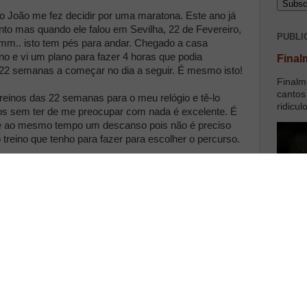
o João me fez decidir por uma maratona. Este ano já
nto mas quando ele falou em Sevilha, 22 de Fevereiro,
PUBLI
mmm.. isto tem pés para andar. Chegado a casa
no e vi um plano para fazer 4 horas que podia
Final
22 semanas a começar no dia a seguir. É mesmo isto!
Finalm
cantos
reinos das 22 semanas para o meu relógio e tê-lo
ridicul
nos sem ter de me preocupar com nada é excelente. É
r e ao mesmo tempo um descanso pois não é preciso
o treino que tenho para fazer para escolher o percurso.
u na 3ª semana, integrando as provas ao domingo com
ai colocar uma pausa nos meus treinos. Já cancelei a
o que era a mendiga :(
 consigo ir aos 15Km de Samora Correia. Entretanto
uma unha e um dedo grande completamente negros!!!!
ada partido.
u
calendário online
que irei actualizando. Em breve
a, perdão, maluquice... lol