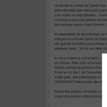
Já desde a corrida da Saúde que 
tinha decidido que não estava pro
com todos os ingredientes... hu
comecei a procurar planos de trei
descarregar para o meu Garmin. 
A capacidade de descarregar os t
sempre a controlar todos os trei
um grande incentivo para treina
preparar nada . Só ter um ideia d
A coisa estava a correr bem, vo
os treinos. Mas hoje uma queda v
minha corrida do próximo Doming
A ver se no dia 1 de Dezembro já
muito gelo, anti-inflamatório e 
HORROR!!! Felizmente não está n
Neste link podem consultar o me
mais informação sobre esta epopei