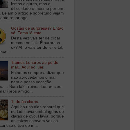
lemos algures, mas a
dificuldade é mesmo pôr em
a. Leiam o artigo e sobretudo vejam
lente reportage...
Gostas de surpresas? Então
vá! Toma lá esta
Desta vez vais ter de clicar
mesmo no link. É surpresa
ok? Ah e vais ter de ler e tal,
ume...
Treinos Lunares ao pé do
mar...Aqui ao luar...
Estamos sempre a dizer que
não aproveitamos o mar
nem a nossa vocação
ma.... Bora lá? Treinos Lunares ao
mar (prós amigo...
Tudo às claras
Aqui há uns dias reparei que
no Lidl havia embalagens de
claras de ovo. Havia, porque
as caixas estavam vazias.
curioso e tive de ir ...