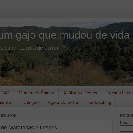
um gajo que mudou de vida
s saber acerca de correr
UTAT
Momentos Épicos
Análises e Testes
Treinos Luna
tanhar
Nutrição
Agora Corro Eu
Fastpacking
DE 2008
RECEB
Email
s de Maratonas e Lesões