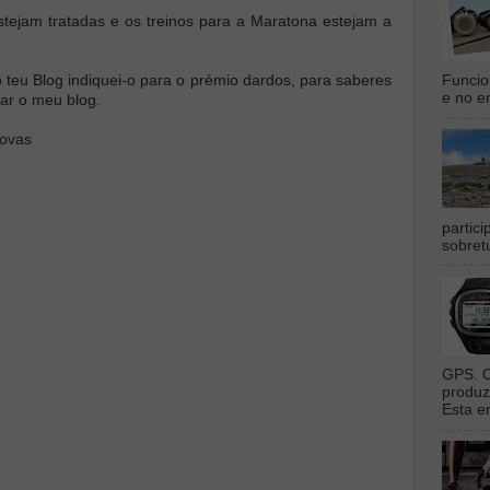
stejam tratadas e os treinos para a Maratona estejam a
Funcio
 teu Blog indiquei-o para o prémio dardos, para saberes
e no en
ar o meu blog.
rovas
partic
sobret
GPS. O
produz
Esta e