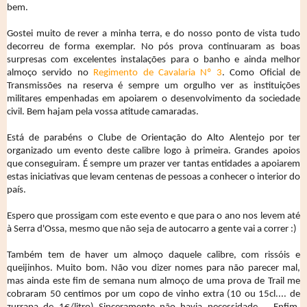
bem.
Gostei muito de rever a minha terra, e do nosso ponto de vista tudo
decorreu de forma exemplar. No pós prova continuaram as boas
surpresas com excelentes instalações para o banho e ainda melhor
almoço servido no
Regimento de Cavalaria Nº 3
. Como Oficial de
Transmissões na reserva é sempre um orgulho ver as instituições
militares empenhadas em apoiarem o desenvolvimento da sociedade
civil. Bem hajam pela vossa atitude camaradas.
Está de parabéns o Clube de Orientação do Alto Alentejo por ter
organizado um evento deste calibre logo à primeira. Grandes apoios
que conseguiram. É sempre um prazer ver tantas entidades a apoiarem
estas iniciativas que levam centenas de pessoas a conhecer o interior do
país.
Espero que prossigam com este evento e que para o ano nos levem até
à Serra d'Ossa, mesmo que não seja de autocarro a gente vai a correr :)
Também tem de haver um almoço daquele calibre, com rissóis e
queijinhos. Muito bom. Não vou dizer nomes para não parecer mal,
mas ainda este fim de semana num almoço de uma prova de Trail me
cobraram 50 centimos por um copo de vinho extra (10 ou 15cl.... de