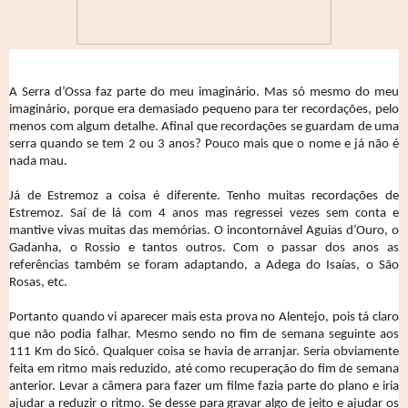
A Serra d’Ossa faz parte do meu imaginário. Mas só mesmo do meu
imaginário, porque era demasiado pequeno para ter recordações, pelo
menos com algum detalhe. Afinal que recordações se guardam de uma
serra quando se tem 2 ou 3 anos? Pouco mais que o nome e já não é
nada mau.
Já de Estremoz a coisa é diferente. Tenho muitas recordações de
Estremoz. Saí de lá com 4 anos mas regressei vezes sem conta e
mantive vivas muitas das memórias. O incontornável Aguias d’Ouro, o
Gadanha, o Rossio e tantos outros. Com o passar dos anos as
referências também se foram adaptando, a Adega do Isaías, o São
Rosas, etc.
Portanto quando vi aparecer mais esta prova no Alentejo, pois tá claro
que não podia falhar. Mesmo sendo no fim de semana seguinte aos
111 Km do Sicó. Qualquer coisa se havia de arranjar. Seria obviamente
feita em ritmo mais reduzido, até como recuperação do fim de semana
anterior. Levar a câmera para fazer um filme fazia parte do plano e iria
ajudar a reduzir o ritmo. Se desse para gravar algo de jeito e ajudar os