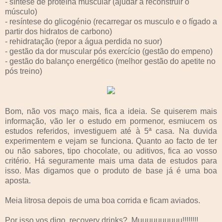
- síntese de proteína muscular (ajudar a reconstruir o
músculo)
- resíntese do glicogénio (recarregar os musculo e o fígado a
partir dos hidratos de carbono)
- rehidratação (repor a água perdida no suor)
- gestão da dor muscular pós exercício (gestão do empeno)
- gestão do balanço energético (melhor gestão do apetite no
pós treino)
Bom, não vos maço mais, fica a ideia. Se quiserem mais
informação, vão ler o estudo em pormenor, esmiucem os
estudos referidos, investiguem até à 5ª casa. Na duvida
experimentem e vejam se funciona. Quanto ao facto de ter
ou não sabores, tipo chocolate, ou aditivos, fica ao vosso
critério. Há seguramente mais uma data de estudos para
isso. Mas digamos que o produto de base já é uma boa
aposta.
Meia litrosa depois de uma boa corrida e ficam aviados.
Por isso vos digo, recovery drinks? Muuuuuuuuuu!!!!!!!!