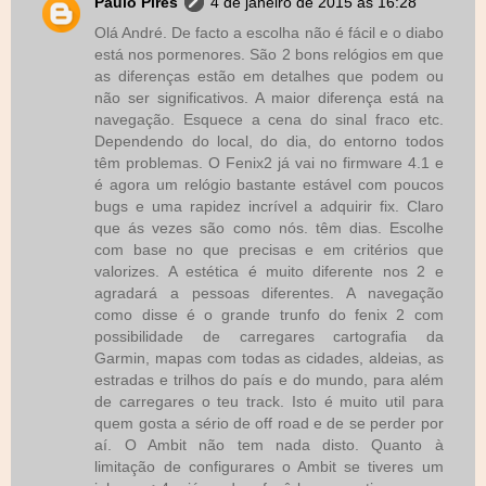
Paulo Pires
4 de janeiro de 2015 às 16:28
Olá André. De facto a escolha não é fácil e o diabo
está nos pormenores. São 2 bons relógios em que
as diferenças estão em detalhes que podem ou
não ser significativos. A maior diferença está na
navegação. Esquece a cena do sinal fraco etc.
Dependendo do local, do dia, do entorno todos
têm problemas. O Fenix2 já vai no firmware 4.1 e
é agora um relógio bastante estável com poucos
bugs e uma rapidez incrível a adquirir fix. Claro
que ás vezes são como nós. têm dias. Escolhe
com base no que precisas e em critérios que
valorizes. A estética é muito diferente nos 2 e
agradará a pessoas diferentes. A navegação
como disse é o grande trunfo do fenix 2 com
possibilidade de carregares cartografia da
Garmin, mapas com todas as cidades, aldeias, as
estradas e trilhos do país e do mundo, para além
de carregares o teu track. Isto é muito util para
quem gosta a sério de off road e de se perder por
aí. O Ambit não tem nada disto. Quanto à
limitação de configurares o Ambit se tiveres um