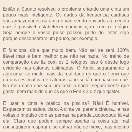
Então a Suunto resolveu o problema criando uma cinta um
pouco mais inteligente. Os dados da frequência cardíaca
são armazenados na cinta e vão sendo enviados à medida
que é possível estabelecer comunicação com o relógio.
Seja porque o vosso pulso passou perto do leitor, seja
porque descansaram um pouco, por exemplo.
E funciona, diria que muito bem. Não sei se será 100%
fiável mas é bem melhor que não ter nada. No treino de
comparação que fiz com os 2 relógios isso é desde logo
evidente nas calorias estimadas. O Ambit seguramente a
aproximar-se muito mais da realidade do que o Fenix que
dá uma estimativa de calorias sabe-se lá com base no quê.
No meu caso que sou um coxo a nadar seguramente que
gastei bem mais do que as que o Fenix 2 diz que gastei.
E usar a cinta é prático na piscina? Não! É horrível.
Esqueçam os saltos, claro. A cinta vai parar à cintura,,. e nas
voltas o impulso com as pernas na parede...uooooouu lá vai
ela. Claro que podem sempre apertar a coisa até mal
conseguirem respirar e se calhar não se mexe, mas mesmo