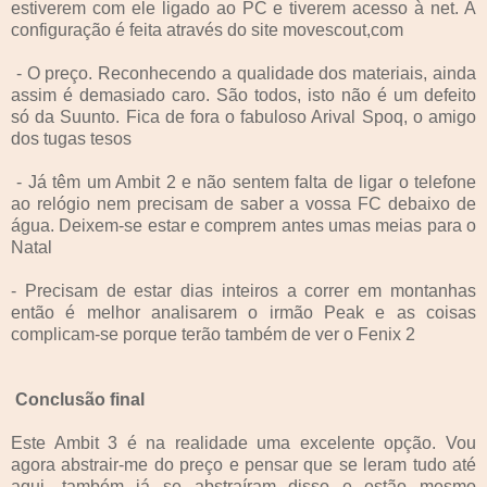
estiverem com ele ligado ao PC e tiverem acesso à net. A
configuração é feita através do site movescout,com
- O preço. Reconhecendo a qualidade dos materiais, ainda
assim é demasiado caro. São todos, isto não é um defeito
só da Suunto. Fica de fora o fabuloso Arival Spoq, o amigo
dos tugas tesos
- Já têm um Ambit 2 e não sentem falta de ligar o telefone
ao relógio nem precisam de saber a vossa FC debaixo de
água. Deixem-se estar e comprem antes umas meias para o
Natal
- Precisam de estar dias inteiros a correr em montanhas
então é melhor analisarem o irmão Peak e as coisas
complicam-se porque terão também de ver o Fenix 2
Conclusão final
Este Ambit 3 é na realidade uma excelente opção. Vou
agora abstrair-me do preço e pensar que se leram tudo até
aqui, também já se abstraíram disso e estão mesmo