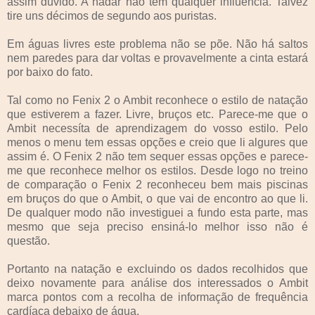
assim duvido. A nadar não tem qualquer influência. Talvez
tire uns décimos de segundo aos puristas.
Em águas livres este problema não se põe. Não há saltos
nem paredes para dar voltas e provavelmente a cinta estará
por baixo do fato.
Tal como no Fenix 2 o Ambit reconhece o estilo de natação
que estiverem a fazer. Livre, bruços etc. Parece-me que o
Ambit necessíta de aprendizagem do vosso estilo. Pelo
menos o menu tem essas opções e creio que li algures que
assim é. O Fenix 2 não tem sequer essas opções e parece-
me que reconhece melhor os estilos. Desde logo no treino
de comparação o Fenix 2 reconheceu bem mais piscinas
em bruços do que o Ambit, o que vai de encontro ao que li.
De qualquer modo não investiguei a fundo esta parte, mas
mesmo que seja preciso ensiná-lo melhor isso não é
questão.
Portanto na natação e excluindo os dados recolhidos que
deixo novamente para análise dos interessados o Ambit
marca pontos com a recolha de informação de frequência
cardíaca debaixo de água.