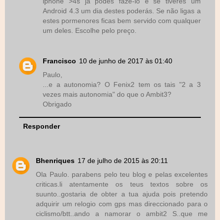
iphone >4s já podes fazê-lo e se tiveres um
Android 4.3 um dia destes poderás. Se não ligas a
estes pormenores ficas bem servido com qualquer
um deles. Escolhe pelo preço.
Francisco
10 de junho de 2017 às 01:40
Paulo,
...e a autonomia? O Fenix2 tem os tais "2 a 3
vezes mais autonomia" do que o Ambit3?
Obrigado
Responder
Bhenriques
17 de julho de 2015 às 20:11
Ola Paulo. parabens pelo teu blog e pelas excelentes
criticas.li atentamente os teus textos sobre os
suunto..gostaria de obter a tua ajuda pois pretendo
adquirir um relogio com gps mas direccionado para o
ciclismo/btt..ando a namorar o ambit2 S..que me