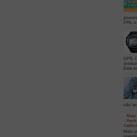
poucos
FPA, o 
GPS. O
produz
Esta e
não sei
Mais
iherb
Califor
Mais u
invest