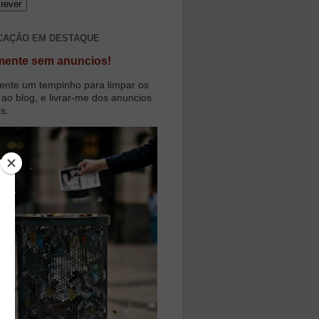
CAÇÃO EM DESTAQUE
mente sem anuncios!
ente um tempinho para limpar os
 ao blog, e livrar-me dos anuncios
os.