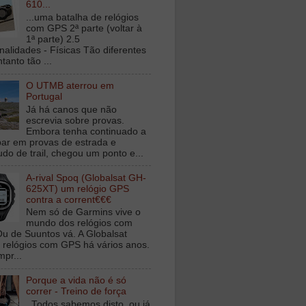
610...
...uma batalha de relógios
com GPS 2ª parte (voltar à
1ª parte) 2.5
nalidades - Físicas Tão diferentes
tanto tão ...
O UTMB aterrou em
Portugal
Já há canos que não
escrevia sobre provas.
Embora tenha continuado a
ipar em provas de estrada e
udo de trail, chegou um ponto e...
A-rival Spoq (Globalsat GH-
625XT) um relógio GPS
contra a corrent€€€
Nem só de Garmins vive o
mundo dos relógios com
u de Suuntos vá. A Globalsat
 relógios com GPS há vários anos.
mpr...
Porque a vida não é só
correr - Treino de força
Todos sabemos disto, ou já