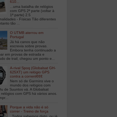
610...
...uma batalha de relógios
com GPS 2ª parte (voltar à
1ª parte) 2.5
nalidades - Físicas Tão diferentes
tanto tão ...
O UTMB aterrou em
Portugal
Já há canos que não
escrevia sobre provas.
Embora tenha continuado a
ipar em provas de estrada e
udo de trail, chegou um ponto e...
A-rival Spoq (Globalsat GH-
625XT) um relógio GPS
contra a corrent€€€
Nem só de Garmins vive o
mundo dos relógios com
u de Suuntos vá. A Globalsat
 relógios com GPS há vários anos.
mpr...
Porque a vida não é só
correr - Treino de força
Todos sabemos disto, ou já