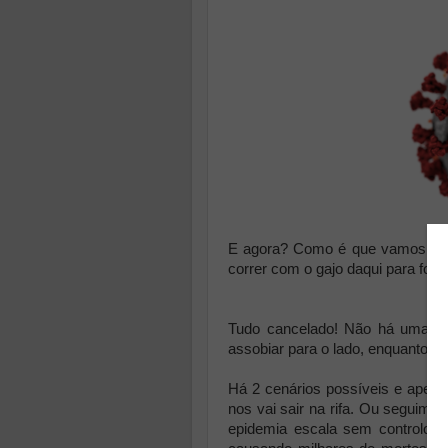
E agora? Como é que vamos corr
correr com o gajo daqui para fora
Tudo cancelado! Não há uma ún
assobiar para o lado, enquanto 
Há 2 cenários possíveis e apena
nos vai sair na rifa. Ou seguimo
epidemia escala sem controlo, 