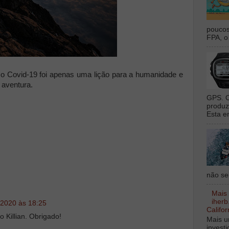
poucos
FPA, o 
 o Covid-19 foi apenas uma lição para a humanidade e
a aventura.
GPS. O
produz
Esta e
não sei
Mais
iherb
 2020 às 18:25
Califor
 Killian. Obrigado!
Mais u
invest