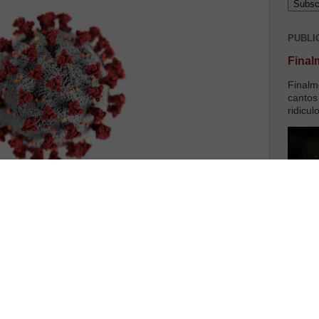
PUBLI
Final
Finalm
cantos
ridicul
er com este gajo? Literalmente! Correr com o gajo e
, também! Aqui ficam algumas ideias...
ica prova no horizonte e as que há estão apenas a
podem claro. Quanto tempo vai durar? Ninguém sabe.
s 2. Curto e grosso, ou longo e fino. Vamos ver o que
s para uma situação idêntica a Espanha/Itália em que a
rebenta com toda a capacidade do sistema de saúde