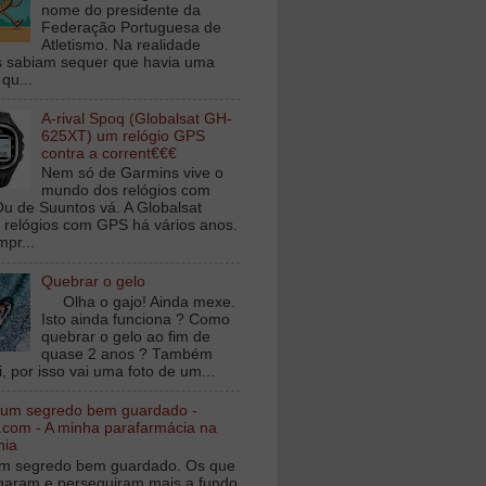
nome do presidente da
Federação Portuguesa de
Atletismo. Na realidade
 sabiam sequer que havia uma
qu...
A-rival Spoq (Globalsat GH-
625XT) um relógio GPS
contra a corrent€€€
Nem só de Garmins vive o
mundo dos relógios com
u de Suuntos vá. A Globalsat
 relógios com GPS há vários anos.
mpr...
Quebrar o gelo
Olha o gajo! Ainda mexe.
Isto ainda funciona ? Como
quebrar o gelo ao fim de
quase 2 anos ? Também
, por isso vai uma foto de um...
 um segredo bem guardado -
.com - A minha parafarmácia na
nia
m segredo bem guardado. Os que
igaram e perseguiram mais a fundo