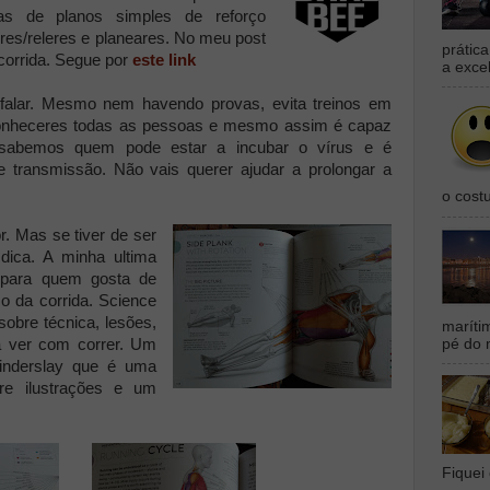
as de planos simples de reforço
leres/releres e planeares. No meu post
prátic
 corrida. Segue por
este link
a exce
falar. Mesmo nem havendo provas, evita treinos em
conheceres todas as pessoas e mesmo assim é capaz
 sabemos quem pode estar a incubar o vírus e é
e transmissão. Não vais querer ajudar a prolongar a
o cost
or. Mas se tiver de ser
dica. A minha ultima
 para quem gosta de
o da corrida. Science
sobre técnica, lesões,
maríti
pé do 
 a ver com correr. Um
Kinderslay que é uma
re ilustrações e um
Fiquei 