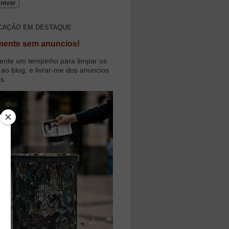
CAÇÃO EM DESTAQUE
mente sem anuncios!
ente um tempinho para limpar os
 ao blog, e livrar-me dos anuncios
os.