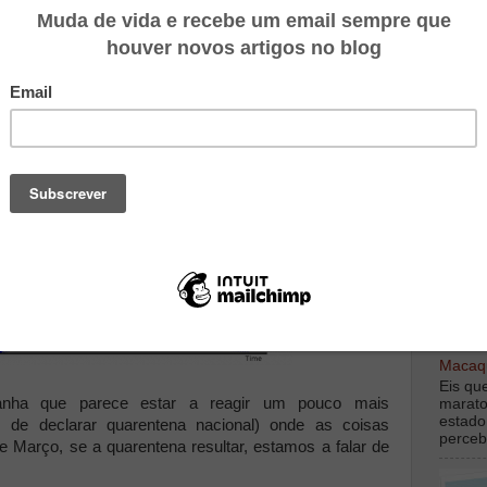
o país fecha até o período de incubação e de doença
va do processo de transmissão como está finalmente a
conseguimos com fortes medidas de contenção, que
trasar a propagação do virus, prolongar o surto, mas
e e poupar várias dezenas de vítimas.
TOP M
digamo
debaix
Macaqu
Eis qu
nha que parece estar a reagir um pouco mais
marato
estado
m de declarar quarentena nacional) onde as coisas
perceb
e Março, se a quarentena resultar, estamos a falar de