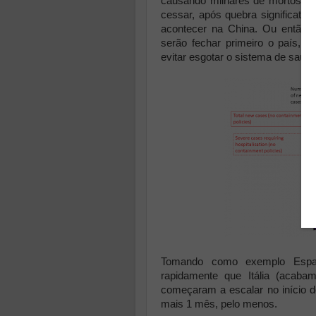
causando milhares de mortos e 
cessar, após quebra significati
acontecer na China. Ou então 
serão fechar primeiro o país, a
evitar esgotar o sistema de saúd
Tomando como exemplo Espa
rapidamente que Itália (acaba
começaram a escalar no início d
mais 1 mês, pelo menos.