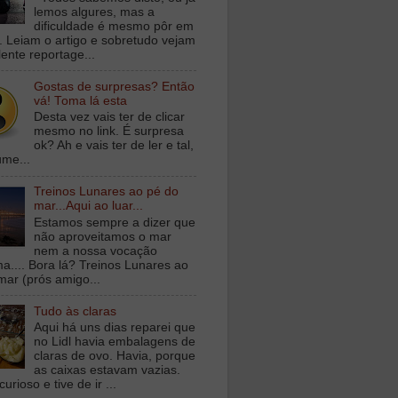
lemos algures, mas a
dificuldade é mesmo pôr em
a. Leiam o artigo e sobretudo vejam
lente reportage...
Gostas de surpresas? Então
vá! Toma lá esta
Desta vez vais ter de clicar
mesmo no link. É surpresa
ok? Ah e vais ter de ler e tal,
ume...
Treinos Lunares ao pé do
mar...Aqui ao luar...
Estamos sempre a dizer que
não aproveitamos o mar
nem a nossa vocação
ma.... Bora lá? Treinos Lunares ao
mar (prós amigo...
Tudo às claras
Aqui há uns dias reparei que
no Lidl havia embalagens de
claras de ovo. Havia, porque
as caixas estavam vazias.
curioso e tive de ir ...