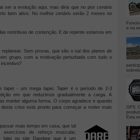
 ser a evolução aqui, mas diria que no pior cenário
rto bem ativo. No melhor cenário serão 2 meses no
Funcio
e no en
das restritivas de contenção. E de repente estamos em
e replanear. Sem provas, que são o sal dos planos de
os em grupo, com a motivação perturbada com tudo o
 incentivo?
partic
sobret
e taper - um mega taper. Taper é o período de 2-3
ição em que reduzimos gradualmente a carga. A
as manter alguma forma. O corpo agradece e quando
l desta crise está pronto para começar a meter mais
GPS. O
produz
Esta e
s passar mais tempo em casa, que tal
or exercícios de reforço muscular,
st falei no site Darebee que é um