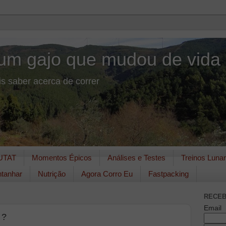
um gajo que mudou de vida
s saber acerca de correr
UTAT
Momentos Épicos
Análises e Testes
Treinos Luna
tanhar
Nutrição
Agora Corro Eu
Fastpacking
RECEB
Email
 ?