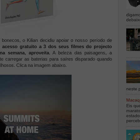
digamo
debaix
 bonecos, o Kilian decidiu apoiar o nosso período de
s
acesso gratuito a 3 dos seus filmes do projecto
ma semana, aproveita
. A beleza das paisagens, a
-te carregar as baterias para saíres disparado quando
lhosos. Clica na imagem abaixo.
neste p
Macaqu
Eis qu
marato
estado
perceb