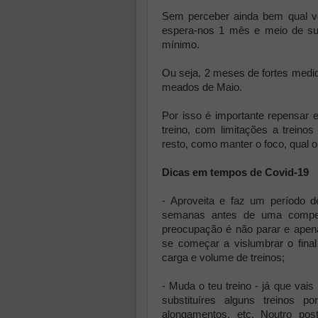
Sem perceber ainda bem qual vai
espera-nos 1 mês e meio de su
mínimo.
Ou seja, 2 meses de fortes medi
meados de Maio.
Por isso é importante repensar 
treino, com limitações a trein
resto, como manter o foco, qual o
Dicas em tempos de Covid-19
- Aproveita e faz um período d
semanas antes de uma compet
preocupação é não parar e apen
se começar a vislumbrar o fina
carga e volume de treinos;
- Muda o teu treino - já que vai
substituíres alguns treinos p
alongamentos, etc. Noutro po