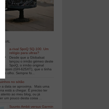
ENSAL
a-rival SpoQ SQ-100. Um
relógio para ultras?
Desde que a Globalsat
lançou o irmão gémeo deste
SpoQ, o irmão original
s assim (GH-625XT), que o tinha
o de olho. Sempre fo...
inhos no sótão
e a data se aproxima. Mais uma
na está a chegar. É preciso ter
 atento ao meu blog, ou já
er um pouco desta coisa ...
Suunto Ambit versus Garmin