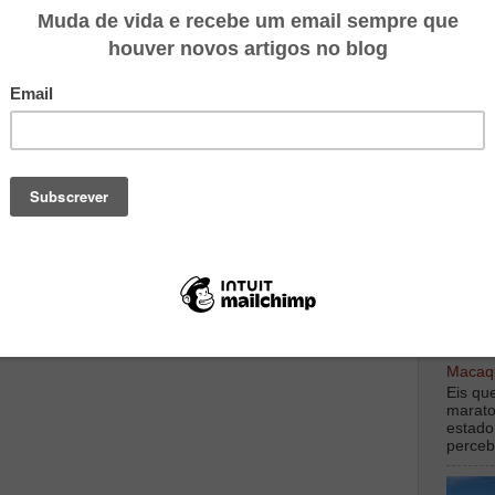
o.
Vistem-nos!
TOP M
digamo
debaix
Macaqu
Eis qu
marato
estado
perceb