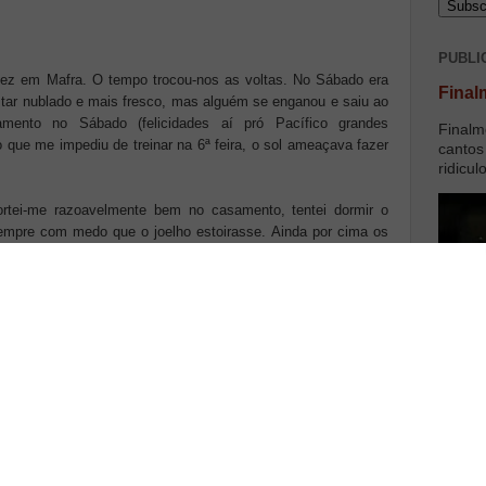
PUBLI
 vez em Mafra. O tempo trocou-nos as voltas. No Sábado era
Final
star nublado e mais fresco, mas alguém se enganou e saiu ao
mento no Sábado (felicidades aí pró Pacífico grandes
Finalm
que me impediu de treinar na 6ª feira, o sol ameaçava fazer
cantos
ridicul
ortei-me razoavelmente bem no casamento, tentei dormir o
 sempre com medo que o joelho estoirasse. Ainda por cima os
regresso...
prova calma, abaixo das minhas possibilidades mas cumpriu
l ao contrário do pessoal, não achei a prova dura, nem muito
 ultimos Km's. Gostei de tudo. Organização muito pro.
as de banho, espaço para aquecer (no meio do transito mas
seguia progredir; aspecto a rever pela organização). No fim
em organizada. Recomenda-se. Não é à toa que estes quinze
os quase 1400 inscritos a chegar ao fim.
nde podem consultar toda a informação sobre esta e muitas