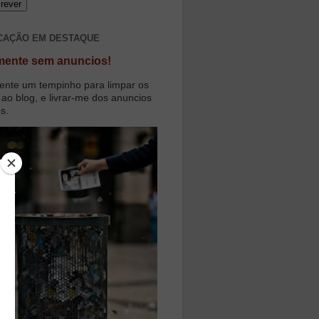
CAÇÃO EM DESTAQUE
mente sem anuncios!
ente um tempinho para limpar os
 ao blog, e livrar-me dos anuncios
os.