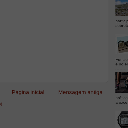
partic
sobret
Funcio
e no en
Página inicial
Mensagem antiga
prátic
a exce
m)