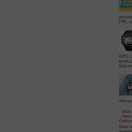
poucos
FPA, o 
GPS. O
produz
Esta e
não sei
Mais
iherb
Califor
Mais u
invest