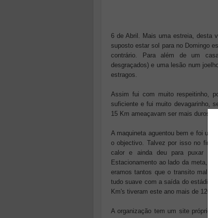
6 de Abril. Mais uma estreia, desta
suposto estar sol para no Domingo e
contrário. Para além de um casa
desgraçados) e uma lesão num joelho 
estragos.
Assim fui com muito respeitinho, p
suficiente e fui muito devagarinho,
15 Km ameaçavam ser mais duros no 
A maquineta aguentou bem e foi uma 
o objectivo. Talvez por isso no fina
calor e ainda deu para puxar nos
Estacionamento ao lado da meta, cas
eramos tantos que o transito mal con
tudo suave com a saída do estádio b
Km's tiveram este ano mais de 1200 d
A organização tem um site próprio o