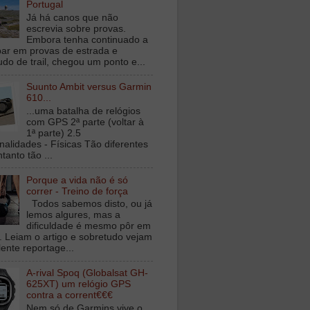
Portugal
Já há canos que não
escrevia sobre provas.
Embora tenha continuado a
ipar em provas de estrada e
udo de trail, chegou um ponto e...
Suunto Ambit versus Garmin
610...
...uma batalha de relógios
com GPS 2ª parte (voltar à
1ª parte) 2.5
nalidades - Físicas Tão diferentes
tanto tão ...
Porque a vida não é só
correr - Treino de força
Todos sabemos disto, ou já
lemos algures, mas a
dificuldade é mesmo pôr em
a. Leiam o artigo e sobretudo vejam
lente reportage...
A-rival Spoq (Globalsat GH-
625XT) um relógio GPS
contra a corrent€€€
Nem só de Garmins vive o