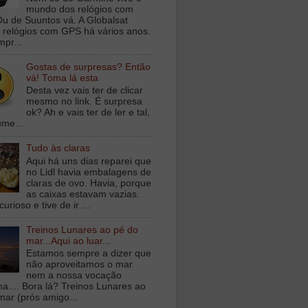
mundo dos relógios com
u de Suuntos vá. A Globalsat
 relógios com GPS há vários anos.
mpr...
Gostas de surpresas? Então
vá! Toma lá esta
Desta vez vais ter de clicar
mesmo no link. É surpresa
ok? Ah e vais ter de ler e tal,
ume...
Tudo às claras
Aqui há uns dias reparei que
no Lidl havia embalagens de
claras de ovo. Havia, porque
as caixas estavam vazias.
curioso e tive de ir ...
Treinos Lunares ao pé do
mar...Aqui ao luar...
Estamos sempre a dizer que
não aproveitamos o mar
nem a nossa vocação
ma.... Bora lá? Treinos Lunares ao
mar (prós amigo...