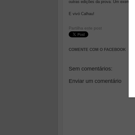
outras edições da prova. Um exempl
E vivó Calhau!
Partilha este post
COMENTE COM O FACEBOOK
Sem comentários:
Enviar um comentário