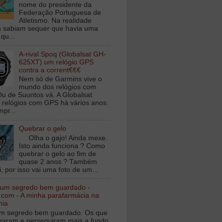
nome do presidente da
Federação Portuguesa de
Atletismo. Na realidade
 sabiam sequer que havia uma
qu...
A-rival Spoq (Globalsat GH-
625XT) um relógio GPS
contra a corrent€€€
Nem só de Garmins vive o
mundo dos relógios com
u de Suuntos vá. A Globalsat
 relógios com GPS há vários anos.
mpr...
Quebrar o gelo
Olha o gajo! Ainda mexe.
Isto ainda funciona ? Como
quebrar o gelo ao fim de
quase 2 anos ? Também
, por isso vai uma foto de um...
 um segredo bem guardado -
.com - A minha parafarmácia na
nia
m segredo bem guardado. Os que
igaram e perseguiram mais a fundo