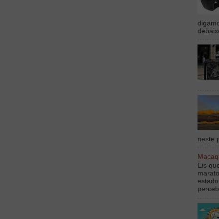
digamo
debaix
neste p
Macaqu
Eis qu
marato
estado
perceb