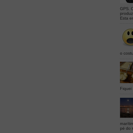
GPS. O
produz
Esta e
o cost
Fiquei 
maríti
pé do 