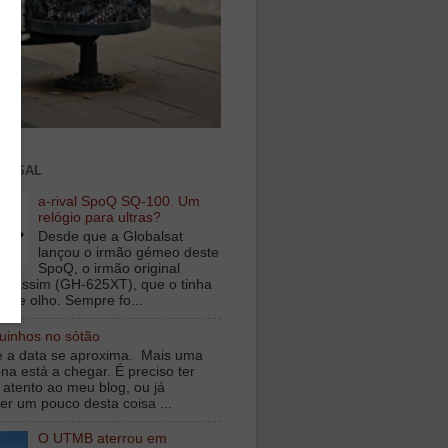
ENSAL
a-rival SpoQ SQ-100. Um
relógio para ultras?
Desde que a Globalsat
lançou o irmão gémeo deste
SpoQ, o irmão original
s assim (GH-625XT), que o tinha
o de olho. Sempre fo...
inhos no sótão
e a data se aproxima. Mais uma
na está a chegar. É preciso ter
 atento ao meu blog, ou já
er um pouco desta coisa ...
O UTMB aterrou em