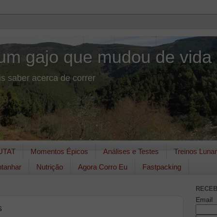
um gajo que mudou de vida
s saber acerca de correr
UTAT
Momentos Épicos
Análises e Testes
Treinos Luna
tanhar
Nutrição
Agora Corro Eu
Fastpacking
RECEB
Email
s