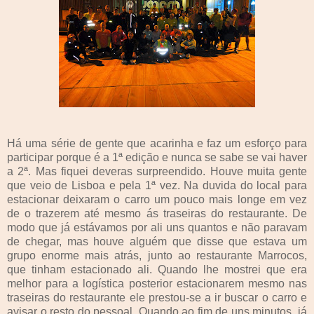
Há uma série de gente que acarinha e faz um esforço para
participar porque é a 1ª edição e nunca se sabe se vai haver
a 2ª. Mas fiquei deveras surpreendido. Houve muita gente
que veio de Lisboa e pela 1ª vez. Na duvida do local para
estacionar deixaram o carro um pouco mais longe em vez
de o trazerem até mesmo ás traseiras do restaurante. De
modo que já estávamos por ali uns quantos e não paravam
de chegar, mas houve alguém que disse que estava um
grupo enorme mais atrás, junto ao restaurante Marrocos,
que tinham estacionado ali. Quando lhe mostrei que era
melhor para a logística posterior estacionarem mesmo nas
traseiras do restaurante ele prestou-se a ir buscar o carro e
avisar o resto do pessoal. Quando ao fim de uns minutos, já