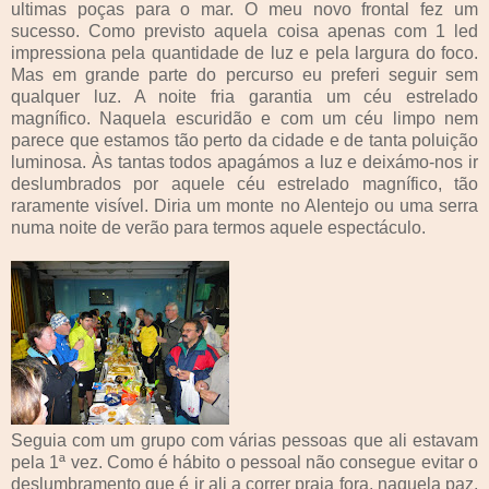
ultimas poças para o mar. O meu novo frontal fez um
sucesso. Como previsto aquela coisa apenas com 1 led
impressiona pela quantidade de luz e pela largura do foco.
Mas em grande parte do percurso eu preferi seguir sem
qualquer luz. A noite fria garantia um céu estrelado
magnífico. Naquela escuridão e com um céu limpo nem
parece que estamos tão perto da cidade e de tanta poluição
luminosa. Às tantas todos apagámos a luz e deixámo-nos ir
deslumbrados por aquele céu estrelado magnífico, tão
raramente visível. Diria um monte no Alentejo ou uma serra
numa noite de verão para termos aquele espectáculo.
Seguia com um grupo com várias pessoas que ali estavam
pela 1ª vez. Como é hábito o pessoal não consegue evitar o
deslumbramento que é ir ali a correr praia fora, naquela paz,