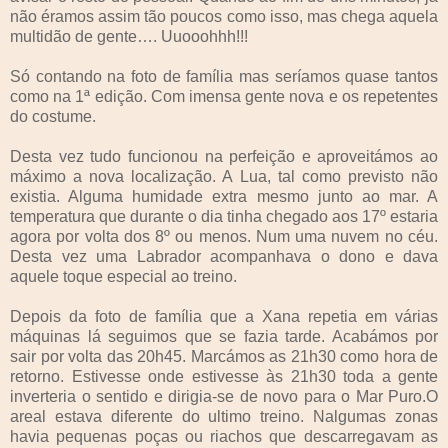
não éramos assim tão poucos como isso, mas chega aquela
multidão de gente…. Uuooohhh!!!
Só contando na foto de família mas seríamos quase tantos
como na 1ª edição. Com imensa gente nova e os repetentes
do costume.
Desta vez tudo funcionou na perfeição e aproveitámos ao
máximo a nova localização. A Lua, tal como previsto não
existia. Alguma humidade extra mesmo junto ao mar. A
temperatura que durante o dia tinha chegado aos 17º estaria
agora por volta dos 8º ou menos. Num uma nuvem no céu.
Desta vez uma Labrador acompanhava o dono e dava
aquele toque especial ao treino.
Depois da foto de família que a Xana repetia em várias
máquinas lá seguimos que se fazia tarde. Acabámos por
sair por volta das 20h45. Marcámos as 21h30 como hora de
retorno. Estivesse onde estivesse às 21h30 toda a gente
inverteria o sentido e dirigia-se de novo para o Mar Puro.O
areal estava diferente do ultimo treino. Nalgumas zonas
havia pequenas poças ou riachos que descarregavam as