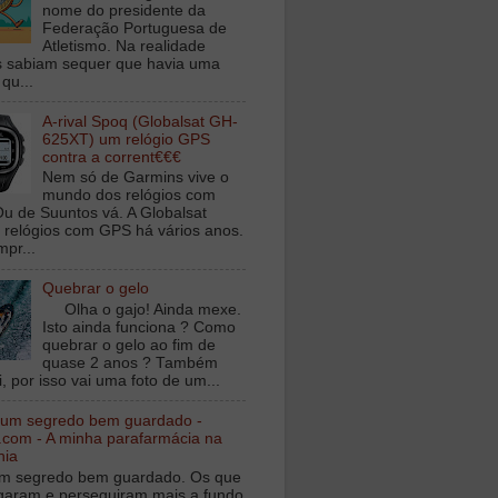
nome do presidente da
Federação Portuguesa de
Atletismo. Na realidade
 sabiam sequer que havia uma
qu...
A-rival Spoq (Globalsat GH-
625XT) um relógio GPS
contra a corrent€€€
Nem só de Garmins vive o
mundo dos relógios com
u de Suuntos vá. A Globalsat
 relógios com GPS há vários anos.
mpr...
Quebrar o gelo
Olha o gajo! Ainda mexe.
Isto ainda funciona ? Como
quebrar o gelo ao fim de
quase 2 anos ? Também
, por isso vai uma foto de um...
 um segredo bem guardado -
.com - A minha parafarmácia na
nia
m segredo bem guardado. Os que
igaram e perseguiram mais a fundo