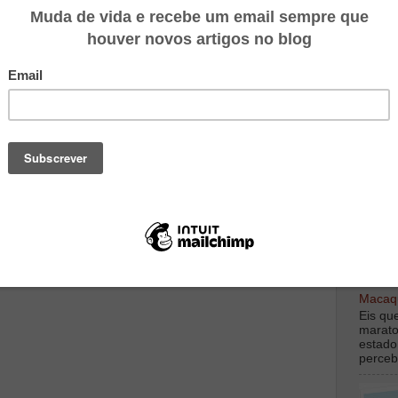
ponibilidade e colaboração. O programa terá a duração
es presenciais de formação, uma linha telefónica
rsonalizado (por nutricionistas) aos participantes
ares.
dital que explica com mais detalhe o que é esperado da
 ciência inscreve-te.
na do estudo em
https://menossalportugal.pt/estudo-
TOP M
st
digamo
debaix
Macaqu
Eis qu
marato
estado
perceb