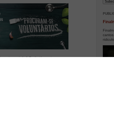
PUBLI
Final
Finalm
cantos
ridicul
rea de nutrição? Então lê o artigo.
l” integra um estudo científico coordenado pelo
culdade de Medicina da Universidade do Porto e pela
a Nova Medical School e procura 500 voluntários entre
 área metropolitana de Lisboa, para participarem neste
vo é avaliar o impacto na saúde dos portugueses, em
̃o arterial, de um programa de educação de hábitos
ução do consumo de sal.