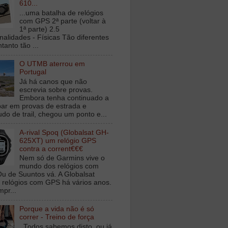
610...
...uma batalha de relógios
com GPS 2ª parte (voltar à
1ª parte) 2.5
nalidades - Físicas Tão diferentes
tanto tão ...
O UTMB aterrou em
Portugal
Já há canos que não
escrevia sobre provas.
Embora tenha continuado a
ipar em provas de estrada e
udo de trail, chegou um ponto e...
A-rival Spoq (Globalsat GH-
625XT) um relógio GPS
contra a corrent€€€
Nem só de Garmins vive o
mundo dos relógios com
u de Suuntos vá. A Globalsat
 relógios com GPS há vários anos.
mpr...
Porque a vida não é só
correr - Treino de força
Todos sabemos disto, ou já