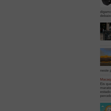
digamo
debaix
neste p
Macaqu
Eis qu
marato
estado
perceb