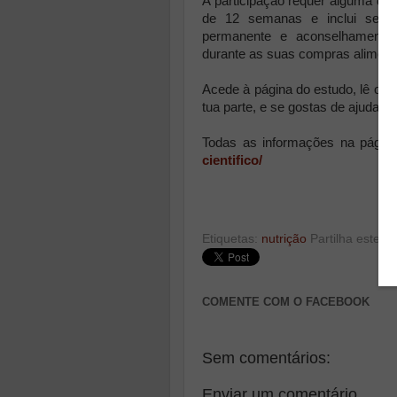
A participação requer alguma dis
de 12 semanas e inclui sessõ
permanente e aconselhamento pe
durante as suas compras aliment
Acede à página do estudo, lê o e
tua parte, e se gostas de ajudar a
Todas as informações na pági
cientifico/
Etiquetas:
nutrição
Partilha este po
COMENTE COM O FACEBOOK
Sem comentários:
Enviar um comentário