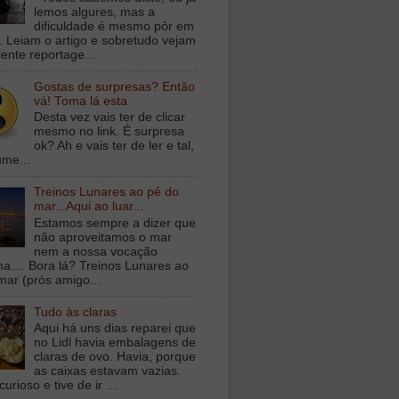
lemos algures, mas a
dificuldade é mesmo pôr em
a. Leiam o artigo e sobretudo vejam
lente reportage...
Gostas de surpresas? Então
vá! Toma lá esta
Desta vez vais ter de clicar
mesmo no link. É surpresa
ok? Ah e vais ter de ler e tal,
ume...
Treinos Lunares ao pé do
mar...Aqui ao luar...
Estamos sempre a dizer que
não aproveitamos o mar
nem a nossa vocação
ma.... Bora lá? Treinos Lunares ao
mar (prós amigo...
Tudo às claras
Aqui há uns dias reparei que
no Lidl havia embalagens de
claras de ovo. Havia, porque
as caixas estavam vazias.
curioso e tive de ir ...