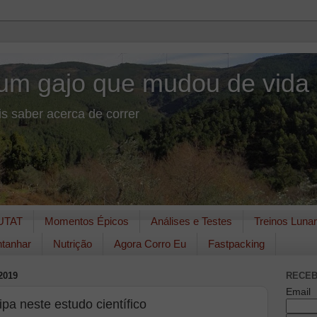
um gajo que mudou de vida
s saber acerca de correr
UTAT
Momentos Épicos
Análises e Testes
Treinos Luna
tanhar
Nutrição
Agora Corro Eu
Fastpacking
2019
RECEB
Email
ipa neste estudo científico