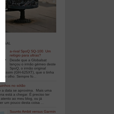
ENSAL
a-rival SpoQ SQ-100. Um
relógio para ultras?
Desde que a Globalsat
lançou o irmão gémeo deste
SpoQ, o irmão original
s assim (GH-625XT), que o tinha
o de olho. Sempre fo...
inhos no sótão
e a data se aproxima. Mais uma
na está a chegar. É preciso ter
 atento ao meu blog, ou já
er um pouco desta coisa ...
Suunto Ambit versus Garmin