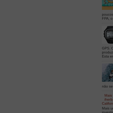
poucos
FPA, o 
GPS. O
produz
Esta e
não sei
Mais
iherb
Califor
Mais u
invest