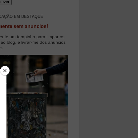
CAÇÃO EM DESTAQUE
mente sem anuncios!
ente um tempinho para limpar os
 ao blog, e livrar-me dos anuncios
os.