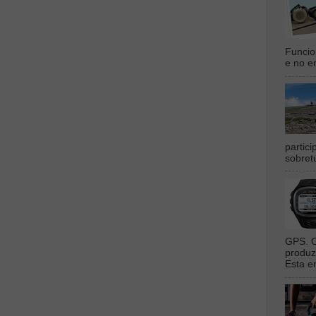
Funcio
e no en
partic
sobret
GPS. O
produz
Esta e