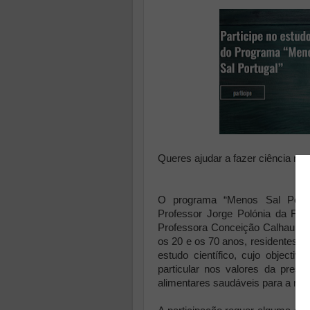
Queres ajudar a fazer ciência na á
O programa “Menos Sal Portuga
Professor Jorge Polónia da Fa
Professora Conceição Calhau d
os 20 e os 70 anos, residentes na
estudo científico, cujo objecti
particular nos valores da pressa
alimentares saudáveis para a red