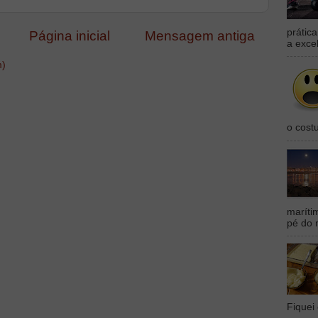
prátic
Página inicial
Mensagem antiga
a exce
m)
o cost
maríti
pé do 
Fiquei 