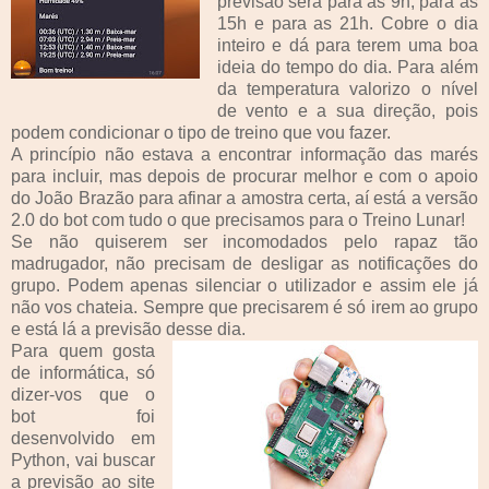
previsão será para as 9h, para as
15h e para as 21h. Cobre o dia
inteiro e dá para terem uma boa
ideia do tempo do dia. Para além
da temperatura valorizo o nível
de vento e a sua direção, pois
podem condicionar o tipo de treino que vou fazer.
A princípio não estava a encontrar informação das marés
para incluir, mas depois de procurar melhor e com o apoio
do João Brazão para afinar a amostra certa, aí está a versão
2.0 do bot com tudo o que precisamos para o Treino Lunar!
Se não quiserem ser incomodados pelo rapaz tão
madrugador, não precisam de desligar as notificações do
grupo. Podem apenas silenciar o utilizador e assim ele já
não vos chateia. Sempre que precisarem é só irem ao grupo
e está lá a previsão desse dia.
Para quem gosta
de informática, só
dizer-vos que o
bot foi
desenvolvido em
Python, vai buscar
a previsão ao site