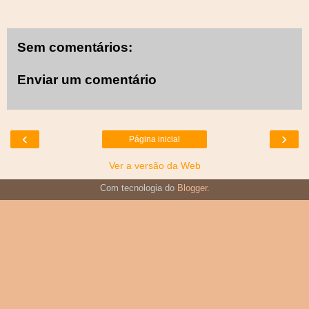
Sem comentários:
Enviar um comentário
‹
›
Página inicial
Ver a versão da Web
Com tecnologia do
Blogger
.