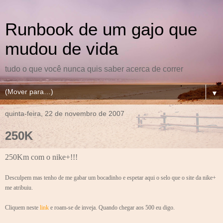
Runbook de um gajo que
mudou de vida
tudo o que você nunca quis saber acerca de correr
▼
quinta-feira, 22 de novembro de 2007
250K
250Km com o nike+!!!
Desculpem mas tenho de me gabar um bocadinho e espetar aqui o selo que o site da nike+
me atribuiu.
Cliquem neste
link
e roam-se de inveja. Quando chegar aos 500 eu digo.