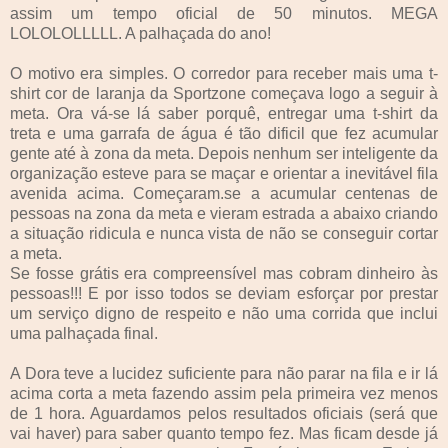
assim um tempo oficial de 50 minutos. MEGA
LOLOLOLLLLL. A palhaçada do ano!
O motivo era simples. O corredor para receber mais uma t-
shirt cor de laranja da Sportzone começava logo a seguir à
meta. Ora vá-se lá saber porquê, entregar uma t-shirt da
treta e uma garrafa de água é tão dificil que fez acumular
gente até à zona da meta. Depois nenhum ser inteligente da
organização esteve para se maçar e orientar a inevitável fila
avenida acima. Começaram.se a acumular centenas de
pessoas na zona da meta e vieram estrada a abaixo criando
a situação ridicula e nunca vista de não se conseguir cortar
a meta.
Se fosse grátis era compreensível mas cobram dinheiro às
pessoas!!! E por isso todos se deviam esforçar por prestar
um serviço digno de respeito e não uma corrida que inclui
uma palhaçada final.
A Dora teve a lucidez suficiente para não parar na fila e ir lá
acima corta a meta fazendo assim pela primeira vez menos
de 1 hora. Aguardamos pelos resultados oficiais (será que
vai haver) para saber quanto tempo fez. Mas ficam desde já