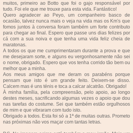
muitos, primeiro ao Botto que foi o gajo responsável por
tudo. Foi ele que me trouxe para esta vida. Fantástico!
Quero agradecer ao Peyo, um companheiro basco de
ocasião, talvez nunca mais o veja na vida mas os Km's que
fomos juntos à conversa foram também um forte contributo
para chegar ao final. Espero que passe uns dias felizes por
cá com a sua noiva e que tenha uma vida feliz cheia de
maratonas.
A todos os que me cumprimentaram durante a prova e que
me desejaram sorte, e alguns eu vergonhosamente não sei
o nome, obrigado. Espero que vos tenha corrido tão bem ou
melhor que a minha.
Aos meus amigos que me deram os parabéns porque
pensam que isto é um grande feito. Deixem-se disso.
Calcem mas é uns ténis e toca a calcar alcatrão. Obrigado!
À minha família, pela compreensão, pelo apoio, ao longo
destes meses, sacrificando algumas vezes o apoio que dou
nas tarefas do costume. Sei que também estão orgulhosos
de mim e que vibraram com tudo isto.
Obrigado a todos. Esta foi só a 1ª de muitas outras. Prometo
nas próximas não vos maçar com tantas letras.