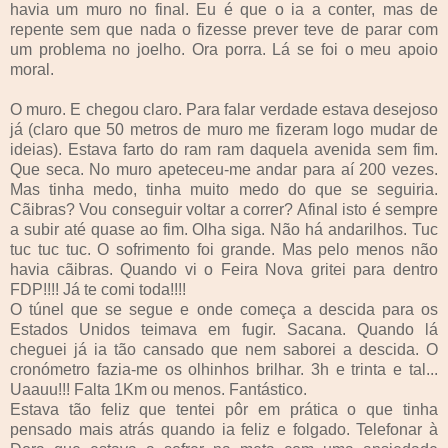
havia um muro no final. Eu é que o ia a conter, mas de
repente sem que nada o fizesse prever teve de parar com
um problema no joelho. Ora porra. Lá se foi o meu apoio
moral.
O muro. E chegou claro. Para falar verdade estava desejoso
já (claro que 50 metros de muro me fizeram logo mudar de
ideias). Estava farto do ram ram daquela avenida sem fim.
Que seca. No muro apeteceu-me andar para aí 200 vezes.
Mas tinha medo, tinha muito medo do que se seguiria.
Cãibras? Vou conseguir voltar a correr? Afinal isto é sempre
a subir até quase ao fim. Olha siga. Não há andarilhos. Tuc
tuc tuc tuc. O sofrimento foi grande. Mas pelo menos não
havia cãibras. Quando vi o Feira Nova gritei para dentro
FDP!!!! Já te comi toda!!!!
O túnel que se segue e onde começa a descida para os
Estados Unidos teimava em fugir. Sacana. Quando lá
cheguei já ia tão cansado que nem saborei a descida. O
cronómetro fazia-me os olhinhos brilhar. 3h e trinta e tal...
Uaauu!!! Falta 1Km ou menos. Fantástico.
Estava tão feliz que tentei pôr em prática o que tinha
pensado mais atrás quando ia feliz e folgado. Telefonar à