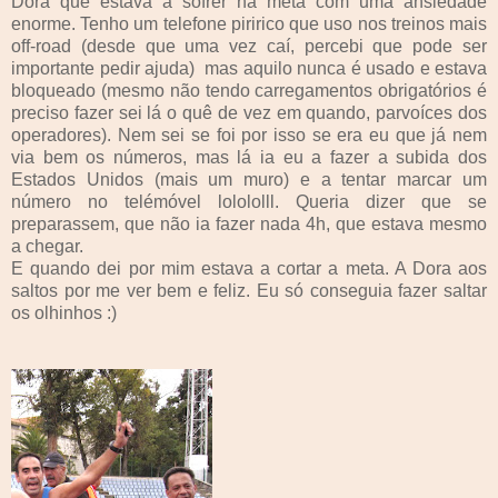
Dora que estava a sofrer na meta com uma ansiedade
enorme. Tenho um telefone piririco que uso nos treinos mais
off-road (desde que uma vez caí, percebi que pode ser
importante pedir ajuda) mas aquilo nunca é usado e estava
bloqueado (mesmo não tendo carregamentos obrigatórios é
preciso fazer sei lá o quê de vez em quando, parvoíces dos
operadores). Nem sei se foi por isso se era eu que já nem
via bem os números, mas lá ia eu a fazer a subida dos
Estados Unidos (mais um muro) e a tentar marcar um
número no telémóvel lolololll. Queria dizer que se
preparassem, que não ia fazer nada 4h, que estava mesmo
a chegar.
E quando dei por mim estava a cortar a meta. A Dora aos
saltos por me ver bem e feliz. Eu só conseguia fazer saltar
os olhinhos :)