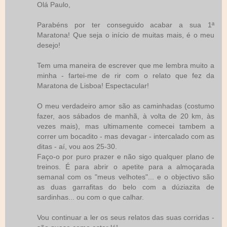
Olá Paulo,
Parabéns por ter conseguido acabar a sua 1ª
Maratona! Que seja o início de muitas mais, é o meu
desejo!
Tem uma maneira de escrever que me lembra muito a
minha - fartei-me de rir com o relato que fez da
Maratona de Lisboa! Espectacular!
O meu verdadeiro amor são as caminhadas (costumo
fazer, aos sábados de manhã, à volta de 20 km, às
vezes mais), mas ultimamente comecei tambem a
correr um bocadito - mas devagar - intercalado com as
ditas - aí, vou aos 25-30.
Faço-o por puro prazer e não sigo qualquer plano de
treinos. É para abrir o apetite para a almoçarada
semanal com os "meus velhotes"... e o objectivo são
as duas garrafitas do belo com a dúziazita de
sardinhas... ou com o que calhar.
Vou continuar a ler os seus relatos das suas corridas -