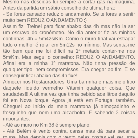
Mesmo nas descidas fui sempre a cortar gás na máquina.
Antes da partida um sábio conselho de ultima hora:
- Se fores cansado reduz o andamento. Se te fores a sentir
muito bem REDUZ O ANDAMENTO :)
Assim fiz. Treinei para ficar abaixo das 4h mas não ia ser
um escravo do cronómetro. No dia anterior fiz as minhas
continhas. 4h = 5m42s/Km. Como o muro final vai estragar
tudo o melhor é rolar em 5m12s no mínimo. Mas sentia-me
tão bem que me foi difícil na 1ª metade conter-me nos
5m/Km. Mas segui o conselho: REDUZ O ANDAMENTO.
Afinal era a minha 1ª maratona. Não tinha pressão de
qualquer tipo, nem compromissos. Era chegar ao fim. E se
conseguir ficar abaixo das 4h fixe!
Almocei nos Restauradores. Uma barrinha e mais meio litro
daquele liquido vermelho Vitamin qualquer coisa. Que
saudades!!! A ultima vez que tinha bebido aos litros daquilo
foi em Nova Iorque. Agora já está em Portugal também.
Cheguei ao início da meia maratona já almoçadinho e
fresquinho que nem uma alcachofra. E sabendo 3 coisas
importantes:
- Até ao muro no Km 38 é sempre plano;
- Até Belém é vento contra, cansa mas dá para secar a
roupa. Mas depois com o vento pelas costas vai ser uma