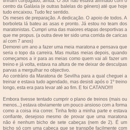
tinham conjugado, ainda. O Sol não estava alinhado com o
centro da Galáxia (e outras balelas do género) até que hoje
tudo encaixou. Tudo fez sentido.
Os meses de preparação. A dedicação. O apoio de todos. A
borboleta lá bateu as asas e pronto. Já estou no team dos
maratonistas. Cumpri uma das maiores etapas desportivas a
que me propus. (a outra deve ter sido uma corrida de caricas
aí com 7 anos)
Demorei um ano a fazer uma meia maratona e pensava que
seria o topo da carreira. Mas muitas meias depois, quando
começamos a ir para as meias como quem vai ali fazer um
treino e já volta, estava na altura de me deixar de desculpas
parvas a mergulhar no objectivo.
Ao contrário da Maratona de Sevilha para a qual cheguei a
treinar e estava tudo agendado, mas desisti após o 1º treino
longo, esta era para levar até ao fim. E foi CATANO!!!!
Embora tivesse tentado cumprir o plano de treinos (mais ou
menos...) estava obviamente um pouco ansioso com a forma
como a coisa iria correr. Tinha feito a minha parte e estava
confiante, desejoso mesmo de provar que uma maratona
não é nenhum bicho de sete cabeças (nem de 2). É um
bicho só com uma cabeça que se transpõe facilmente com