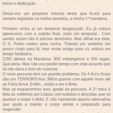
treino e dedicação.
Deixo-vos um pequeno resumo desta que ficará para
sempre registada na minha memória, a minha 1ª maratona.
Primeiro vinha aí um temporal desgraçado. Eu já estava
apreensivo com a subida final, mais um temporal... Com
santos assim não é preciso demónios. Mas afinal era treta.
O S. Pedro meteu uma cunha. Tirando um ventinho um
pouco chato para lá, mas muito amigo para cá, estava um
tempo fantástico.
1200 atletas na Maratona. 900 estrangeiros e 300 tugas.
Que pena. Mas não vou perder tempo com este assunto que
só isto dava o livro do costume.
O novo percurso tem um grande problema. Os 4 Km's finais
são um TERROR!!! Aos 38Km gramar com aquele muro até
ao Feira Nova. Enfim... estão a ver o filme.
Mas se esquecermos isso, gostei do percurso. A 1ª meia é
feita às voltinhas por Lisboa com subidas e descidas que só
ajudam a matar o tédio. E vão injectando aquela adrenalina
que ajuda a manter o corpo atento e preparado para
responder.