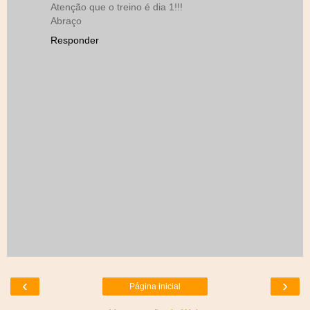
Atenção que o treino é dia 1!!!
Abraço
Responder
‹
›
Página inicial