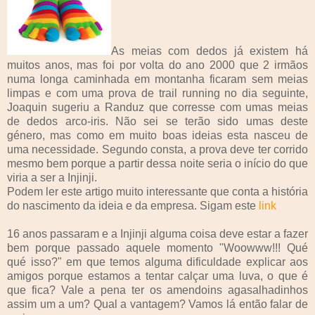
As meias com dedos já existem há
muitos anos, mas foi por volta do ano 2000 que 2 irmãos
numa longa caminhada em montanha ficaram sem meias
limpas e com uma prova de trail running no dia seguinte,
Joaquin sugeriu a Randuz que corresse com umas meias
de dedos arco-iris. Não sei se terão sido umas deste
género, mas como em muito boas ideias esta nasceu de
uma necessidade. Segundo consta, a prova deve ter corrido
mesmo bem porque a partir dessa noite seria o início do que
viria a ser a Injinji.
Podem ler este artigo muito interessante que conta a história
do nascimento da ideia e da empresa. Sigam este
link
16 anos passaram e a Injinji alguma coisa deve estar a fazer
bem porque passado aquele momento "Woowww!!! Qué
qué isso?" em que temos alguma dificuldade explicar aos
amigos porque estamos a tentar calçar uma luva, o que é
que fica? Vale a pena ter os amendoins agasalhadinhos
assim um a um? Qual a vantagem? Vamos lá então falar de