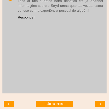
Tens ai uns quantos bons desafios 🙂 já apanhei
informações sobre o Stryd umas quantas vezes, estou
curioso com a experiência pessoal de alguém!
Responder
‹
›
Página inicial